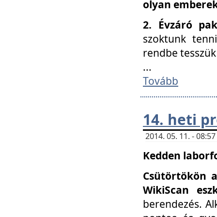
olyan embereke
2. Évzáró pa
szoktunk tenn
rendbe tesszü
...
Tovább
14. heti 
2014. 05. 11. - 08:
Kedden laborfo
Csütörtökön a
WikiScan eszk
berendezés. Al