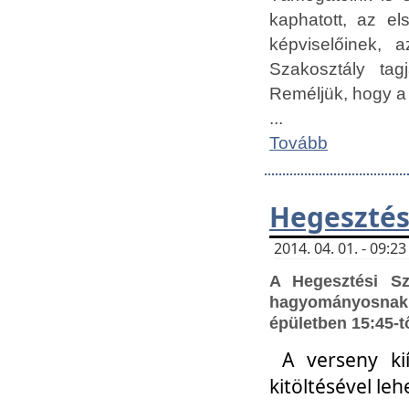
kaphatott, az e
képviselőinek,
Szakosztály tag
Reméljük, hogy a
...
Tovább
Hegesztés
2014. 04. 01. - 09:
A Hegesztési S
hagyományosnak 
épületben 15:45-t
A verseny ki
kitöltésével leh