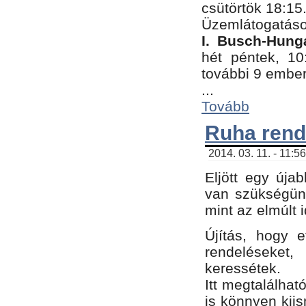
csütörtök 18:15
Üzemlátogatáso
I. Busch-Hung
hét péntek, 10
további 9 embe
...
Tovább
Ruha rend
2014. 03. 11. - 11:5
Eljött egy úja
van szükségünk
mint az elmúlt
Újítás, hogy e
rendelések
keressétek.
Itt megtalálhat
is könnyen kii