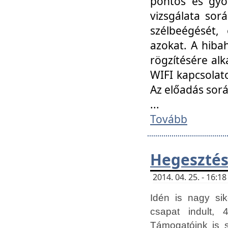
pontos és gyor
vizsgálata so
szélbeégését, 
azokat. A hibah
rögzítésére alk
WIFI kapcsolat
Az előadás sor
...
Tovább
Hegesztés
2014. 04. 25. - 16:
Idén is nagy sik
csapat indult, 
Támogatóink is 