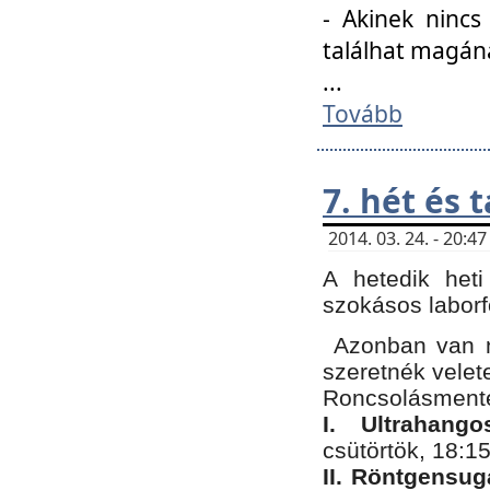
- Akinek nincs
találhat magán
...
Tovább
7. hét és 
2014. 03. 24. - 20:
A hetedik heti
szokásos labor
Azonban van n
szeretnék velet
Roncsolásmente
I. Ultrahang
csütörtök, 18:15
II. Röntgensug