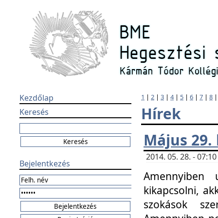
Kezdőlap
1
|
2
|
3
|
4
|
5
|
6
|
7
|
8
Hírek
Keresés
Május 29.
2014. 05. 28. - 07:
Bejelentkezés
Amennyiben u
kikapcsolni, ak
szokások sze