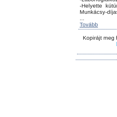
-Helyette kút
Munkácsy-díja
...
Tovább
Kopirájt meg 