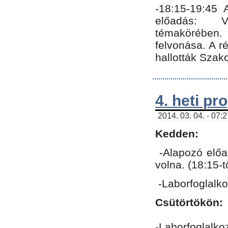
-18:15-19:45
előadás: Vo
témakörében.
felvonása. A 
hallották Szako
4. heti p
2014. 03. 04. - 07:
Kedden:
-Alapozó előa
volna. (18:15-
-Laborfoglalk
Csütörtökön:
-Laborfoglalko