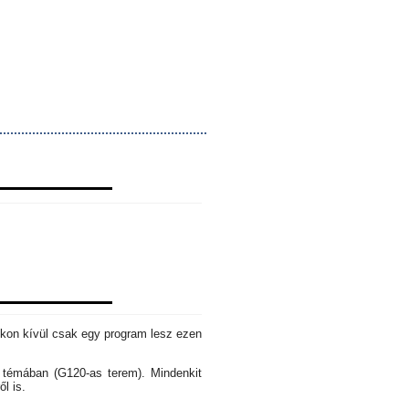
okon kívül csak egy program lesz ezen
s témában (G120-as terem). Mindenkit
ől is.