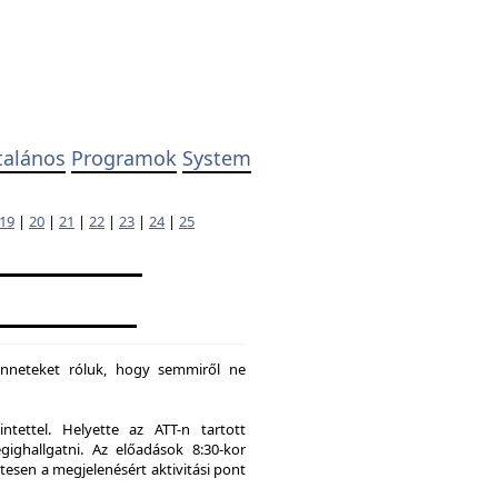
talános
Programok
System
19
|
20
|
21
|
22
|
23
|
24
|
25
enneteket róluk, hogy semmiről ne
tettel. Helyette az ATT-n tartott
hallgatni. Az előadások 8:30-kor
tesen a megjelenésért aktivitási pont