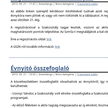
2013. 09. 21. - 11:47 | SimonGergo | Nincs kategória. |
0 komment eddig
Az alábbi linken szereplő kérdéssor kitöltésével tudnak azok reg
évnyitóra nem jöttek el, vagy ott nem töltötték ki a táblázatot. A reg
azaz október 21.-éig.
A regisztrációval a Szakosztály tagjai lesztek, viszont az akt
maghatározott pontok teljesítése. Az SzmSz-t megtaláljátok a bal ol
Íme a regisztrációs oldal:
link
A GSZK-ról további információ:
link
Évnyitó összefoglaló
2013. 09. 21. - 10:55 | SimonGergo | Nincs kategória. |
0 komment eddig
A következőekben összefoglalót olvashattok az évnyitóról, így
kerülhettek:
- Uzonyi Sándor, a Szakosztály volt elnöke összefoglalta a Szakosztá
programjait.
- Az előző félévben is aktív tagság megszavazta az új elnököt, Kozma