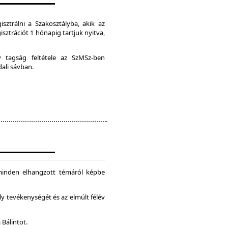
isztrálni a Szakosztályba, akik az
isztrációt 1 hónapig tartjuk nyitva,
ív tagság feltétele az SzMSz-ben
dali sávban.
 minden elhangzott témáról képbe
ly tevékenységét és az elmúlt félév
 Bálintot.