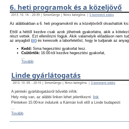
6. heti programok és a közeljövő
2013. 10. 14. - 20:39 | SimonGergo | Nincs kategória. |
0 komment eddig
Az alábbiakban a 6. heti programokról és a közeljövőről olvashattok ki
Ettől a héttől kezdve csak azok jöhetnek gyakorlatra, akik a kötel
részt vettek. Ezt ellenőrizni fogjuk. Akik valamelyik előadáson nem tu
az anyagból (
itt
) és keressék a laborfelelőst, hogy le tudjanak az anyagb
K
edd:
Sima hegesztési gyakorlat lesz.
Csütörtök:
16:00-tól kezdve hegesztési gyakorlat,
...
Tovább
Linde gyárlátogatás
2013. 10. 09. - 20:10 | SimonGergo | Nincs kategória. |
0 komment eddig
A pénteki gyárlátogatásról bővebb infók:
Hely még van, az alábbi linken lehet jelentkezni:
link
Pénteken 15:00-kor indulunk a Kármán koli elől a Linde budapesti
...
Tovább