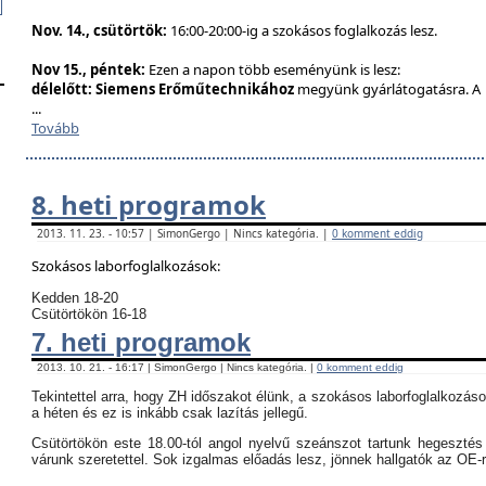
Nov. 14., csütörtök:
16:00-20:00-ig a szokásos foglalkozás lesz.
Nov 15., péntek:
Ezen a napon több eseményünk is lesz:
délelőtt:
Siemens Erőműtechnikához
megyünk gyárlátogatásra. A
...
Tovább
8. heti programok
2013. 11. 23. - 10:57 | SimonGergo | Nincs kategória. |
0 komment eddig
Szokásos laborfoglalkozások:
Kedden 18-20
Csütörtökön 16-18
7. heti programok
2013. 10. 21. - 16:17 | SimonGergo | Nincs kategória. |
0 komment eddig
Tekintettel arra, hogy ZH időszakot élünk, a szokásos laborfoglalkozás
a héten és ez is inkább csak lazítás jellegű.
Csütörtökön este 18.00-tól angol nyelvű szeánszot tartunk hegeszté
várunk szeretettel. Sok izgalmas előadás lesz, jönnek hallgatók az OE-r