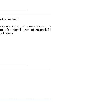
csit bővebben:
ező előadáson és a munkavédelmen is
dtak részt venni, azok készüljenek fel
ól felelni.