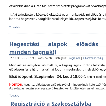
Az alábbiakban a 4. tanítási hétre szervezett programokat olvashatjá
1. Aki teljesítette a kötelező oktatást és a munkavédelmi előadásra i
laborba hegeszteni. A foglalkozások elején kb. 30 perces eljárás bem
...
Tovább
Hegesztési alapok előadás (
minden tagnak!)
2013. 09. 23. - 13:39 | BakosLevente | Kategória:
Programok
|
0 komment eddig
Mint azt az évnyitón kihirdettük, a tagság egyik fontos feltétel
előadáson (erre három alkalmat fogunk meghirdetni, melyekből egyen
Első időpont: Szeptember 24. kedd 18:00
G épület első em
Fontos
, hogy az előadáson való részvétel mindenkinek kötelező (rég
Az előadás végén egy egyszerű tesztet kell kitöltenetek az elhangzott
...
Tovább
Regisztráció a Szakosztályba