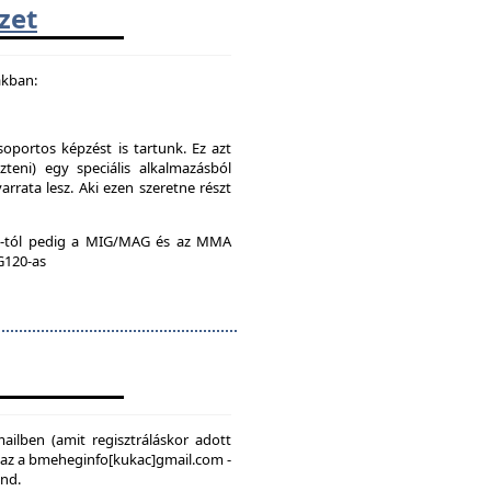
zet
akban:
soportos képzést is tartunk. Ez azt
teni) egy speciális alkalmazásból
rrata lesz. Aki ezen szeretne részt
:00-tól pedig a MIG/MAG és az MMA
 G120-as
mailben (amit regisztráláskor adott
, az a bmeheginfo[kukac]gmail.com -
ond.