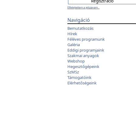
Elfelejtettem a jelszavam...
Navigáció
Bemutatkozás
Hírek
Féléves programunk
Galéria
Eddigi programjaink
Szakmai anyagok
Webshop
Hegesztőgépeink
SzMSz
Támogatóink
Elérhetőségeink