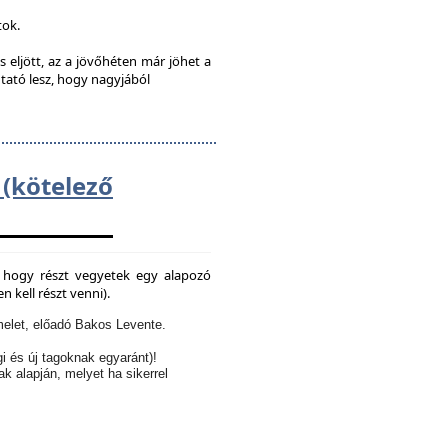
tok.
s eljött, az a jövőhéten már jöhet a
utató lesz, hogy nagyjából
kötelező
e, hogy részt vegyetek egy alapozó
 kell részt venni).
elet, előadó Bakos Levente.
i és új tagoknak egyaránt)!
ak alapján, melyet ha sikerrel