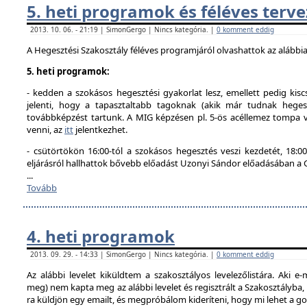
5. heti programok és féléves terve
2013. 10. 06. - 21:19 | SimonGergo | Nincs kategória. |
0 komment eddig
A Hegesztési Szakosztály féléves programjáról olvashattok az alábbi
5. heti programok:
- kedden a szokásos hegesztési gyakorlat lesz, emellett pedig kisc
jelenti, hogy a tapasztaltabb tagoknak (akik már tudnak hegesz
továbbképzést tartunk. A MIG képzésen pl. 5-ös acéllemez tompa va
venni, az
itt
jelentkezhet.
- csütörtökön 16:00-tól a szokásos hegesztés veszi kezdetét, 18
eljárásról hallhattok bővebb előadást Uzonyi Sándor előadásában a
...
Tovább
4. heti programok
2013. 09. 29. - 14:33 | SimonGergo | Nincs kategória. |
0 komment eddig
Az alábbi levelet kiküldtem a szakosztályos levelezőlistára. Aki e-
meg) nem kapta meg az alábbi levelet és regisztrált a Szakosztályba
ra küldjön egy emailt, és megpróbálom kideríteni, hogy mi lehet a g