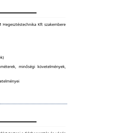
M Hegesztéstechnika Kft szakembere
ek)
raméterek, minőségi követelmények,
vetelményei