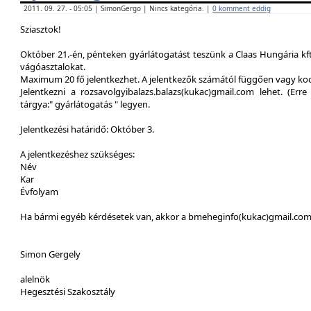
2011. 09. 27. - 05:05 | SimonGergo | Nincs kategória. |
0 komment eddig
Sziasztok!
Október 21.-én, pénteken gyárlátogatást teszünk a Claas Hungária kft
vágóasztalokat.
Maximum 20 fő jelentkezhet. A jelentkezők számától függően vagy ko
Jelentkezni a rozsavolgyibalazs.balazs(kukac)gmail.com lehet. (Erre 
tárgya:" gyárlátogatás " legyen.
Jelentkezési határidő: Október 3.
A jelentkezéshez szükséges:
Név
Kar
Évfolyam
Ha bármi egyéb kérdésetek van, akkor a bmeheginfo(kukac)gmail.com -
Simon Gergely
alelnök
Hegesztési Szakosztály