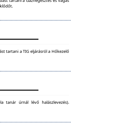
dást tartani a Gázhegesztés és vágás
klődőt.
t tartani a TIG eljárásról a Hőkezelő
la tanár úrnál lévő halászlevezés).