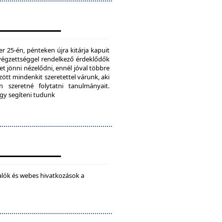
25-én, pénteken újra kitárja kapuit
ú végzettséggel rendelkező érdeklődők
t jönni nézelődni, ennél jóval többre
tt mindenkit szeretettel várunk, aki
 szeretné folytatni tanulmányait.
ogy segíteni tudunk
alók és webes hivatkozások a