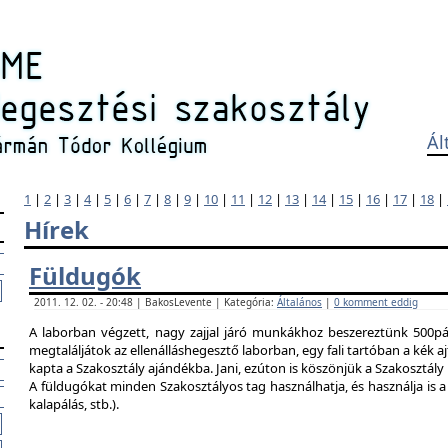
Ál
1
|
2
|
3
|
4
|
5
|
6
|
7
|
8
|
9
|
10
|
11
|
12
|
13
|
14
|
15
|
16
|
17
|
18
|
Hírek
Füldugók
2011. 12. 02. - 20:48 | BakosLevente | Kategória:
Általános
|
0 komment eddig
A laborban végzett, nagy zajjal járó munkákhoz beszereztünk 500pár
megtaláljátok az ellenálláshegesztő laborban, egy fali tartóban a kék ajt
kapta a Szakosztály ajándékba. Jani, ezúton is köszönjük a Szakosztál
A füldugókat minden Szakosztályos tag használhatja, és használja is a 
kalapálás, stb.).