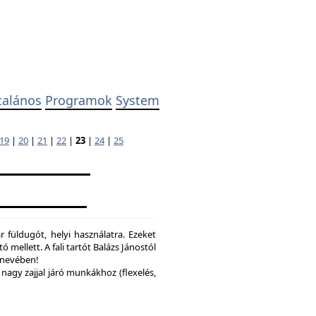
talános
Programok
System
19
|
20
|
21
|
22
|
23
|
24
|
25
 füldugót, helyi használatra. Ezeket
ó mellett. A fali tartót Balázs Jánostól
y nevében!
nagy zajjal járó munkákhoz (flexelés,