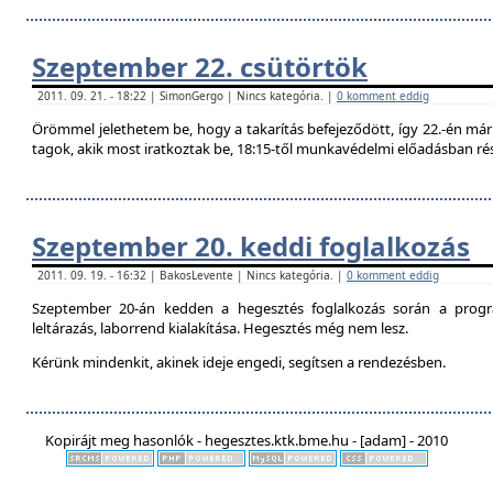
Szeptember 22. csütörtök
2011. 09. 21. - 18:22 | SimonGergo | Nincs kategória. |
0 komment eddig
Örömmel jelethetem be, hogy a takarítás befejeződött, így 22.-én már 
tagok, akik most iratkoztak be, 18:15-től munkavédelmi előadásban ré
Szeptember 20. keddi foglalkozás
2011. 09. 19. - 16:32 | BakosLevente | Nincs kategória. |
0 komment eddig
Szeptember 20-án kedden a hegesztés foglalkozás során a progr
leltárazás, laborrend kialakítása. Hegesztés még nem lesz.
Kérünk mindenkit, akinek ideje engedi, segítsen a rendezésben.
Kopirájt meg hasonlók - hegesztes.ktk.bme.hu - [adam] - 2010