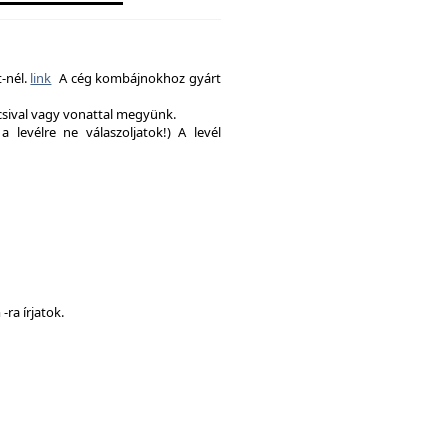
-nél.
link
A cég kombájnokhoz gyárt
csival vagy vonattal megyünk.
a levélre ne válaszoljatok!) A levél
ra írjatok.