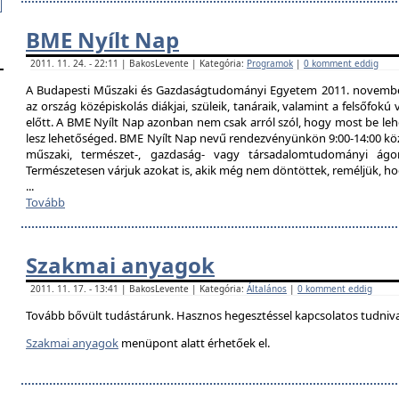
BME Nyílt Nap
2011. 11. 24. - 22:11 | BakosLevente | Kategória:
Programok
|
0 komment eddig
A Budapesti Műszaki és Gazdaságtudományi Egyetem 2011. november 
az ország középiskolás diákjai, szüleik, tanáraik, valamint a felsőfok
előtt. A BME Nyílt Nap azonban nem csak arról szól, hogy most be lehe
lesz lehetőséged. BME Nyílt Nap nevű rendezvényünkön 9:00-14:00 közö
műszaki, természet-, gazdaság- vagy társadalomtudományi ágon
Természetesen várjuk azokat is, akik még nem döntöttek, reméljük, h
...
Tovább
Szakmai anyagok
2011. 11. 17. - 13:41 | BakosLevente | Kategória:
Általános
|
0 komment eddig
Tovább bővült tudástárunk. Hasznos hegesztéssel kapcsolatos tudniv
Szakmai anyagok
menüpont alatt érhetőek el.