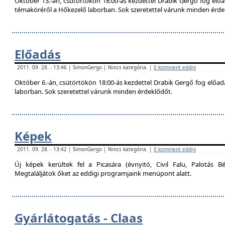
Október 13.-án, csütörtökön 18:00-ás kezdettel Drabik Gergő fog előa
témaköréről a Hőkezelő laborban. Sok szeretettel várunk minden érde
Előadás
2011. 09. 28. - 13:46 | SimonGergo | Nincs kategória. |
0 komment eddig
Október 6.-án, csütörtökön 18:00-ás kezdettel Drabik Gergő fog előadás
laborban. Sok szeretettel várunk minden érdeklődőt.
Képek
2011. 09. 28. - 13:42 | SimonGergo | Nincs kategória. |
0 komment eddig
Új képek kerültek fel a Picasára (évnyitó, Civil Falu, Palotás Bé
Megtaláljátok őket az eddigi programjaink menüpont alatt.
Gyárlátogatás - Claas