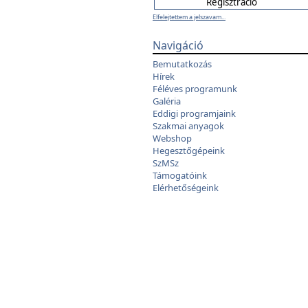
Elfelejtettem a jelszavam...
Navigáció
Bemutatkozás
Hírek
Féléves programunk
Galéria
Eddigi programjaink
Szakmai anyagok
Webshop
Hegesztőgépeink
SzMSz
Támogatóink
Elérhetőségeink