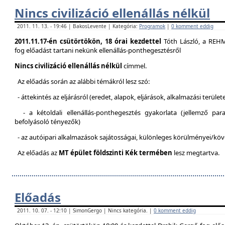
Nincs civilizáció ellenállás nélkül
2011. 11. 13. - 19:46 | BakosLevente | Kategória:
Programok
|
0 komment eddig
2011.11.17-én csütörtökön, 18 órai kezdettel
Tóth László, a REH
fog előadást tartani nekünk ellenállás-ponthegesztésről
Nincs civilizáció ellenállás nélkül
címmel.
Az előadás során az alábbi témákról lesz szó:
- áttekintés az eljárásról (eredet, alapok, eljárások, alkalmazási terület
- a kétoldali ellenállás-ponthegesztés gyakorlata (jellemző pa
befolyásoló tényezők)
- az autóipari alkalmazások sajátosságai, különleges körülményei/kö
Az előadás az
MT épület földszinti Kék termében
lesz megtartva.
Előadás
2011. 10. 07. - 12:10 | SimonGergo | Nincs kategória. |
0 komment eddig