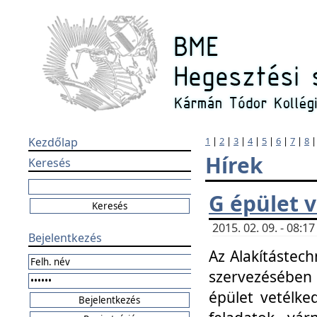
Kezdőlap
1
|
2
|
3
|
4
|
5
|
6
|
7
|
8
Hírek
Keresés
G épület 
2015. 02. 09. - 08:
Bejelentkezés
Az Alakítástech
szervezésében
épület vetélke