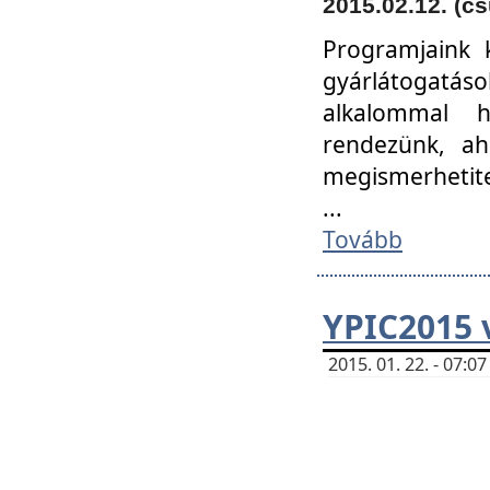
2015.02.12. (cs
Programjaink k
gyárlátogatáso
alkalommal h
rendezünk, ah
megismerhetite
...
Tovább
YPIC2015 
2015. 01. 22. - 07: