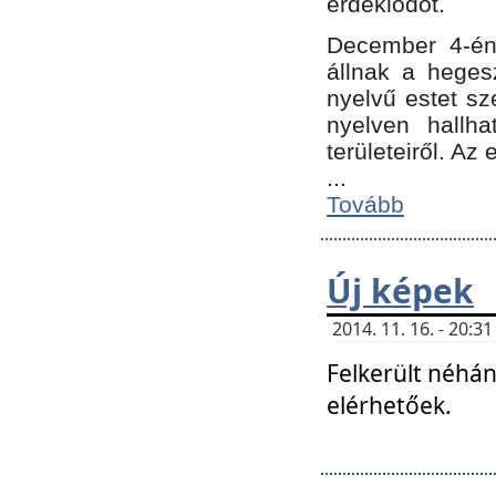
érdeklődőt.
December 4-én
állnak a hegesz
nyelvű estet sz
nyelven hallh
területeiről. A
...
Tovább
Új képek
2014. 11. 16. - 20:
Felkerült néhán
elérhetőek.