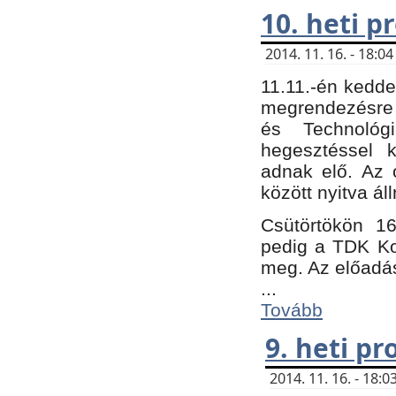
10. heti 
2014. 11. 16. - 18:
11.11.-én kedde
megrendezésre 
és Technológ
hegesztéssel k
adnak elő. Az o
között nyitva ál
Csütörtökön 16
pedig a TDK Kon
meg. Az előadá
...
Tovább
9. heti p
2014. 11. 16. - 18