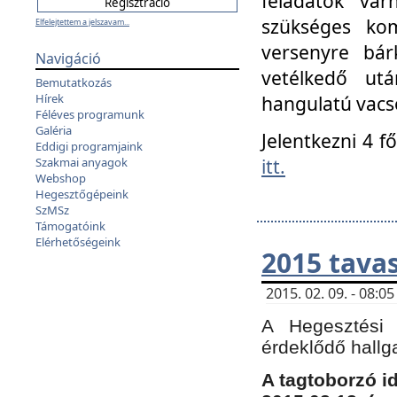
feladatok vá
szükséges kom
Elfelejtettem a jelszavam...
versenyre bár
Navigáció
vetélkedő ut
Bemutatkozás
Hírek
hangulatú vacso
Féléves programunk
Galéria
Jelentkezni 4 f
Eddigi programjaink
itt.
Szakmai anyagok
Webshop
Hegesztőgépeink
SzMSz
Támogatóink
Elérhetőségeink
2015 tavas
2015. 02. 09. - 08:
A Hegesztési 
érdeklődő hallg
A tagtoborzó i