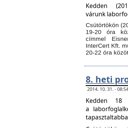
Kedden (201
várunk laborfo
Csütörtökön (20
19-20 óra kö
címmel Eisne
InterCert Kft. 
20-22 óra közöt
8. heti p
2014. 10. 31. - 08
Kedden 18 ó
a laborfoglal
tapasztaltabba