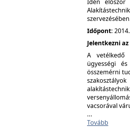
Idén először
Alakítástechni
szervezésében
Időpont
: 2014
Jelentkezni az
A vetélkedő 
ügyességi és
összemérni tud
szakosztályok 
alakítástec
versenyállom
vacsorával vár
...
Tovább