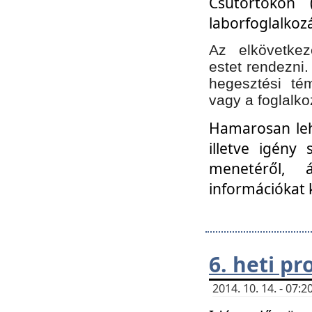
Csütörtökön 
laborfoglalkozá
Az elkövetke
estet rendezni
hegesztési té
vagy a foglalko
Hamarosan lehe
illetve igény
menetéről, á
információkat 
6. heti p
2014. 10. 14. - 07