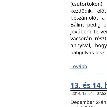
(csütörtökön
kezdődik, elő
beszámolót a 
Bálint pedig ö
jövőbeni terve
vacsorán részt
annyival, hogy
babgulyás lesz
...
Tovább
13. és 14.
2014. 12. 04. - 07:
December 2-án 