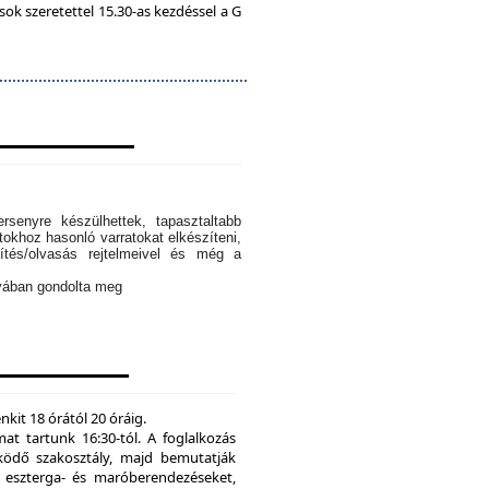
k szeretettel 15.30-as kezdéssel a G
rsenyre készülhettek, tapasztaltabb
tokhoz hasonló varratokat elkészíteni,
ítés/olvasás rejtelmeivel és még a
ányában gondolta meg
kit 18 órától 20 óráig.
mat tartunk 16:30-tól. A foglalkozás
ödő szakosztály, majd bemutatják
eszterga- és maróberendezéseket,