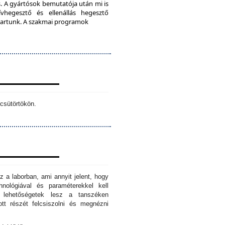
. A gyártósok bemutatója után mi is
vhegesztő és ellenállás hegesztő
s tartunk. A szakmai programok
csütörtökön.
z a laborban, ami annyit jelent, hogy
hnológiával és paraméterekkel kell
n lehetőségetek lesz a tanszéken
tt részét felcsiszolni és megnézni