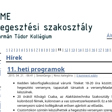
Ál
1
|
2
|
3
|
4
|
5
|
6
|
7
|
8
|
9
|
10
|
11
|
12
|
13
|
14
|
15
|
16
|
17
|
18
|
Hírek
11. heti programok
2015. 04. 21. - 06:41 | SimonGergo | Nincs kategória. |
0 komment eddig
Kedden laborfoglalkozással várunk Titeket 18-20 óra között
hegesztési versenyre, tapasztalt társaitok a versenyfela
készülnek.
20 órától Kővágó Csaba, az Alakítástechnika Szakosztály 
különböző fémek, különösen a vas szövetszerkezeteiről. Ez a tém
versenyezni szánó kollégáknak erősen ajánlott az előadás.
Csütörtökön szintén készülhettek a hegesztési versenyen szerep