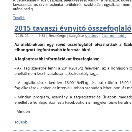
A vetélkedőre 4 fős csapatok jelentkezését várjuk, a feladatok ügyes
kovácsolás és orvostechnika területéről, szaktudást egyáltalán nem 
utána pedig
...
Tovább
2015 tavaszi évnyitó összefoglaló
2015. 02. 14. - 19:58 | SimonGergo | Kategória:
Általános
|
0 komment eddig
Az alábbiakban egy rövid összefoglalót olvashattok a Szak
elhangzott legfontosabb információkról.
A legfontosabb információkat összefoglalva:
- Aki tag szeretne lenni a 2014/2015/2 félévben, az a honlapon tö
enélkül nem lesz hivatalosan a Szakosztály tagja.
- A foglalkozások kedden 18:00-19:45-ig, és csütrtökön 16:00-
foglalkozások, ebben az intervallumban szabadon lehet jönni és me
- Minden program, esemény a tagregisztációs űrlapon megadot
emellett a honlapunkon és a Facebookon is megjelenítésre kerülne
- Minden
...
Tovább