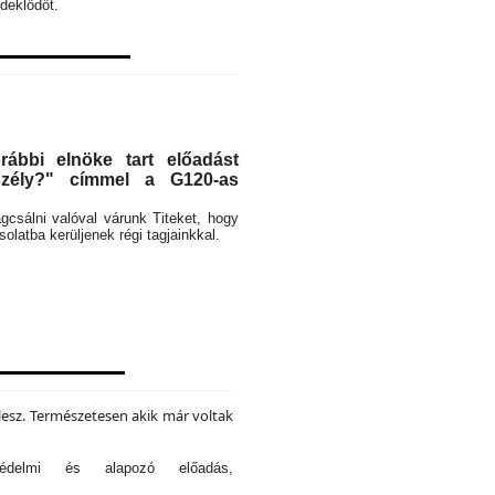
deklődőt.
ábbi elnöke tart előadást
eszély?" címmel a G120-as
rágcsálni valóval várunk Titeket, hogy
latba kerüljenek régi tagjainkkal.
lesz. Természetesen akik már voltak
tvédelmi és alapozó előadás,