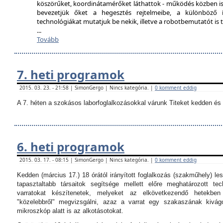
köszörűket, koordinátamérőket láthattok - működés közben is
bevezetjük őket a hegesztés rejtelmeibe, a különböző í
technológiákat mutatjuk be nekik, illetve a robotbemutatót i
...
Tovább
7. heti programok
2015. 03. 23. - 21:58 | SimonGergo | Nincs kategória. |
0 komment eddig
A 7. héten a szokásos laborfoglalkozásokkal várunk Titeket kedden és 
6. heti programok
2015. 03. 17. - 08:15 | SimonGergo | Nincs kategória. |
0 komment eddig
Kedden (március 17.) 18 órától irányított foglalkozás (szakműhely) les
tapasztaltabb társaitok segítsége mellett előre meghatározott tec
varratokat készítenetek, melyeket az elkövetkezendő hetekbe
"közelebbről" megvizsgálni, azaz a varrat egy szakaszának kivágo
mikroszkóp alatt is az alkotásotokat.