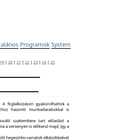
talános
Programok
System
19
|
20
|
21
|
22
|
23
|
24
|
25
. A foglalkozáson gyakorolhattok a
dathoz hasonló munkadarabokkal is
kiváló szakembere tart előadást a
a a versenyen is előkerül majd, így a
lő hegesztési varratok elkészítésével