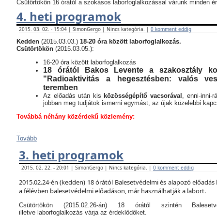
Csütörtökön 16 órától a szokásos laborfoglalkozással várunk minden ér
4. heti programok
2015. 03. 02. - 15:04 | SimonGergo | Nincs kategória. |
0 komment eddig
Kedden
(2015.03.03.)
18-20 óra között laborfoglalkozás.
Csütörtökön
(2015.03.05.):
16-20 óra között laborfoglalkozás
18 órától Bakos Levente a szakosztály kor
"Radioaktivitás a hegesztésben: valós v
teremben
Az előadás után kis
közösségépítő vacsorával
, enni-inni-
jobban meg tudjátok ismerni egymást, az újak közelebbi kapcso
Továbbá néhány közérdekű közlemény:
...
Tovább
3. heti programok
2015. 02. 22. - 20:01 | SimonGergo | Nincs kategória. |
0 komment eddig
2015.02.24-én (kedden) 18 órától Balesetvédelmi és alapozó előadás 
a félévben balesetvédelmi előadáson, már használhatják a labort.
Csütörtökön (2015.02.26-án) 18 órától szintén Balese
illetve laborfoglalkozás várja az érdeklődőket.