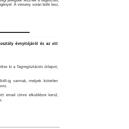
ségi jellegűek lesznek a hegesztés,
igényel. A verseny során büfé lesz,
osztály évnyitójáról és az ott
ltse ki a Tagregisztációs űrlapot,
19:45-ig vannak, melyek kötetlen
nni.
t email címre elküldésre kerül,
k.