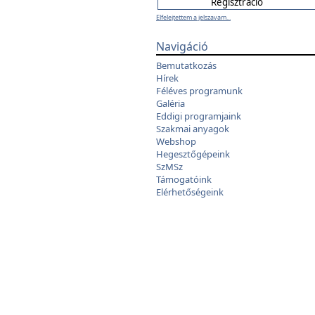
Elfelejtettem a jelszavam...
Navigáció
Bemutatkozás
Hírek
Féléves programunk
Galéria
Eddigi programjaink
Szakmai anyagok
Webshop
Hegesztőgépeink
SzMSz
Támogatóink
Elérhetőségeink