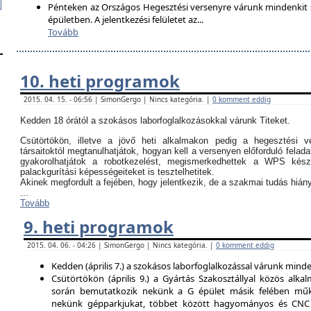
Pénteken az Országos Hegesztési versenyre várunk mindenkit so
épületben. A jelentkezési felületet az
...
Tovább
10. heti programok
2015. 04. 15. - 06:56 | SimonGergo | Nincs kategória. |
0 komment eddig
Kedden 18 órától a szokásos laborfoglalkozásokkal várunk Titeket.
Csütörtökön, illetve a jövő heti alkalmakon pedig a hegesztési ve
társaitoktól megtanulhatjátok, hogyan kell a versenyen előforduló felada
gyakorolhatjátok a robotkezelést, megismerkedhettek a WPS kész
palackgurítási képességeiteket is tesztelhetitek.
Akinek megfordult a fejében, hogy jelentkezik, de a szakmai tudás hi
...
Tovább
9. heti programok
2015. 04. 06. - 04:26 | SimonGergo | Nincs kategória. |
0 komment eddig
Kedden (április 7.) a szokásos laborfoglalkozással várunk minden
Csütörtökön (április 9.) a Gyártás Szakosztállyal közös alkal
során bemutatkozik nekünk a G épület másik felében műk
nekünk gépparkjukat, többet között hagyományos és CNC 