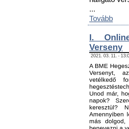
...
Tovább
I. Onli
Verseny
2021. 03. 11. - 13:
A BME Hegeszt
Versenyt, a
vetélkedő f
hegesztéstec
Unod már, hog
napok? Szer
keresztül? 
Amennyiben le
más dolgod,
benevezni a ve