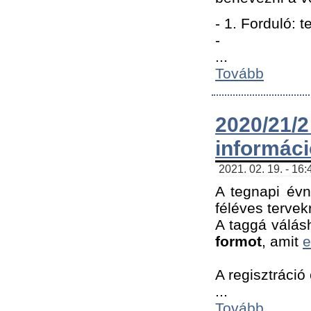
- 1. Forduló: 
-
...
Tovább
2020/21
informác
2021. 02. 19. - 16
A tegnapi évn
féléves tervek
A taggá válásh
formot
, amit
e
A regisztráció 
...
Tovább