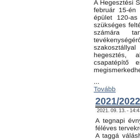
A Hegesztési Sz
február 15-én 
épület 120-a
szükséges felt
számára tar
tevékenységéről
szakosztálly
hegesztés, 
csapatépítő e
megismerkedhet
...
Tovább
2021/2022
2021. 09. 13. - 14:
A tegnapi évny
féléves tervekr
A taggá válásh