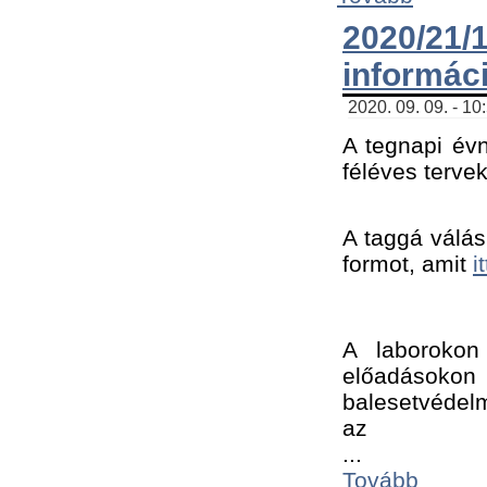
2020/21
informác
2020. 09. 09. - 10
A tegnapi évn
féléves tervek
A taggá válásh
formot, amit 
i
A laborokon 
előadásokon 
balesetvédelm
az ﻿
...
Tovább