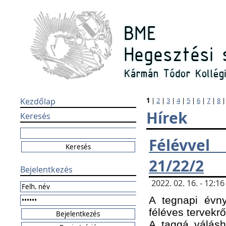
Kezdőlap
1
|
2
|
3
|
4
|
5
|
6
|
7
|
8
Hírek
Keresés
Félévvel
21/22/2
Bejelentkezés
2022. 02. 16. - 12:
A tegnapi évny
féléves tervekrő
A taggá válásho