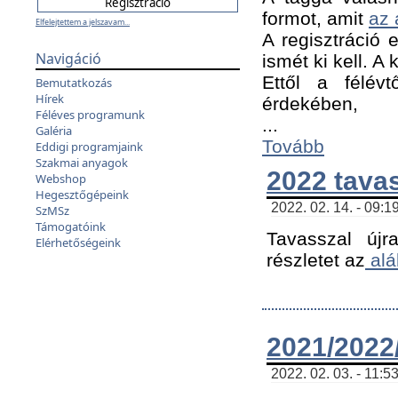
formot, amit
az 
Elfelejtettem a jelszavam...
A regisztráció e
Navigáció
ismét ki kell. A
Ettől a félév
Bemutatkozás
Hírek
érdekében,
Féléves programunk
...
Galéria
Tovább
Eddigi programjaink
Szakmai anyagok
2022 tava
Webshop
Hegesztőgépeink
2022. 02. 14. - 09:1
SzMSz
Támogatóink
Tavasszal újr
Elérhetőségeink
részletet az
alá
2021/2022/
2022. 02. 03. - 11:5