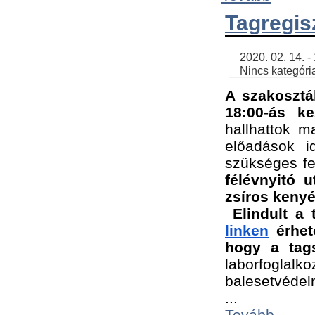
Tagregis
    2020. 02. 14. - 18:56 | SimonGergo | 

    Nincs kategória
A szakosztá
18:00-ás ke
hallhattok ma
előadások id
szükséges fe
félévnyitó u
zsíros kenyé
Elindult a 
linken
 érhet
hogy a tags
laborfogla
balesetvédel
...
Tovább