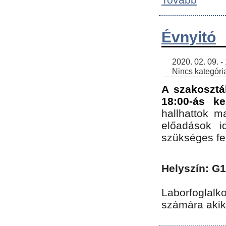
Évnyitó
    2020. 02. 09. - 19:30 | SimonGergo | 

    Nincs kategória
A szakosztá
18:00-ás ke
hallhattok ma
előadások id
szükséges fe
Helyszín: G
Laborfoglalk
számára akik