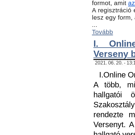
formot, amit
az
A regisztráció 
lesz egy form,
...
Tovább
I. Onli
Verseny 
2021. 06. 20. - 13
I.Online 
A több, mi
hallgatói
Szakosztál
rendezte m
Versenyt. A
hallgató ve