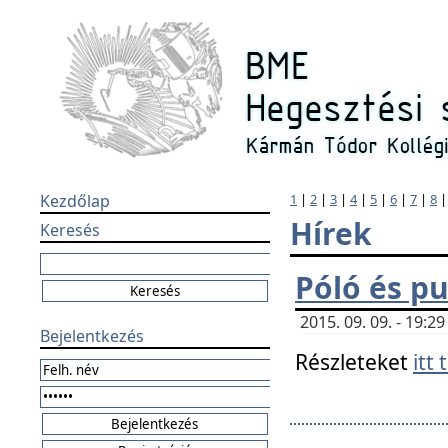
Kezdőlap
1
|
2
|
3
|
4
|
5
|
6
|
7
|
8
Hírek
Keresés
Póló és pu
2015. 09. 09. - 19:
Bejelentkezés
Részleteket
itt 