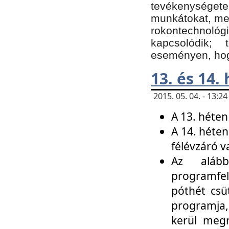
tevékenységet
munkátokat, me
rokontechnoló
kapcsolódik;
eseményen, hogy
13. és 14.
2015. 05. 04. - 13:
A 13. héten
A 14. héten
félévzáró v
Az alább
programfel
póthét csü
programja,
kerül meg