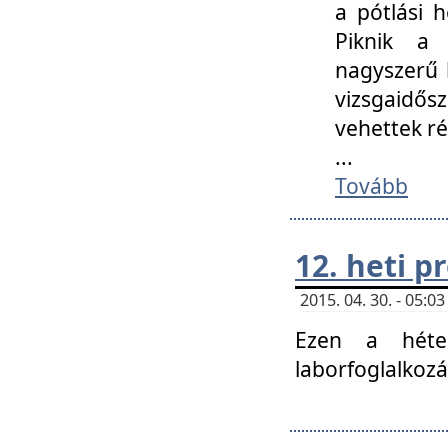
a pótlási h
Piknik a 
nagyszerű 
vizsgaidő
vehettek ré
...
Tovább
12. heti 
2015. 04. 30. - 05:
Ezen a héte
laborfoglalkozá