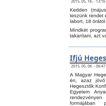
2015. 05. 16. - 13:
Kedden (május 
teszünk rendet 
labort, 18 órátó
Mindkét program
takarítani, azt 
Ifjú Hege
2015. 05. 06. - 06:
A Magyar Heges
én, azaz jövő
Hegesztők Konfe
Egyetem Anyag
rendezvén
formájában 