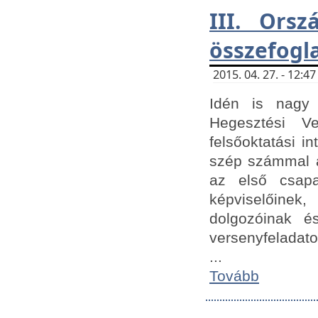
III. Orsz
összefogl
2015. 04. 27. - 12:
Idén is nagy 
Hegesztési Ve
felsőoktatási 
szép számmal a
az első csap
képviselőine
dolgozóinak é
versenyfeladato
...
Tovább