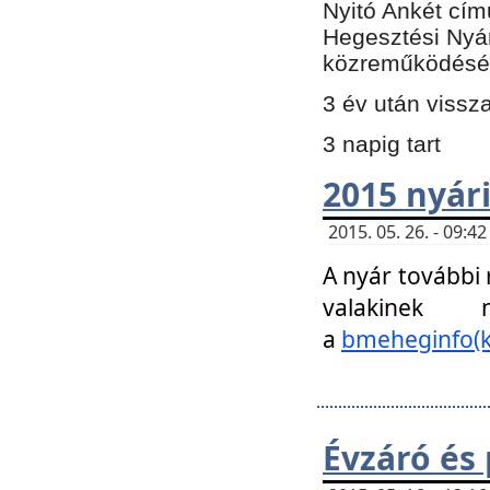
Nyitó Ankét cím
Hegesztési Nyá
közreműködésé
3 év után vissz
3 napig tart
2015 nyári
2015. 05. 26. - 09:
A nyár további
valakinek
a
bmeheginfo(k
Évzáró és