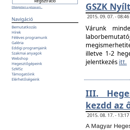
GSZK Nyíl
Elfelejtettem a jelszavam...
2015. 09. 07. - 08:
Navigáció
Várunk minde
Bemutatkozás
Hírek
laborbemutató
Féléves programunk
Galéria
megismerhetite
Eddigi programjaink
illetve 1-2 heg
Szakmai anyagok
Webshop
jelentkezés
itt.
Hegesztőgépeink
SzMSz
Támogatóink
Elérhetőségeink
III. Heg
kezdd az ő
2015. 08. 17. - 13:
A Magyar Hegesz