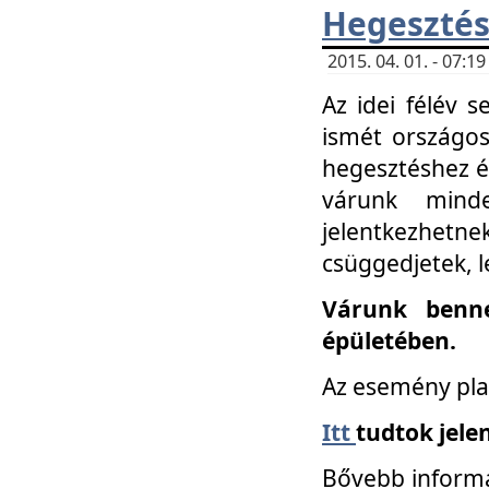
Hegesztés
2015. 04. 01. - 07:
Az idei félév 
ismét országos
hegesztéshez é
várunk mind
jelentkezhe
csüggedjetek, l
Várunk benne
épületében.
Az esemény pla
Itt
tudtok jele
Bővebb informá