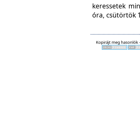
keressetek min
óra, csütörtök 
Kopirájt meg hasonlók -