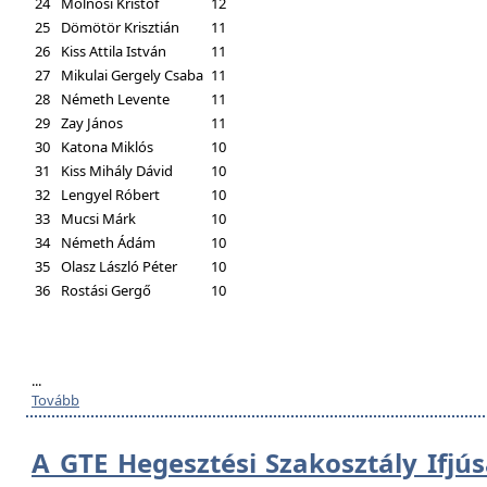
24
Molnosi Kristóf
12
25
Dömötör Krisztián
11
26
Kiss Attila István
11
27
Mikulai Gergely Csaba
11
28
Németh Levente
11
29
Zay János
11
30
Katona Miklós
10
31
Kiss Mihály Dávid
10
32
Lengyel Róbert
10
33
Mucsi Márk
10
34
Németh Ádám
10
35
Olasz László Péter
10
36
Rostási Gergő
10
...
Tovább
A GTE Hegesztési Szakosztály Ifjú