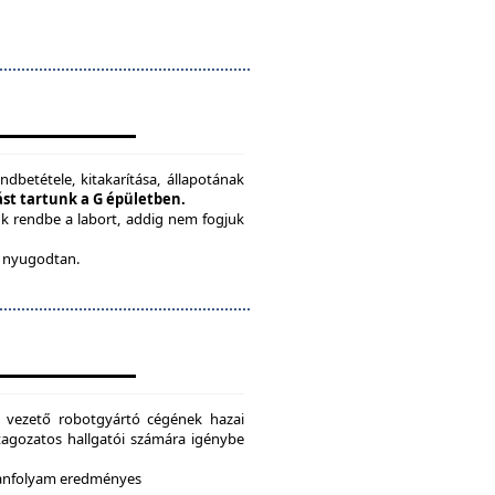
ndbetétele, kitakarítása, állapotának
tást tartunk a G épületben.
ük rendbe a labort, addig nem fogjuk
be nyugodtan.
g vezető robotgyártó cégének hazai
i tagozatos hallgatói számára igénybe
 tanfolyam eredményes