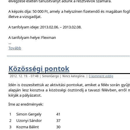
elvégzése esetén tanúsítványt adunk a résztvevők számára.
A képzés díja: 50 000 Ft, amely a helyszínen fizetendő és magában foglal
illetve a vizsgadíjat.
A tanfolyam ideje: 2013.02.06. – 2013.02.08.
A tanfolyam helye: Flexman
...
Tovább
Közösségi pontok
2012. 12. 19. - 07:48 | SimonGergo | Nincs kategória. |
0 komment eddig
Idén is összesítettük az aktivitási pontokat, amiket a félév során gyű
alapján lesz kiosztva a közösségi ösztöndíj a tavaszi félévben, erről
kiírják a pályázatot.
Íme az eredmények:
1
Simon Gergely
41
2
Uzonyi Sándor
37
3
Kozma Bálint
30