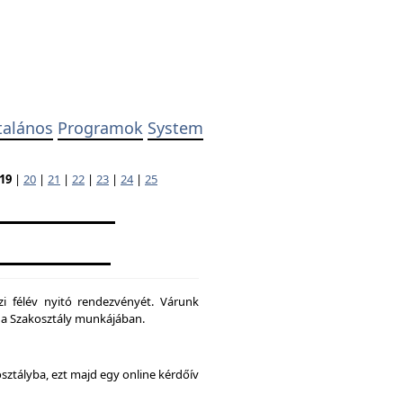
talános
Programok
System
19
|
20
|
21
|
22
|
23
|
24
|
25
zi félév nyitó rendezvényét. Várunk
ni a Szakosztály munkájában.
osztályba, ezt majd egy online kérdőív