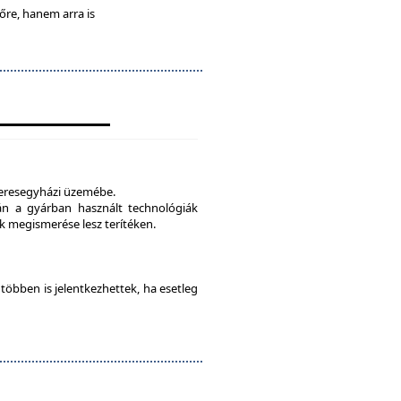
lőre, hanem arra is
veresegyházi üzemébe.
tán a gyárban használt technológiák
 megismerése lesz terítéken.
e többen is jelentkezhettek, ha esetleg