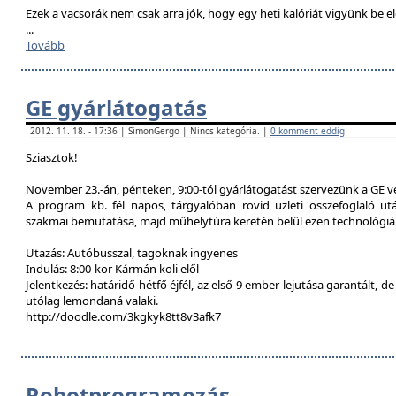
Ezek a vacsorák nem csak arra jók, hogy egy heti kalóriát vigyünk be e
...
Tovább
GE gyárlátogatás
2012. 11. 18. - 17:36 | SimonGergo | Nincs kategória. |
0 komment eddig
Sziasztok!
November 23.-án, pénteken, 9:00-tól gyárlátogatást szervezünk a GE 
A program kb. fél napos, tárgyalóban rövid üzleti összefoglaló u
szakmai bemutatása, majd műhelytúra keretén belül ezen technológiák
Utazás: Autóbusszal, tagoknak ingyenes
Indulás: 8:00-kor Kármán koli elől
Jelentkezés: határidő hétfő éjfél, az első 9 ember lejutása garantált, d
utólag lemondaná valaki.
http://doodle.com/3kgkyk8tt8v3afk7
Robotprogramozás