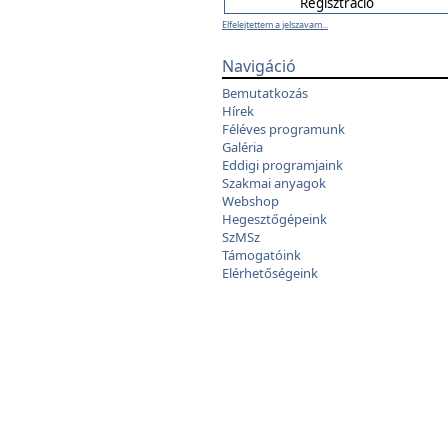
Elfelejtettem a jelszavam...
Navigáció
Bemutatkozás
Hírek
Féléves programunk
Galéria
Eddigi programjaink
Szakmai anyagok
Webshop
Hegesztőgépeink
SzMSz
Támogatóink
Elérhetőségeink