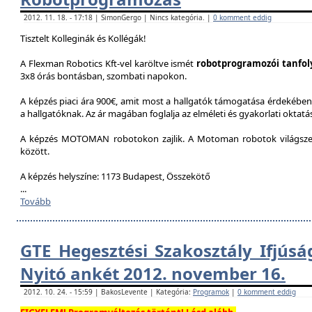
2012. 11. 18. - 17:18 | SimonGergo | Nincs kategória. |
0 komment eddig
Tisztelt Kolleginák és Kollégák!
A Flexman Robotics Kft-vel karöltve ismét
robotprogramozói tanfo
3x8 órás bontásban, szombati napokon.
A képzés piaci ára 900€, amit most a hallgatók támogatása érdekében 
a hallgatóknak. Az ár magában foglalja az elméleti és gyakorlati oktatást
A képzés MOTOMAN robotokon zajlik. A Motoman robotok világszer
között.
A képzés helyszíne: 1173 Budapest, Összekötő
...
Tovább
GTE Hegesztési Szakosztály Ifjúsá
Nyitó ankét 2012. november 16.
2012. 10. 24. - 15:59 | BakosLevente | Kategória:
Programok
|
0 komment eddig