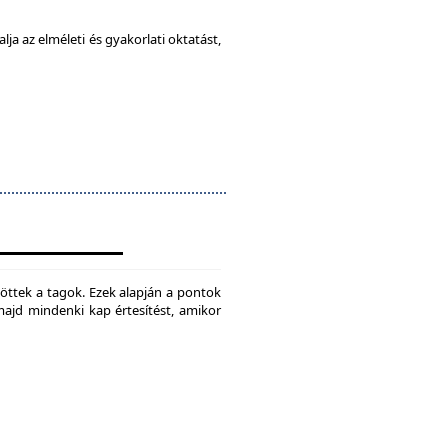
ja az elméleti és gyakorlati oktatást,
jtöttek a tagok. Ezek alapján a pontok
 majd mindenki kap értesítést, amikor