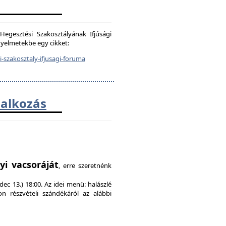
egesztési Szakosztályának Ifjúsági
igyelmetekbe egy cikket:
-szakosztaly-ifjusagi-foruma
lalkozás
!
yi vacsoráját
, erre szeretnénk
ec 13.) 18:00. Az idei menü: halászlé
on részvételi szándékáról az alábbi