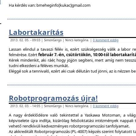
Ha kérdés van: bmeheginfo[kukac]gmail.com
Labortakarítás
2013. 02. 05. - 09:03 | SimonGergo | Nincs kategória. |
0 komment eddig
Lassan elindul a tavaszi félév is, ezért szükségesség válik a labor re
felmérése. Ezért
február 7.-én, csütörtökön, 10:00-tól labortakarí
Kérek mindenkit, aki ráér, hogy jöjjön segíteni, mert amíg nem tessz
tudni elkezdeni a féléves munkát.
Eléggé sok a tennivaló, ezért aki csak délután tud jönni, az is nézzen 
Robotprogramozás újra!
2013. 02. 03. - 14:05 | SimonGergo | Nincs kategória. |
0 komment eddig
A nagy érdeklődésre való tekintettel a Yaskawa Motoman, a vilá
képviselete újra indítja, kizárólag felsőoktatási intézmények nappal
vehető rendkívüli kedvezményes robotprogramozási tanfolyamait.
Az akkreditált Robotprogramozás (PL-4007) képzés szerint folytatott