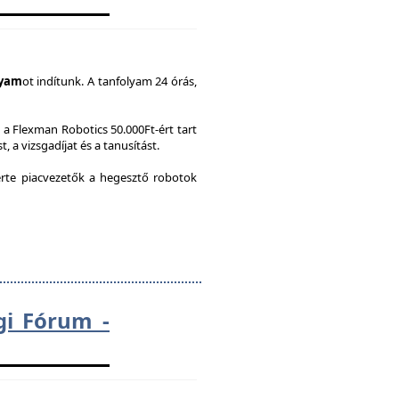
lyam
ot indítunk. A tanfolyam 24 órás,
a Flexman Robotics 50.000Ft-ért tart
, a vizsgadíjat és a tanusítást.
te piacvezetők a hegesztő robotok
gi Fórum -