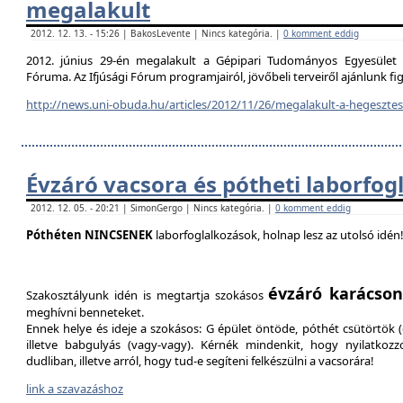
megalakult
2012. 12. 13. - 15:26 | BakosLevente | Nincs kategória. |
0 komment eddig
2012. június 29-én megalakult a Gépipari Tudományos Egyesület H
Fóruma. Az Ifjúsági Fórum programjairól, jövőbeli terveiről ajánlunk f
http://news.uni-obuda.hu/articles/2012/11/26/megalakult-a-hegesztesi
Évzáró vacsora és pótheti laborfog
2012. 12. 05. - 20:21 | SimonGergo | Nincs kategória. |
0 komment eddig
Póthéten NINCSENEK
laborfoglalkozások, holnap lesz az utolsó idén
évzáró karácson
Szakosztályunk idén is megtartja szokásos
meghívni benneteket.
Ennek helye és ideje a szokásos: G épület öntöde, póthét csütörtök (d
illetve babgulyás (vagy-vagy). Kérnék mindenkit, hogy nyilatkozz
dudliban, illetve arról, hogy tud-e segíteni felkészülni a vacsorára!
link a szavazáshoz