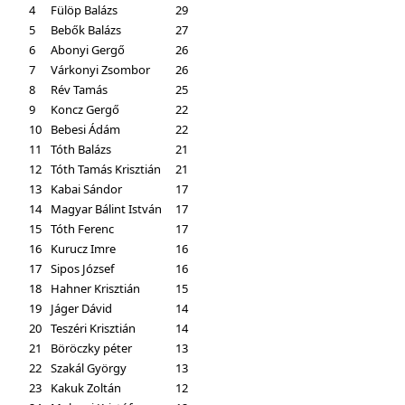
4
Fülöp Balázs
29
5
Bebők Balázs
27
6
Abonyi Gergő
26
7
Várkonyi Zsombor
26
8
Rév Tamás
25
9
Koncz Gergő
22
10
Bebesi Ádám
22
11
Tóth Balázs
21
12
Tóth Tamás Krisztián
21
13
Kabai Sándor
17
14
Magyar Bálint István
17
15
Tóth Ferenc
17
16
Kurucz Imre
16
17
Sipos József
16
18
Hahner Krisztián
15
19
Jáger Dávid
14
20
Teszéri Krisztián
14
21
Böröczky péter
13
22
Szakál György
13
23
Kakuk Zoltán
12