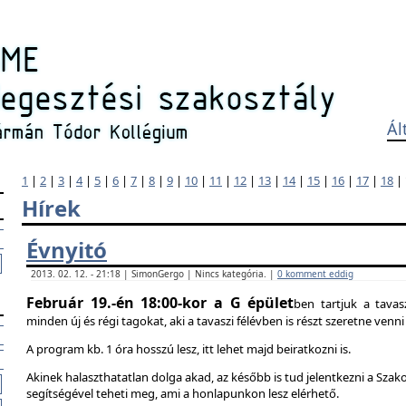
Ál
1
|
2
|
3
|
4
|
5
|
6
|
7
|
8
|
9
|
10
|
11
|
12
|
13
|
14
|
15
|
16
|
17
|
18
|
Hírek
Évnyitó
2013. 02. 12. - 21:18 | SimonGergo | Nincs kategória. |
0 komment eddig
Február 19.-én 18:00-kor a G épület
ben tartjuk a tavas
minden új és régi tagokat, aki a tavaszi félévben is részt szeretne ven
A program kb. 1 óra hosszú lesz, itt lehet majd beiratkozni is.
Akinek halaszthatatlan dolga akad, az később is tud jelentkezni a Szak
segítségével teheti meg, ami a honlapunkon lesz elérhető.