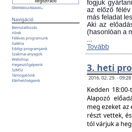
fogjuk gyártan
Elfelejtettem a jelszavam...
az előző félév
más feladat les
Navigáció
Aki az előadá
Bemutatkozás
(hasonlóan a
Hírek
Féléves programunk
...
Galéria
Tovább
Eddigi programjaink
Szakmai anyagok
Webshop
3. heti p
Hegesztőgépeink
SzMSz
Támogatóink
2016. 02. 29. - 09:
Elérhetőségeink
Kedden 18:00-t
Alapozó előad
meg ezeket az 
részt vettek, é
tól várjuk a he