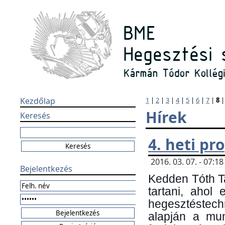
Kezdőlap
1
|
2
|
3
|
4
|
5
|
6
|
7
|
8
Hírek
Keresés
4. heti p
2016. 03. 07. - 07:
Bejelentkezés
Kedden Tóth Ta
tartani, ahol
hegesztéstechn
alapján a mun