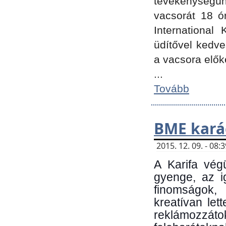
tevékenységünk
vacsorát 18 ó
International 
üdítővel kedv
a vacsora elők
...
Tovább
BME kará
2015. 12. 09. - 08
A Karifa vég
gyenge, az i
finomságok,
kreatívan let
reklámozzá