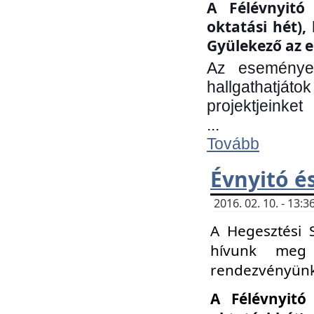
A Félévnyitó 
oktatási hét)
Gyülekező az e
Az eseményen
hallgathatjáto
projektjeinket
...
Tovább
Évnyitó é
2016. 02. 10. - 13
A Hegesztési 
hívunk meg 
rendezvényünk
A Félévnyitó