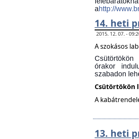
felebará
a
http://www.
14. heti
2015. 12. 07. - 09
A szokásos la
Csütörtökön
órakor indu
szabadon lehe
Csütörtökön 
A kabátrendelé
13. heti