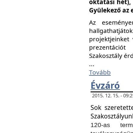
oktatási hét)
Gyülekező az 
Az eseménye
hallgathatjáto
projektjeinket
prezentációt
Szakosztály ér
...
Tovább
Évzáró
2015. 12. 15. - 09
Sok szeretett
Szakosztályun
120-as ter