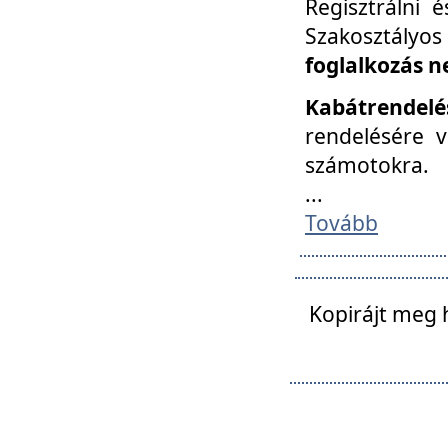
Regisztrálni 
Szakosztályos
foglalkozás n
Kabátrendelé
rendelésére v
számotokra.
...
Tovább
Kopirájt meg 