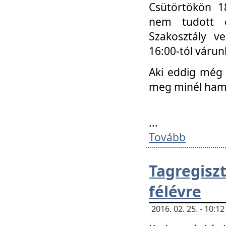
Csütörtökön 18
nem tudott e
Szakosztály v
16:00-tól váru
Aki eddig még 
meg minél ham
...
Tovább
Tagregis
félévre
2016. 02. 25. - 10: