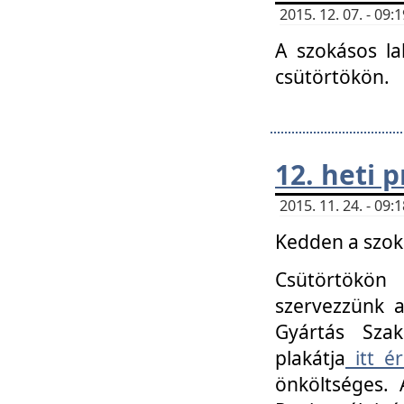
2015. 12. 07. - 09
A szokásos la
csütörtökön.
12. heti
2015. 11. 24. - 09
Kedden a szoká
Csütörtökö
szervezzünk a
Gyártás Szak
plakátja
itt ér
önköltséges. 