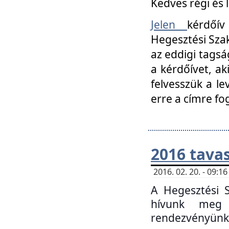
Kedves régi és 
Jelen
kérdőív
Hegesztési Szak
az eddigi tagsá
a kérdőívet, ak
felvesszük a le
erre a címre fo
2016 tavas
2016. 02. 20. - 09:
A Hegesztési S
hívunk meg 
rendezvényünk