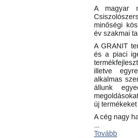
A magyar m
Csiszolósze
minőségi kös
év szakmai tap
A GRANIT ter
és a piaci i
termékfejles
illetve egy
alkalmas sze
állunk egye
megoldásokat
új termékeket 
A cég nagy ha
...
Tovább