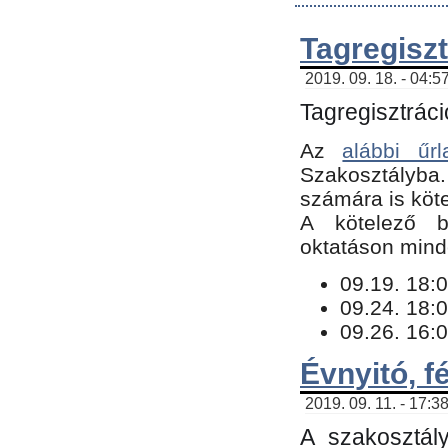
Tagregiszt
2019. 09. 18. - 04:5
Tagregisztráci
Az
alábbi űrl
Szakosztályba.
számára is köte
​A kötelező b
oktatáson minde
09.19. 18:0
09.24. 18:0
09.26. 16:0
Évnyitó, f
2019. 09. 11. - 17:3
A szakosztál