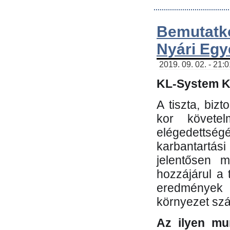
Bemutatk
Nyári Egy
2019. 09. 02. - 21:
KL-System Kf
A tiszta, bi
kor követe
elégedettség
karbantartás
jelentősen m
hozzájárul a
eredmények e
környezet sz
Az ilyen mu