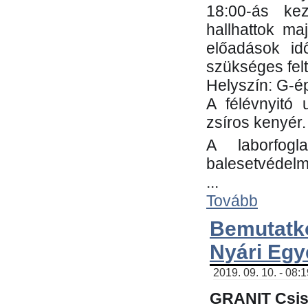
18:00-ás kez
hallhattok ma
előadások id
szükséges fel
Helyszín: G-ép
A félévnyitó 
zsíros kenyér.
A laborfogl
balesetvédelm
...
Tovább
Bemutatk
Nyári Egy
2019. 09. 10. - 08:
GRANIT Csis