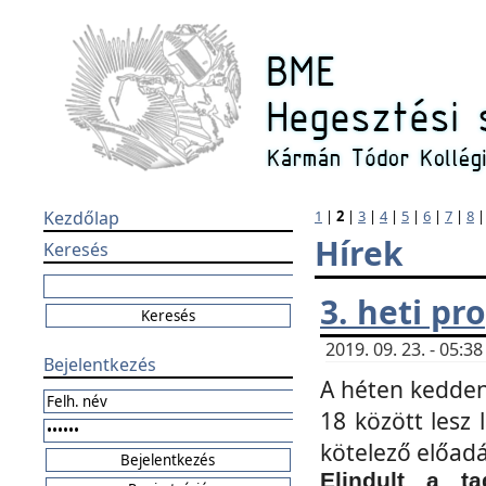
Kezdőlap
1
|
2
|
3
|
4
|
5
|
6
|
7
|
8
Hírek
Keresés
3. heti p
2019. 09. 23. - 05:
Bejelentkezés
A héten kedden
18 között lesz 
kötelező előad
Elindult a ta