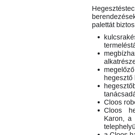
Hegesztés
berendezések 
palettát bizto
kulcsr
termelés
megbízh
alkatrésze
megelőző
hegesztő 
hegesztő
tanácsad
Cloos rob
Cloos he
Karon, a 
telephely
a Cloos h