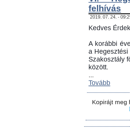
felhívás
2019. 07. 24. - 09:
Kedves Érdek
A korábbi év
a Hegesztési
Szakosztály 
között.
...
Tovább
Kopirájt meg 