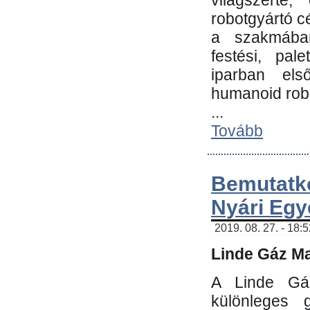
világszerte
robotgyártó c
a szakmában:
festési, pale
iparban els
humanoid robo
...
Tovább
Bemutatk
Nyári Egy
2019. 08. 27. - 18:
Linde Gáz Ma
A Linde Gáz
különleges 