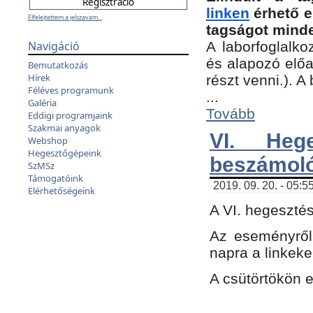
linken
érhető e
Elfelejtettem a jelszavam...
tagságot minde
Navigáció
A laborfoglalko
és alapozó előa
Bemutatkozás
Hírek
részt venni.). 
Féléves programunk
...
Galéria
Tovább
Eddigi programjaink
Szakmai anyagok
VI. Heg
Webshop
Hegesztőgépeink
beszámol
SzMSz
Támogatóink
2019. 09. 20. - 05:5
Elérhetőségeink
A VI. hegeszté
Az eseményről
napra a linkeke
A csütörtökön 