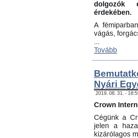
dolgozók 
érdekében.
A fémiparba
vágás, forgác
...
Tovább
Bemutatk
Nyári Egy
2019. 08. 31. - 18:
Crown Interna
Cégünk a Cro
jelen a haz
kizárólagos m