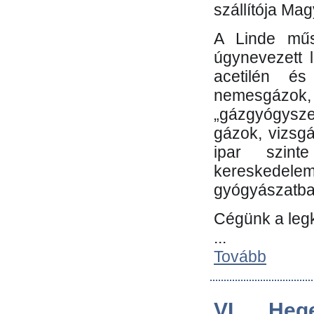
szállítója Ma
A Linde műs
úgynevezett 
acetilén és
nemesgáz
„gázgyógysze
gázok, vizsg
ipar szin
kereskedele
gyógyászatb
Cégünk a leg
...
Tovább
VI. Heg