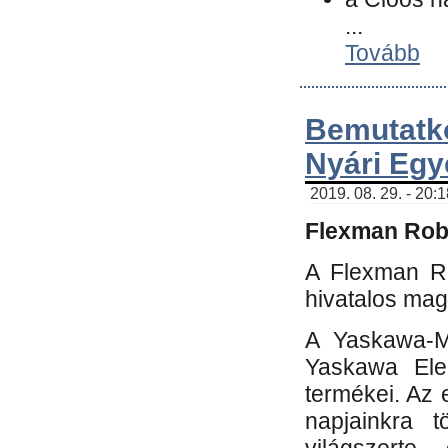
...
Tovább
Bemutatk
Nyári Egy
2019. 08. 29. - 20:
Flexman Robo
A Flexman Ro
hivatalos mag
A Yaskawa-Mo
Yaskawa Elec
termékei. Az e
napjainkra t