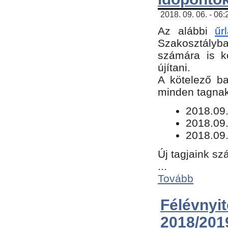
2018. 09. 06. - 06
Az alábbi
űr
Szakosztályba.
számára is k
újítani.
​A kötelező b
minden tagnak 
​2018.09
2018.09.
2018.09.
Új tagjaink sz
...
Tovább
Félévn
2018/201