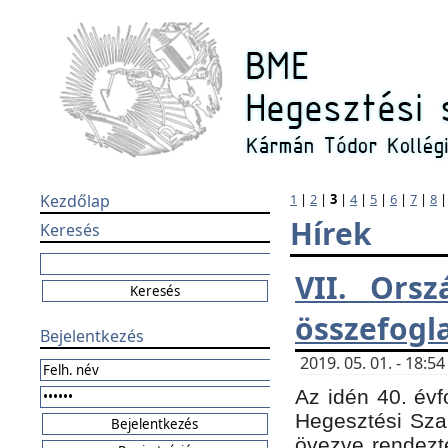
Kezdőlap
1
|
2
|
3
|
4
|
5
|
6
|
7
|
8
Hírek
Keresés
VII. Orsz
összefogl
Bejelentkezés
2019. 05. 01. - 18:
Az idén 40. évf
Hegesztési Sza
övezve rendezte