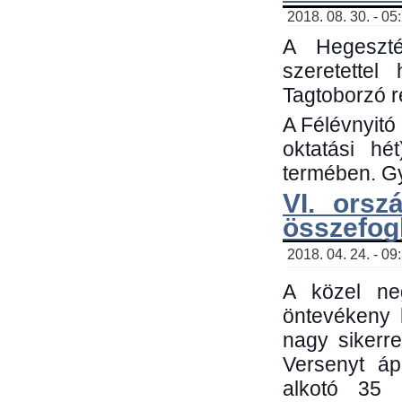
2018. 08. 30. - 05
A Hegeszté
szeretette
Tagtoborzó 
A Félévnyitó
oktatási h
termében. Gy
VI. orsz
összefog
2018. 04. 24. - 09
A közel neg
öntevékeny 
nagy sikerr
Versenyt áp
alkotó 35 h