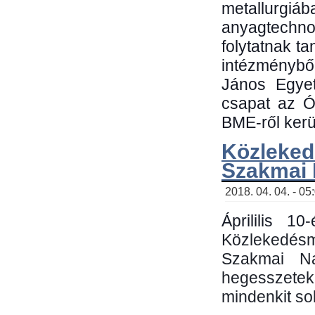
metallu
anyagtechn
folytatnak t
intézménybő
János Egyet
csapat az Ó
BME-ről kerül
Közleked
Szakmai
2018. 04. 04. - 05
Áprililis 1
Közlekedés
Szakmai N
hegesszetek 
mindenkit sok