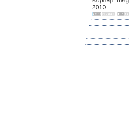
Kopirájt me
2010