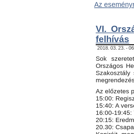
Az eseményről
VI. Orsz
felhívás
2018. 03. 23. - 0
Sok szerete
Országos He
Szakosztály 
megrendezésr
Az előzetes 
15:00: Regis
15:40: A ver
16:00-19:45:
20:
​15​
: Eredm
​20.30: Csapa