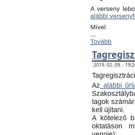
A verseny lebo
alábbi versenyf
Mivel
...
Tovább
Tagregisz
2019. 02. 09. - 19
Tagregisztráci
Az
alábbi űrl
Szakosztályb
tagok számára
kell újítani.
​A kötelező 
oktatáson m
vennie):