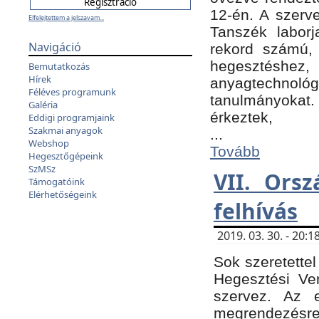
12-én. A szer
Elfelejtettem a jelszavam...
Tanszék laborj
Navigáció
rekord számú, 
hegesztéshe
Bemutatkozás
Hírek
anyagtechnológ
Féléves programunk
tanulmányokat.
Galéria
érkeztek,
Eddigi programjaink
Szakmai anyagok
...
Webshop
Tovább
Hegesztőgépeink
SzMSz
VII. Ors
Támogatóink
Elérhetőségeink
felhívás
2019. 03. 30. - 20
Sok szeretettel
Hegesztési Ve
szervez. Az 
megrendezésre 