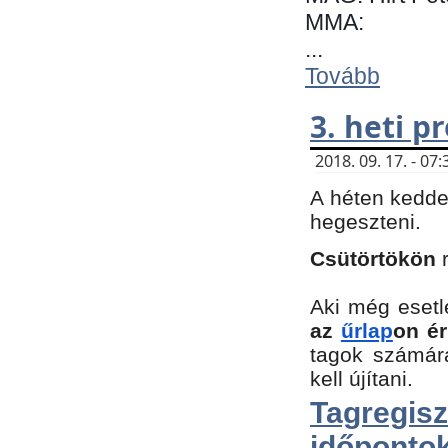
MMA:
...
Tovább
3. heti 
2018. 09. 17. - 0
A héten kedde
hegeszteni.
Csütörtökön
Aki még esetl
az
űrlap
on ér
tagok számár
kell újítani.
Tagregi
időpontok