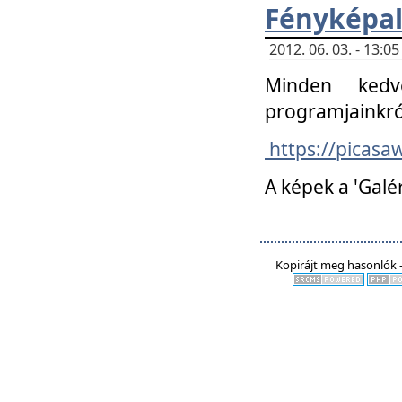
Fényképa
2012. 06. 03. - 13:
Minden kedv
programjainkró
https://picas
A képek a 'Galé
Kopirájt meg hasonlók -