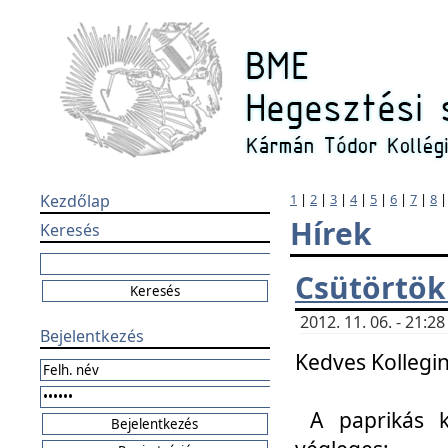
Kezdőlap
1
|
2
|
3
|
4
|
5
|
6
|
7
|
8
Hírek
Keresés
Csütörtök
2012. 11. 06. - 21:
Bejelentkezés
Kedves Kollegin
A paprikás k