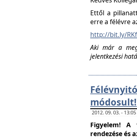
Ettől a pillana
erre a félévre a
http://bit.ly/RK
Aki már a megn
jelentkezési hat
Félévnyi
módosult!
2012. 09. 03. - 13:
Figyelem! A 
rendezése és 