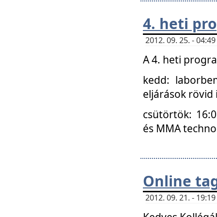
4. heti p
2012. 09. 25. - 04:
A 4. heti prog
kedd: laborbe
eljárások rövid
csütörtök: 16:
és MMA technoló
Online ta
2012. 09. 21. - 19:
Kedves Kollégá