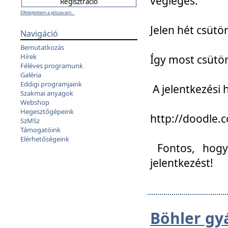
végleges:
Elfelejtettem a jelszavam...
Jelen hét csütör
Navigáció
Bemutatkozás
Hírek
Így most csütö
Féléves programunk
Galéria
Eddigi programjaink
A jelentkezési h
Szakmai anyagok
Webshop
Hegesztőgépeink
http://doodle
SzMSz
Támogatóink
Elérhetőségeink
Fontos, hogy 
jelentkezést!
Böhler gy