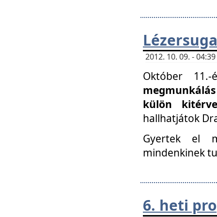
Lézersuga
2012. 10. 09. - 04:
Október 11.
megmunkálás 
külön kitér
hallhatjátok D
Gyertek el 
mindenkinek tu
6. heti p