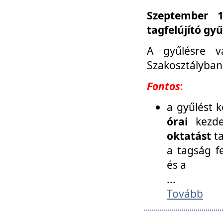
Szeptember 1
tagfelújító gy
A gyűlésre v
Szakosztályban
Fontos
:
a gyűlést 
órai
kezde
oktatást
t
a tagság f
és a
...
Tovább