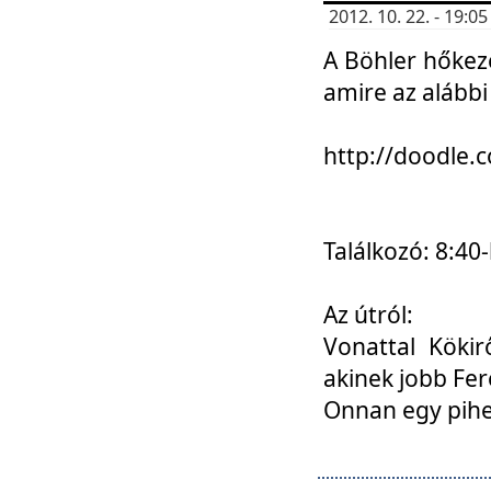
2012. 10. 22. - 19:
A Böhler hőkez
amire az alábbi
http://doodle
Találkozó: 8:40-
Az útról:
Vonattal Kökir
akinek jobb Fer
Onnan egy pihen