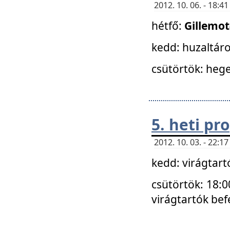
2012. 10. 06. - 18:
hétfő:
Gillemo
kedd: huzaltáro
csütörtök: hege
5. heti p
2012. 10. 03. - 22:
kedd: virágtar
csütörtök: 18:0
virágtartók bef