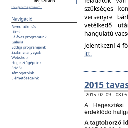
feladatok vá
szükséges kom
Elfelejtettem a jelszavam...
versenyre bár
Navigáció
vetélkedő ut
Bemutatkozás
Hírek
hangulatú vacso
Féléves programunk
Galéria
Jelentkezni 4 f
Eddigi programjaink
itt.
Szakmai anyagok
Webshop
Hegesztőgépeink
SzMSz
Támogatóink
Elérhetőségeink
2015 tavas
2015. 02. 09. - 08:
A Hegesztési 
érdeklődő hallg
A tagtoborzó i