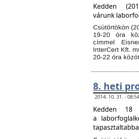
Kedden (201
várunk laborfo
Csütörtökön (20
19-20 óra kö
címmel Eisne
InterCert Kft. 
20-22 óra közöt
8. heti p
2014. 10. 31. - 08
Kedden 18 ó
a laborfoglal
tapasztaltabba