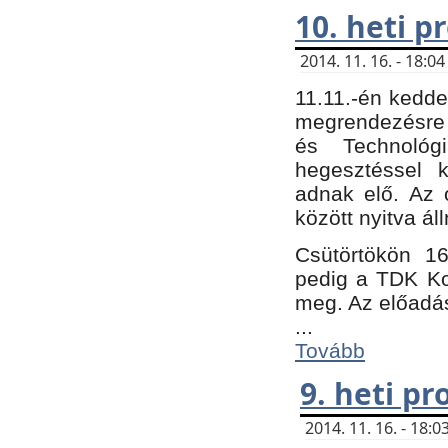
10. heti 
2014. 11. 16. - 18:
11.11.-én kedde
megrendezésre 
és Technológ
hegesztéssel k
adnak elő. Az o
között nyitva ál
Csütörtökön 16
pedig a TDK Kon
meg. Az előadá
...
Tovább
9. heti p
2014. 11. 16. - 18