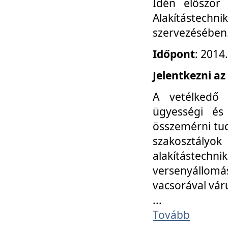
Idén először
Alakítástechni
szervezésében
Időpont
: 2014
Jelentkezni az
A vetélkedő 
ügyességi és
összemérni tud
szakosztályok 
alakítástec
versenyállom
vacsorával vár
...
Tovább