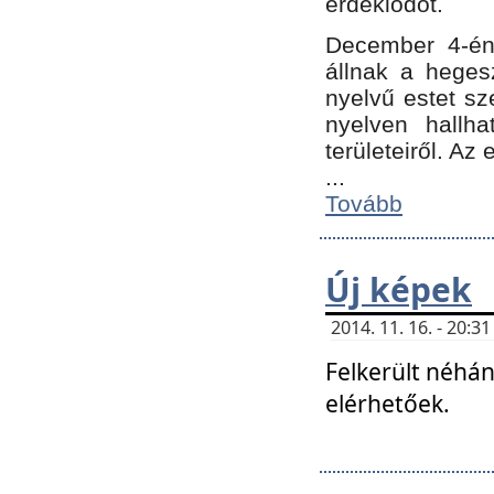
érdeklődőt.
December 4-én
állnak a hegesz
nyelvű estet sz
nyelven hallh
területeiről. A
...
Tovább
Új képek
2014. 11. 16. - 20:
Felkerült néhán
elérhetőek.