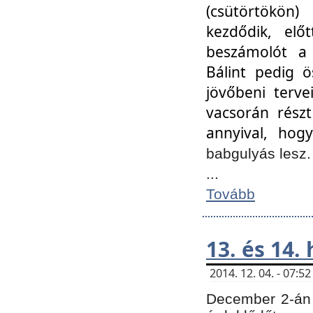
(csütörtökön
kezdődik, elő
beszámolót a 
Bálint pedig ö
jövőbeni terve
vacsorán részt
annyival, hogy
babgulyás lesz
...
Tovább
13. és 14.
2014. 12. 04. - 07:
December 2-án 