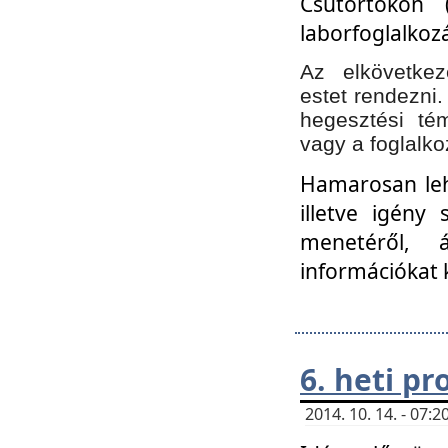
Csütörtökön 
laborfoglalkozá
Az elkövetke
estet rendezni
hegesztési té
vagy a foglalko
Hamarosan lehe
illetve igény
menetéről, á
információkat 
6. heti p
2014. 10. 14. - 07