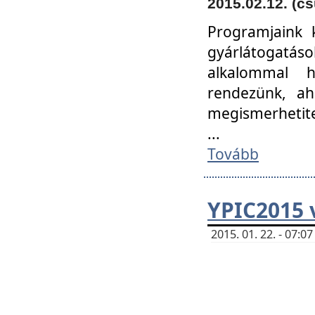
2015.02.12. (cs
Programjaink k
gyárlátogatáso
alkalommal h
rendezünk, ah
megismerhetite
...
Tovább
YPIC2015 
2015. 01. 22. - 07: