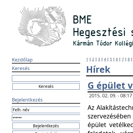
Kezdőlap
1
|
2
|
3
|
4
|
5
|
6
|
7
|
8
Hírek
Keresés
G épület 
2015. 02. 09. - 08:
Bejelentkezés
Az Alakítástech
szervezésében
épület vetélke