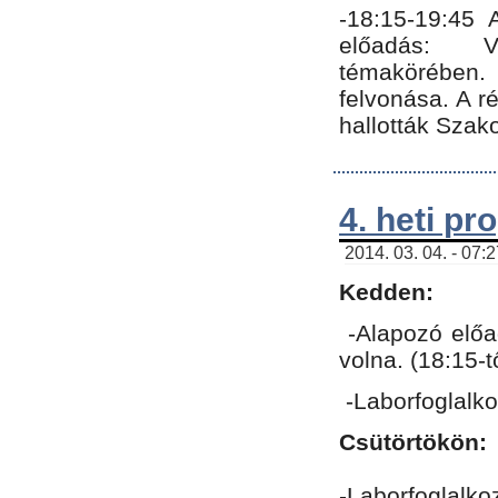
-18:15-19:45
előadás: Vo
témakörében.
felvonása. A 
hallották Szako
4. heti p
2014. 03. 04. - 07:
Kedden:
-Alapozó előa
volna. (18:15-
-Laborfoglalk
Csütörtökön:
-Laborfoglalko