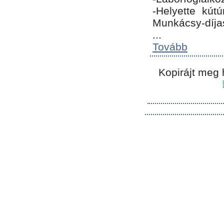
-Helyette kút
Munkácsy-díja
...
Tovább
Kopirájt meg 