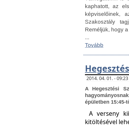
kaphatott, az e
képviselőinek,
Szakosztály tag
Reméljük, hogy a
...
Tovább
Hegesztés
2014. 04. 01. - 09:
A Hegesztési S
hagyományosnak 
épületben 15:45-t
A verseny ki
kitöltésével leh