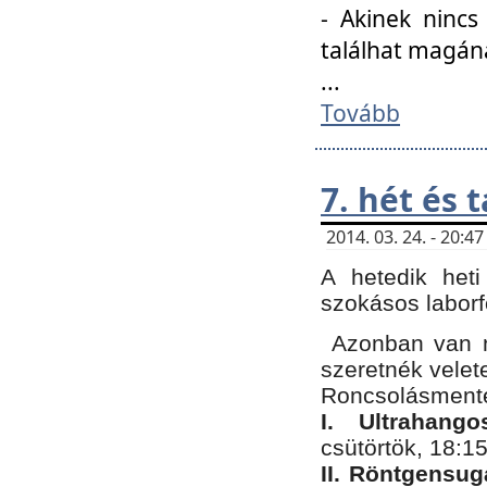
- Akinek nincs
találhat magán
...
Tovább
7. hét és 
2014. 03. 24. - 20:
A hetedik heti
szokásos labor
Azonban van n
szeretnék velet
Roncsolásmente
I. Ultrahang
csütörtök, 18:15
II. Röntgensug