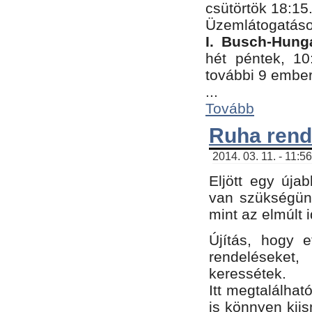
csütörtök 18:15
Üzemlátogatáso
I. Busch-Hung
hét péntek, 10
további 9 embe
...
Tovább
Ruha rend
2014. 03. 11. - 11:5
Eljött egy úja
van szükségünk
mint az elmúlt
Újítás, hogy e
rendelések
keressétek.
Itt megtalálhat
is könnyen kii