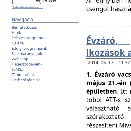
Amennyiben nem
csengőt haszná
Elfelejtettem a jelszavam...
Navigáció
Bemutatkozás
Hírek
Évzáró, 
Féléves programunk
Galéria
Eddigi programjaink
lkozások 
Szakmai anyagok
Webshop
2014. 05. 17. - 11:
Hegesztőgépeink
SzMSz
1. Évzáró vac
Támogatóink
Elérhetőségeink
május 21.-én 
épületben
. It
többi ATT-s sz
választható 
szórakoztató
részesíteni.Miv