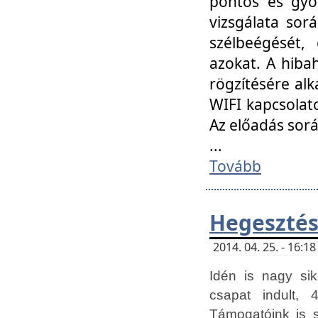
pontos és gyor
vizsgálata so
szélbeégését, 
azokat. A hibah
rögzítésére alk
WIFI kapcsolat
Az előadás sor
...
Tovább
Hegesztés
2014. 04. 25. - 16:
Idén is nagy sik
csapat indult, 
Támogatóink is 