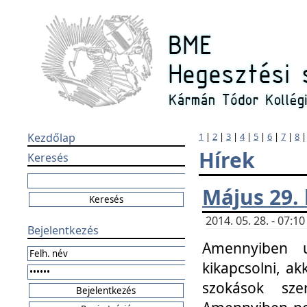
Kezdőlap
1
|
2
|
3
|
4
|
5
|
6
|
7
|
8
Hírek
Keresés
Május 29.
2014. 05. 28. - 07:
Bejelentkezés
Amennyiben u
kikapcsolni, ak
szokások sze