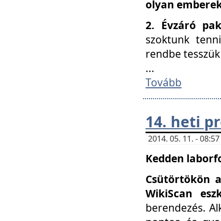
olyan embereke
2. Évzáró pa
szoktunk tenn
rendbe tesszü
...
Tovább
14. heti 
2014. 05. 11. - 08:
Kedden laborfo
Csütörtökön a
WikiScan eszk
berendezés. Al