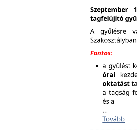
Szeptember 1
tagfelújító gy
A gyűlésre v
Szakosztályban
Fontos
:
a gyűlést 
órai
kezde
oktatást
t
a tagság f
és a
...
Tovább