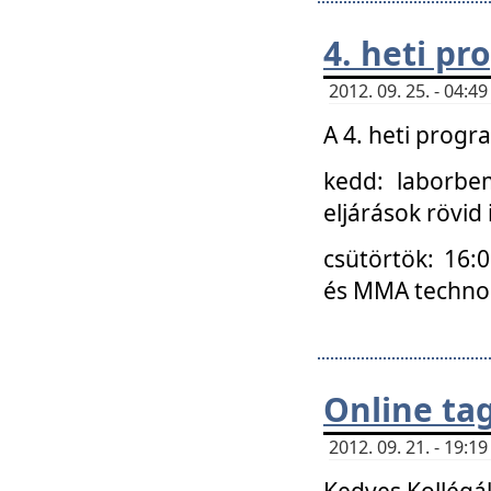
4. heti p
2012. 09. 25. - 04:
A 4. heti prog
kedd: laborbe
eljárások rövid
csütörtök: 16:
és MMA technoló
Online ta
2012. 09. 21. - 19:
Kedves Kollégá