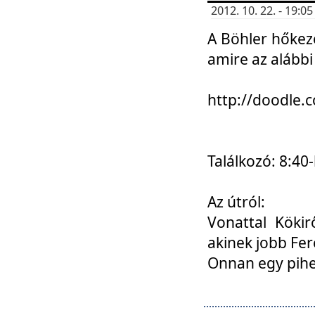
2012. 10. 22. - 19:
A Böhler hőkez
amire az alábbi
http://doodle
Találkozó: 8:40-
Az útról:
Vonattal Kökir
akinek jobb Fer
Onnan egy pihen