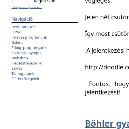
végleges:
Elfelejtettem a jelszavam...
Jelen hét csütör
Navigáció
Bemutatkozás
Hírek
Így most csütö
Féléves programunk
Galéria
Eddigi programjaink
A jelentkezési h
Szakmai anyagok
Webshop
Hegesztőgépeink
http://doodle
SzMSz
Támogatóink
Elérhetőségeink
Fontos, hogy 
jelentkezést!
Böhler gy