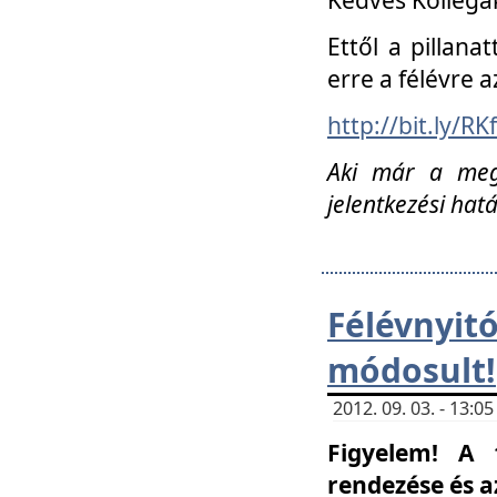
Ettől a pillana
erre a félévre a
http://bit.ly/RK
Aki már a megn
jelentkezési hat
Félévnyi
módosult!
2012. 09. 03. - 13:
Figyelem! A 
rendezése és 