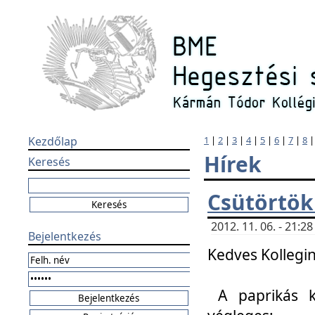
Kezdőlap
1
|
2
|
3
|
4
|
5
|
6
|
7
|
8
Hírek
Keresés
Csütörtök
2012. 11. 06. - 21:
Bejelentkezés
Kedves Kollegin
A paprikás k