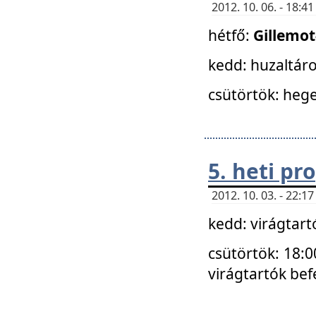
2012. 10. 06. - 18:
hétfő:
Gillemo
kedd: huzaltáro
csütörtök: hege
5. heti p
2012. 10. 03. - 22:
kedd: virágtar
csütörtök: 18:0
virágtartók bef