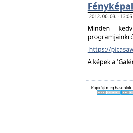
Fényképa
2012. 06. 03. - 13:
Minden kedv
programjainkró
https://picas
A képek a 'Galé
Kopirájt meg hasonlók -