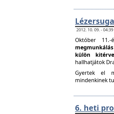
Lézersuga
2012. 10. 09. - 04:
Október 11.
megmunkálás 
külön kitér
hallhatjátok D
Gyertek el 
mindenkinek tu
6. heti p