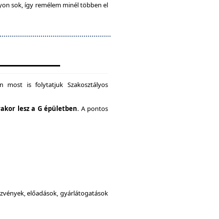
gyon sok, így remélem minél többen el
 most is folytatjuk Szakosztályos
rakor lesz a G épületben
. A pontos
dezvények, előadások, gyárlátogatások