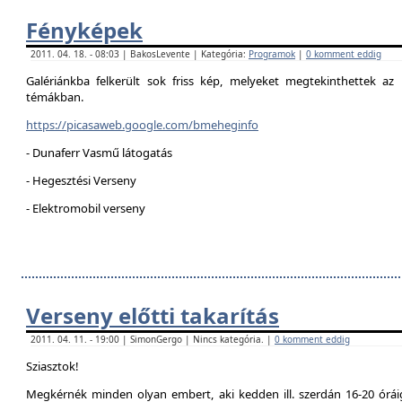
Fényképek
2011. 04. 18. - 08:03 | BakosLevente | Kategória:
Programok
|
0 komment eddig
Galériánkba felkerült sok friss kép, melyeket megtekinthettek az 
témákban.
https://picasaweb.google.com/bmeheginfo
- Dunaferr Vasmű látogatás
- Hegesztési Verseny
- Elektromobil verseny
Verseny előtti takarítás
2011. 04. 11. - 19:00 | SimonGergo | Nincs kategória. |
0 komment eddig
Sziasztok!
Megkérnék minden olyan embert, aki kedden ill. szerdán 16-20 óráig