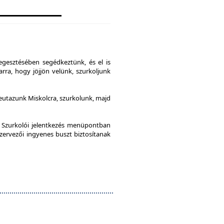
gesztésében segédkeztünk, és el is
rra, hogy jöjjön velünk, szurkoljunk
leutazunk Miskolcra, szurkolunk, majd
a Szurkolói jelentkezés menüpontban
szervezői ingyenes buszt biztosítanak