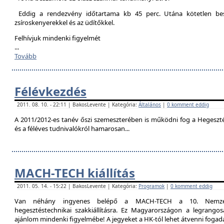
Eddig a rendezvény időtartama kb 45 perc. Utána kötetlen besz
zsíroskenyerekkel és az üdítőkkel.
Felhívjuk mindenki figyelmét
...
Tovább
Félévkezdés
2011. 08. 10. - 22:11 | BakosLevente | Kategória:
Általános
|
0 komment eddig
A 2011/2012-es tanév őszi szemeszterében is működni fog a Hegesztési
és a féléves tudnivalókról hamarosan...
MACH-TECH kiállítás
2011. 05. 14. - 15:22 | BakosLevente | Kategória:
Programok
|
0 komment eddig
Van néhány ingyenes belépő a MACH-TECH a 10. Nemzetkö
hegesztéstechnikai szakkiállításra. Ez Magyarországon a legrangosa
ajánlom mindenki figyelmébe! A jegyeket a HK-tól lehet átvenni foga