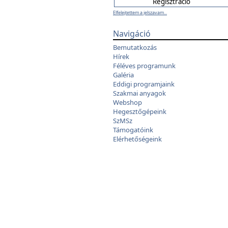
Elfelejtettem a jelszavam...
Navigáció
Bemutatkozás
Hírek
Féléves programunk
Galéria
Eddigi programjaink
Szakmai anyagok
Webshop
Hegesztőgépeink
SzMSz
Támogatóink
Elérhetőségeink