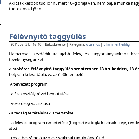
Aki csak később tud jönni, mert 10-ig órája van, nem baj, a munka na
tudtok majd jönni.
Félévnyitó taggyűlés
2011. 08. 31. - 08:40 | BakosLevente | Kategória:
Általános
|
0 komment eddig
Hamarosan kezdődik az újabb félév, és hagyományainkhoz híven
tevékenységünket.
A szokásos
félévnyitó taggyűlés szeptember 13-án kedden, 18 ó
helyszín ki lesz táblázva az épületen belül.
A tervezett program:
- a Szakosztály rövid bemutatása
- vezetőség választása
- a tagság feltételeinek ismertetése
- a féléves program ismertetése (hegesztési foglalkozások ideje, ren
stb.)
- rövid beszámoló az olasz szakmai-tanulmányi útról