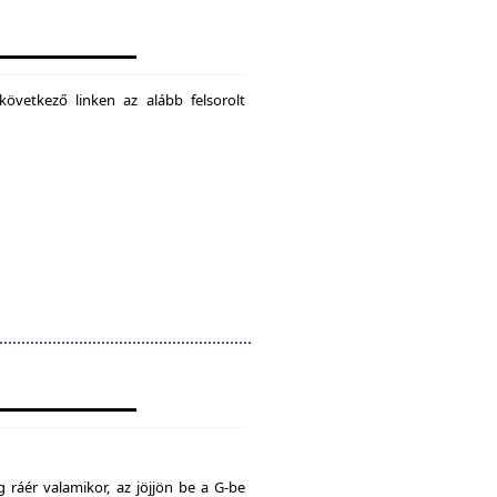
következő linken az alább felsorolt
 ráér valamikor, az jöjjön be a G-be