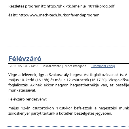
Részletes program itt: http://ghk.ktk.bme.hu/_1011ii/prog.pdf
és itt: http://www.mach-tech.hu/konferenciaprogram
Félévzáró
2011. 05. 08. - 14:53 | BakosLevente | Nincs kategória. |
0 komment eddig
Vége a félévnek, így a Szakosztály hegesztési foglalkozásainak is. A 
május 10. kedd (16-18h) és május 12. csütörtök (16-17:30). Vizsgaidő
foglalkozás. Akinek ekkor nagyon hegeszthetnékje van, az beszél
munkatársaival.
Félévzáró rendezvény:
május 12-én csütörtökön 17:30-kor befejezzük a hegesztési munká
zsíroskenyér partyt tartunk a kötetlen beszélgetés jegyében.