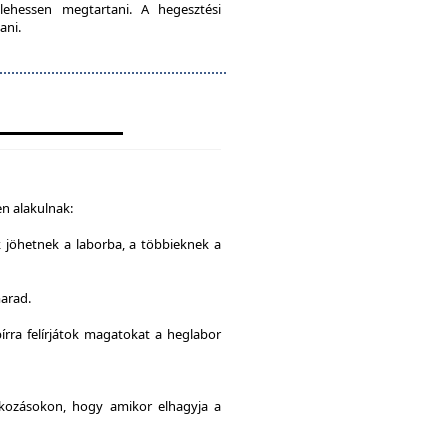
lehessen megtartani. A hegesztési
ani.
n alakulnak:
k jöhetnek a laborba, a többieknek a
marad.
írra felírjátok magatokat a heglabor
alkozásokon, hogy amikor elhagyja a