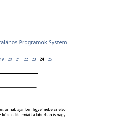
talános
Programok
System
19
|
20
|
21
|
22
|
23
|
24
|
25
ben, annak ajánlom figyelmébe az első
 közeledik, emiatt a laborban is nagy
.