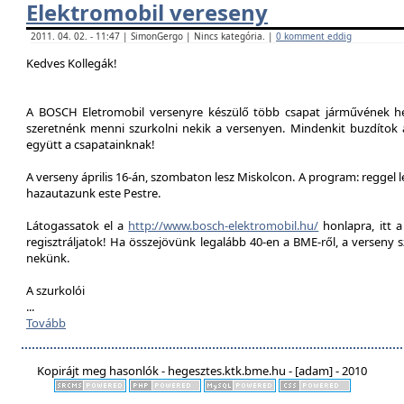
Elektromobil vereseny
2011. 04. 02. - 11:47 | SimonGergo | Nincs kategória. |
0 komment eddig
Kedves Kollegák!
A BOSCH Eletromobil versenyre készülő több csapat járművének he
szeretnénk menni szurkolni nekik a versenyen. Mindenkit buzdítok a
együtt a csapatainknak!
A verseny április 16-án, szombaton lesz Miskolcon. A program: reggel 
hazautazunk este Pestre.
Látogassatok el a
http://www.bosch-elektromobil.hu/
honlapra, itt 
regisztráljatok! Ha összejövünk legalább 40-en a BME-ről, a verseny 
nekünk.
A szurkolói
...
Tovább
Kopirájt meg hasonlók - hegesztes.ktk.bme.hu - [adam] - 2010