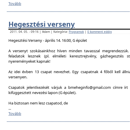
Tovább
Hegesztési verseny
2011. 04. 05. - 09:16 | Adam | Kategória:
Programok
|
0 komment eddig
Hegesztési Verseny - április 14. 16:00, G épület
A versenyt szokásainkhoz híven minden tavasszal megrendezzük. 
feladatok lesznek (pl. elméleti keresztrejtvény, gázhegesztés st
nyereményeket kapnak!
Az idei évben 13 csapat nevezhet. Egy csapatnak 4 főből kell álln
versenyen.
Csapatok jelentkezését várjuk a bmeheginfo@gmail.com címre írt 
kifüggesztett nevezési lapon (G épület).
Ha biztosan nem lesz csapatod, de
...
Tovább