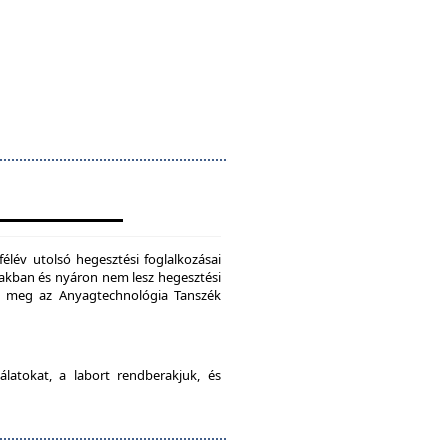
félév utolsó hegesztési foglalkozásai
szakban és nyáron nem lesz hegesztési
je meg az Anyagtechnológia Tanszék
latokat, a labort rendberakjuk, és