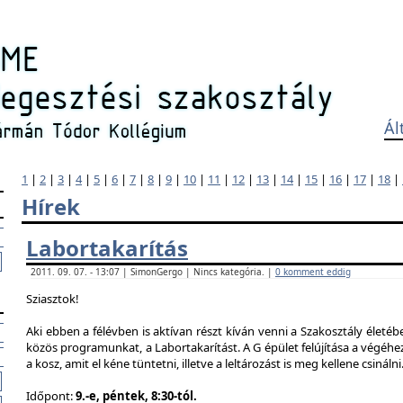
Ál
1
|
2
|
3
|
4
|
5
|
6
|
7
|
8
|
9
|
10
|
11
|
12
|
13
|
14
|
15
|
16
|
17
|
18
|
Hírek
Labortakarítás
2011. 09. 07. - 13:07 | SimonGergo | Nincs kategória. |
0 komment eddig
Sziasztok!
Aki ebben a félévben is aktívan részt kíván venni a Szakosztály életé
közös programunkat, a Labortakarítást. A G épület felújítása a végéhez
a kosz, amit el kéne tüntetni, illetve a leltározást is meg kellene csinálni
Időpont:
9.-e, péntek, 8:30-tól.