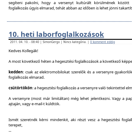
segíteni pakolni, hogy a versenyt kultúrált körülmének között 
foglalkozás úgyis elmarad, tehát abban az időben is lehet jönni takartít
10. heti laborfoglalkozások
2011. 04. 10. - 08:40 | SimonGergo | Nincs kategória. |
0 komment eddig
Kedves Kollegák!
A most következő héten a hegesztési foglalkozások a következő képpe
kedden
: csak az elektromobilokat szerelők és a versenyre gyakorló
foglalkozás elmarad.
csütörtökön
: a hegesztési foglalkozás a versenyre való tekintettel el
A versenyre (most már limitáltan) még lehet jelentkezni. Vagy a pap
ajtaján, vagy e-mail-t küldtök.
Ismét szeretnék kérni mindenkit, aki részt vesz a hegesztési fogl
terepet,
...