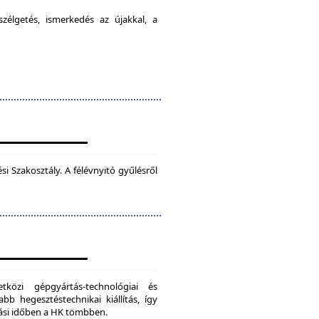
élgetés, ismerkedés az újakkal, a
 Szakosztály. A félévnyitó gyűlésről
zi gépgyártás-technológiai és
bb hegesztéstechnikai kiállítás, így
dási időben a HK tömbben.