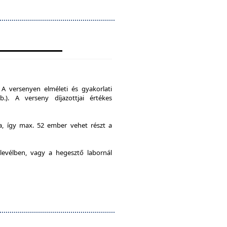
A versenyen elméleti és gyakorlati
b.). A verseny díjazottjai értékes
ia, így max. 52 ember vehet részt a
levélben, vagy a hegesztő labornál