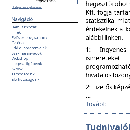
hegesztőroboth
Elfelejtettem a jelszavam...
Kft. fogja tart
Navigáció
statisztika mi
Bemutatkozás
érdekelnek a k
Hírek
alábbi linken.
Féléves programunk
Galéria
Eddigi programjaink
1: Ingyenes k
Szakmai anyagok
ismereteket
Webshop
Hegesztőgépeink
programozhat
SzMSz
hivatalos bizon
Támogatóink
Elérhetőségeink
2: Fizetős képz
...
Tovább
Tudnivalók