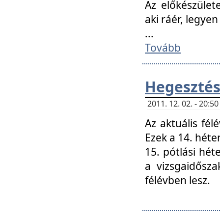
Az előkészület
aki ráér, legyen
...
Tovább
Hegesztés
2011. 12. 02. - 20:
Az aktuális fél
Ezek a 14. hét
15. pótlási hét
a vizsgaidősz
félévben lesz.