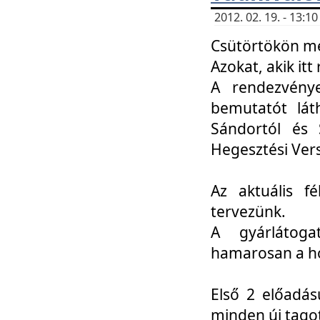
2012. 02. 19. - 13:
Csütörtökön me
Azokat, akik itt 
A rendezvénye
bemutatót lát
Sándortól és 
Hegesztési Ver
Az aktuális f
tervezünk.
A gyárlátoga
hamarosan a h
Első 2 előadás
minden új tago