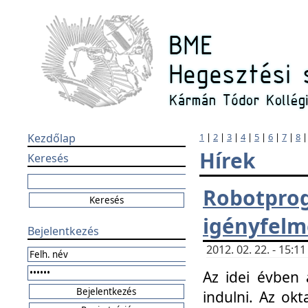
Kezdőlap
1
|
2
|
3
|
4
|
5
|
6
|
7
|
8
Hírek
Keresés
Robotpr
igényfelm
Bejelentkezés
2012. 02. 22. - 15:
Az idei évben 
indulni. Az o