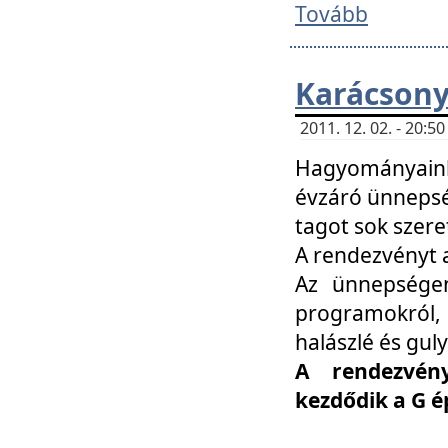
Tovább
Karácsony
2011. 12. 02. - 20:
Hagyományaink
évzáró ünnepség
tagot sok szere
A rendezvényt a
Az ünnepségen
programokról,
halászlé és guly
A rendezvén
kezdődik a G 