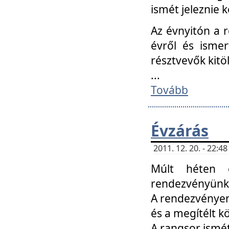
ismét jeleznie k
Az évnyitón a 
évről és ismer
résztvevők kitö
...
Tovább
Évzárás
2011. 12. 20. - 22:
Múlt héten c
rendezvényünk, 
A rendezvényen 
és a megítélt k
A rangsor ismét