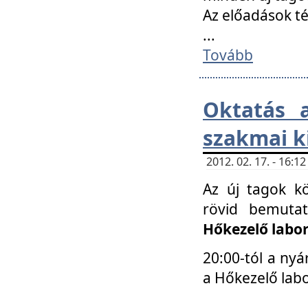
Az előadások 
...
Tovább
Oktatás 
szakmai k
2012. 02. 17. - 16:
Az új tagok k
rövid bemuta
Hőkezelő labo
20:00-tól a nyá
a Hőkezelő lab