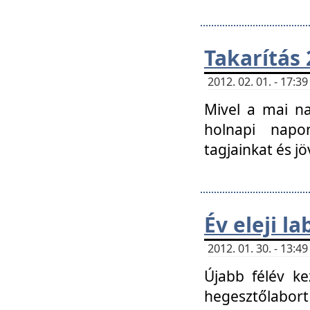
Takarítás 
2012. 02. 01. - 17:
Mivel a mai na
holnapi napon
tagjainkat és jö
Év eleji l
2012. 01. 30. - 13:
Újabb félév ke
hegesztőlabort 