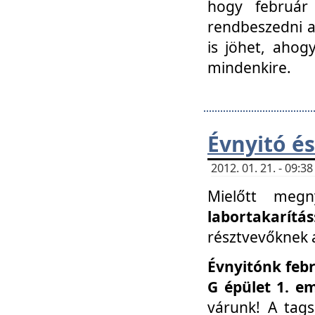
hogy február 
rendbeszedni a 
is jöhet, ahog
mindenkire.
Évnyitó és
2012. 01. 21. - 09:
Mielőtt megn
labortakarítás
résztvevőknek a 
Évnyitónk febr
G épület 1. e
várunk! A tag