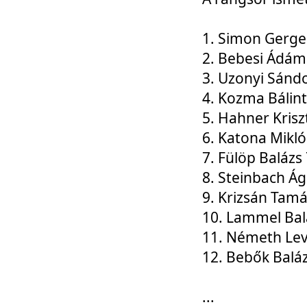
1. Simon Gerge
2. Bebesi Ádám
3. Uzonyi Sánd
4. Kozma Bálin
5. Hahner Krisz
6. Katona Mikl
7. Fülöp Balázs
8. Steinbach Á
9. Krizsán Tam
10. Lammel Bal
11. Németh Le
12. Bebők Balá
...