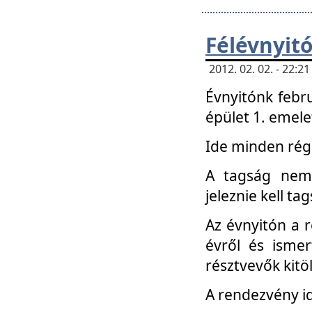
Félévnyit
2012. 02. 02. - 22:
Évnyitónk febru
épület 1. emele
Ide minden régi
A tagság nem
jeleznie kell ta
Az évnyitón a 
évről és ismer
résztvevők kitö
A rendezvény id