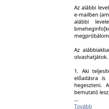
Az alábbi leve
e-mailben (am
alábbi leve
bmeheginfo[k
megpróbálom k
Az alábbiakba
olvashatjátok.
1. Aki teljes
előadásra is
hegeszteni. 
bemutató lesz
...
Tovább