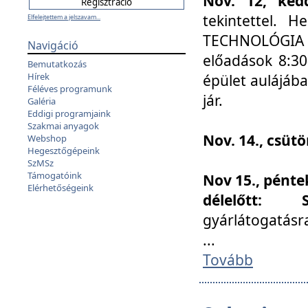
Nov. 12, kedd
tekintettel. 
Elfelejtettem a jelszavam...
TECHNOLÓGIA s
Navigáció
előadások 8:30
Bemutatkozás
Hírek
épület aulájába
Féléves programunk
jár.
Galéria
Eddigi programjaink
Szakmai anyagok
Nov. 14., csüt
Webshop
Hegesztőgépeink
SzMSz
Támogatóink
Nov 15., pénte
Elérhetőségeink
délelőtt:
gyárlátogatásr
...
Tovább