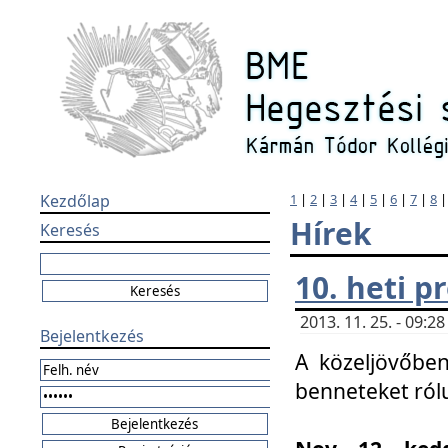
Kezdőlap
1
|
2
|
3
|
4
|
5
|
6
|
7
|
8
Hírek
Keresés
10. heti 
2013. 11. 25. - 09:
Bejelentkezés
A közeljövőben
benneteket ról