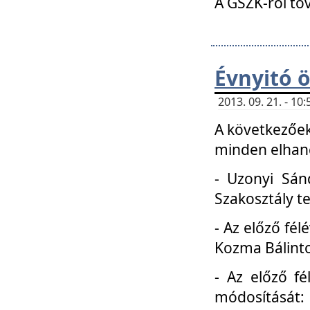
A GSZK-ról to
Évnyitó 
2013. 09. 21. - 1
A következőek
minden elhang
- Uzonyi Sánd
Szakosztály t
- Az előző fél
Kozma Bálinto
- Az előző f
módosítását: