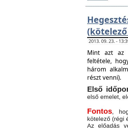
Hegesz
(kötelező
2013. 09. 23. - 13
Mint azt az 
feltétele, ho
három alkalm
részt venni).
Első időpo
első emelet, e
Fontos
, ho
kötelező (régi 
Az előadás vé