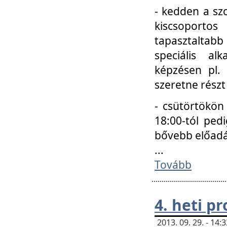
- kedden a szo
kiscsoportos
tapasztaltab
speciális a
képzésen pl.
szeretne részt
- csütörtökön
18:00-tól ped
bővebb előadá
...
Tovább
4. heti p
2013. 09. 29. - 14