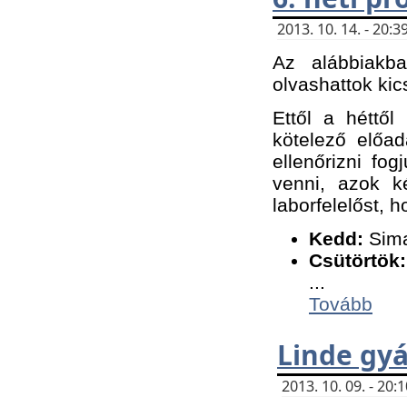
2013. 10. 14. - 20
Az alábbiakb
olvashattok kic
Ettől a héttől
kötelező előa
ellenőrizni fo
venni, azok k
laborfelelőst, h
K
edd:
Sima
Csütörtök:
...
Tovább
Linde gyá
2013. 10. 09. - 20