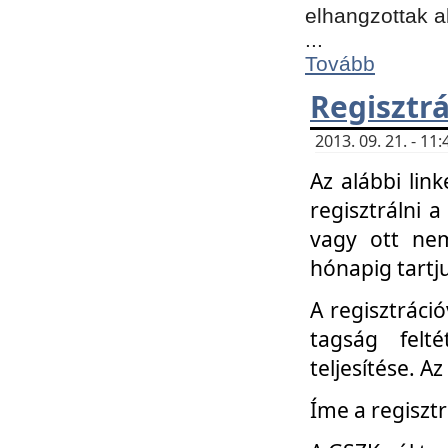
elhangzottak a
...
Tovább
Regisztrá
2013. 09. 21. - 1
Az alábbi lin
regisztrálni a
vagy ott nem
hónapig tartju
A regisztráció
tagság felt
teljesítése. A
Íme a regisztr