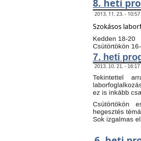
8. heti p
2013. 11. 23. - 10:
Szokásos labor
Kedden 18-20
Csütörtökön 16
7. heti pr
2013. 10. 21. - 16:17
Tekintettel 
laborfoglalkozá
ez is inkább csa
Csütörtökön e
hegesztés témáb
Sok izgalmas el
6. heti p