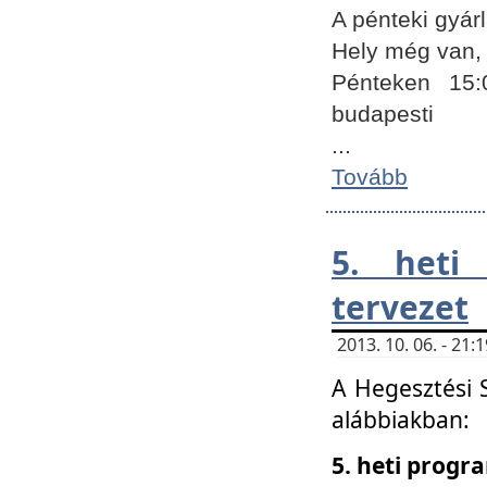
A pénteki gyár
Hely még van, 
Pénteken 15:
budapesti
...
Tovább
5. heti
tervezet
2013. 10. 06. - 21
A Hegesztési 
alábbiakban:
5. heti prog