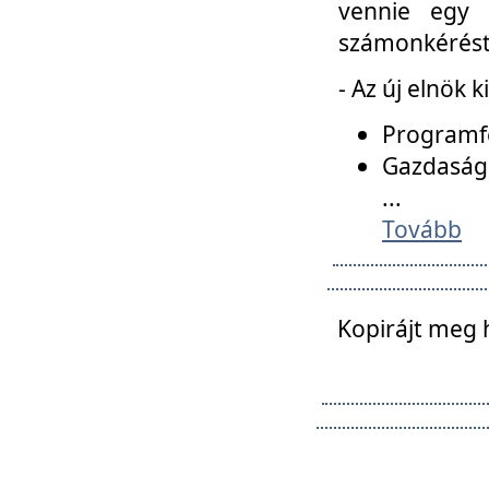
vennie egy 
számonkérést t
- Az új elnök 
Programfe
Gazdasági
...
Tovább
Kopirájt meg 