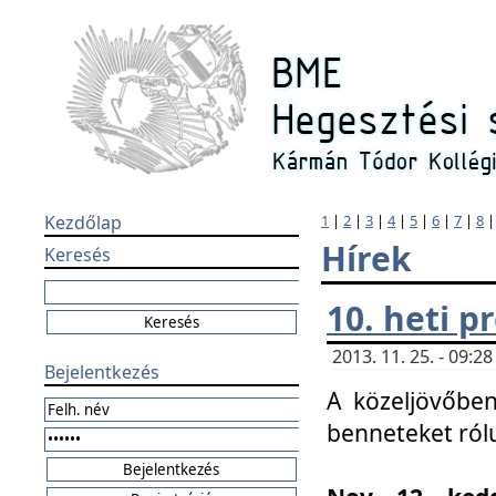
Kezdőlap
1
|
2
|
3
|
4
|
5
|
6
|
7
|
8
Hírek
Keresés
10. heti 
2013. 11. 25. - 09:
Bejelentkezés
A közeljövőben
benneteket ról