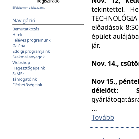
Nov. 12, kedd
tekintettel. 
Elfelejtettem a jelszavam...
TECHNOLÓGIA s
Navigáció
előadások 8:30
Bemutatkozás
Hírek
épület aulájába
Féléves programunk
jár.
Galéria
Eddigi programjaink
Szakmai anyagok
Nov. 14., csüt
Webshop
Hegesztőgépeink
SzMSz
Támogatóink
Nov 15., pénte
Elérhetőségeink
délelőtt:
gyárlátogatásr
...
Tovább