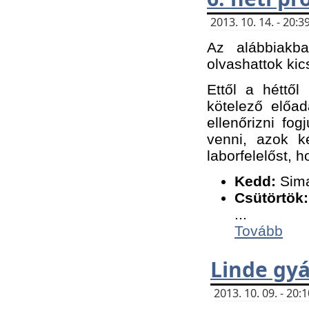
2013. 10. 14. - 20
Az alábbiakb
olvashattok kic
Ettől a héttől
kötelező előa
ellenőrizni fo
venni, azok k
laborfelelőst, h
K
edd:
Sima
Csütörtök:
...
Tovább
Linde gyá
2013. 10. 09. - 20