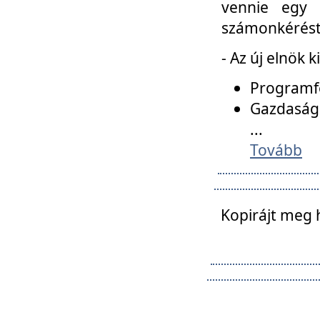
vennie egy 
számonkérést t
- Az új elnök 
Programfe
Gazdasági
...
Tovább
Kopirájt meg 