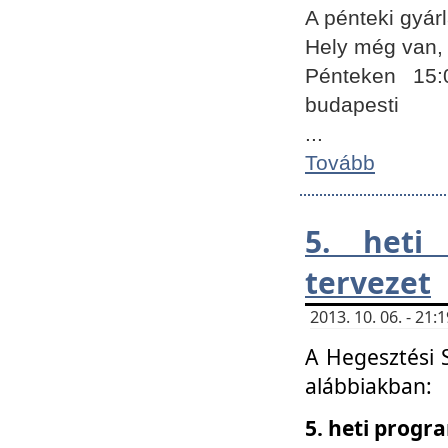
A pénteki gyár
Hely még van, 
Pénteken 15:
budapesti
...
Tovább
5. heti
tervezet
2013. 10. 06. - 21
A Hegesztési 
alábbiakban:
5. heti prog