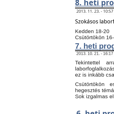
8. heti p
2013. 11. 23. - 10:
Szokásos labor
Kedden 18-20
Csütörtökön 16
7. heti pr
2013. 10. 21. - 16:17
Tekintettel 
laborfoglalkozá
ez is inkább csa
Csütörtökön e
hegesztés témáb
Sok izgalmas el
6. heti p