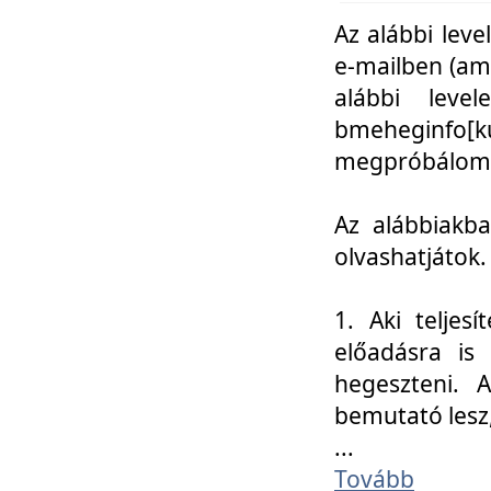
Az alábbi leve
e-mailben (am
alábbi leve
bmeheginfo[k
megpróbálom k
Az alábbiakba
olvashatjátok.
1. Aki teljes
előadásra is
hegeszteni. 
bemutató lesz
...
Tovább