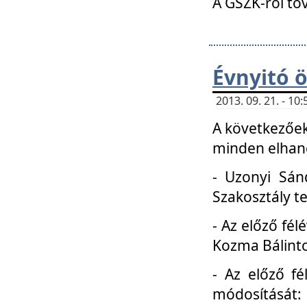
A GSZK-ról to
Évnyitó 
2013. 09. 21. - 1
A következőek
minden elhang
- Uzonyi Sánd
Szakosztály t
- Az előző fél
Kozma Bálinto
- Az előző f
módosítását: