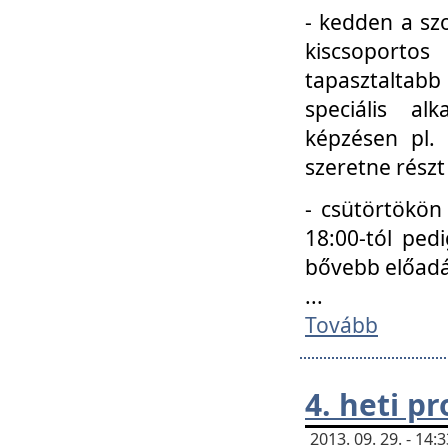
- kedden a szo
kiscsoportos
tapasztaltab
speciális a
képzésen pl.
szeretne részt
- csütörtökön
18:00-tól ped
bővebb előadá
...
Tovább
4. heti p
2013. 09. 29. - 14