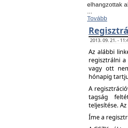
elhangzottak a
...
Tovább
Regisztrá
2013. 09. 21. - 1
Az alábbi lin
regisztrálni a
vagy ott nem
hónapig tartju
A regisztráció
tagság felt
teljesítése. A
Íme a regisztr