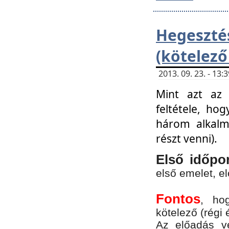
Hegesz
(kötelező
2013. 09. 23. - 13
Mint azt az 
feltétele, ho
három alkalm
részt venni).
Első időpo
első emelet, e
Fontos
, ho
kötelező (régi 
Az előadás vé