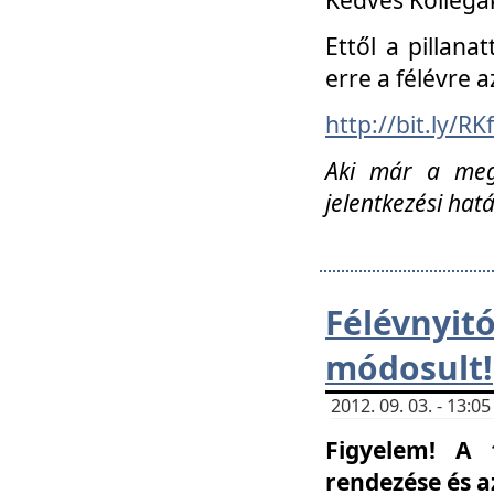
Ettől a pillana
erre a félévre a
http://bit.ly/RK
Aki már a megn
jelentkezési hat
Félévnyi
módosult!
2012. 09. 03. - 13:
Figyelem! A 
rendezése és 