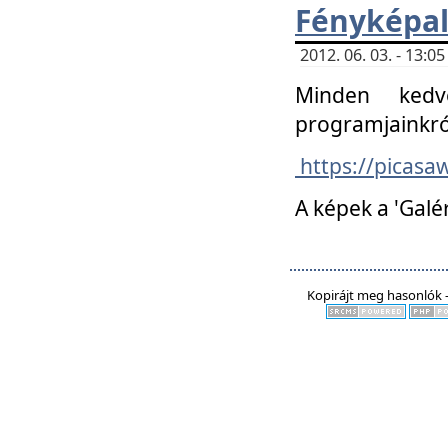
Fényképa
2012. 06. 03. - 13:
Minden kedv
programjainkró
https://picas
A képek a 'Galé
Kopirájt meg hasonlók -