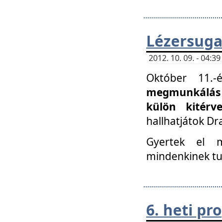
Lézersuga
2012. 10. 09. - 04:
Október 11.
megmunkálás 
külön kitér
hallhatjátok D
Gyertek el 
mindenkinek tu
6. heti p