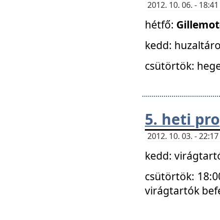
2012. 10. 06. - 18:
hétfő:
Gillemo
kedd: huzaltáro
csütörtök: hege
5. heti p
2012. 10. 03. - 22:
kedd: virágtar
csütörtök: 18:0
virágtartók bef