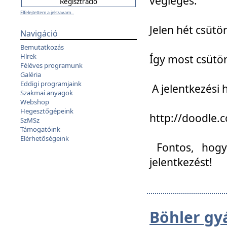
végleges:
Elfelejtettem a jelszavam...
Jelen hét csütör
Navigáció
Bemutatkozás
Hírek
Így most csütö
Féléves programunk
Galéria
Eddigi programjaink
A jelentkezési h
Szakmai anyagok
Webshop
Hegesztőgépeink
http://doodle
SzMSz
Támogatóink
Elérhetőségeink
Fontos, hogy 
jelentkezést!
Böhler gy