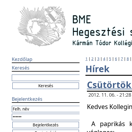
Kezdőlap
1
|
2
|
3
|
4
|
5
|
6
|
7
|
8
Hírek
Keresés
Csütörtök
2012. 11. 06. - 21:
Bejelentkezés
Kedves Kollegin
A paprikás k