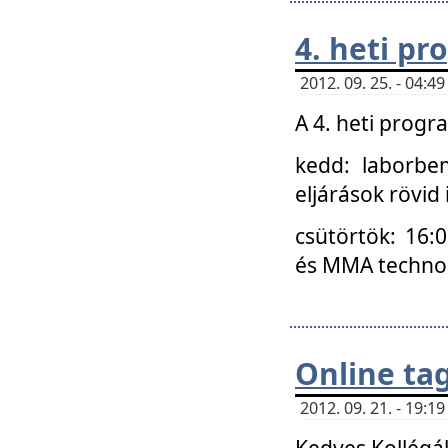
4. heti p
2012. 09. 25. - 04:
A 4. heti prog
kedd: laborbe
eljárások rövid
csütörtök: 16:
és MMA technoló
Online ta
2012. 09. 21. - 19:
Kedves Kollégá