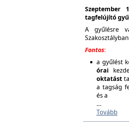
Szeptember 1
tagfelújító gy
A gyűlésre v
Szakosztályban
Fontos
:
a gyűlést 
órai
kezde
oktatást
t
a tagság f
és a
...
Tovább