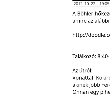
2012. 10. 22. - 19:
A Böhler hőkez
amire az alábbi
http://doodle
Találkozó: 8:40-
Az útról:
Vonattal Kökir
akinek jobb Fer
Onnan egy pihen