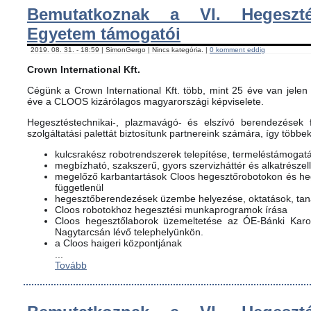
Bemutatkoznak a VI. Hegeszté
Egyetem támogatói
2019. 08. 31. - 18:59 | SimonGergo | Nincs kategória. |
0 komment eddig
Crown International Kft.
Cégünk a Crown International Kft. több, mint 25 éve van jelen 
éve a CLOOS kizárólagos magyarországi képviselete.
Hegesztéstechnikai-, plazmavágó- és elszívó berendezések f
szolgáltatási palettát biztosítunk partnereink számára, így többe
kulcsrakész robotrendszerek telepítése, termeléstámogat
megbízható, szakszerű, gyors szervizháttér és alkatrészel
megelőző karbantartások Cloos hegesztőrobotokon és h
függetlenül
hegesztőberendezések üzembe helyezése, oktatások, ta
Cloos robotokhoz hegesztési munkaprogramok írása
Cloos hegesztőlaborok üzemeltetése az ÓE-Bánki Karon
Nagytarcsán lévő telephelyünkön.
a Cloos haigeri központjának
...
Tovább