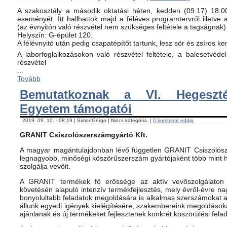
A szakosztály a második oktatási héten, kedden (09.17) 18:00-
eseményét. Itt hallhattok majd a féléves programtervről illetve 
(az évnyitón való részvétel nem szükséges feltétele a tagságnak)
Helyszín: G-épület 120.
A félévnyitó után pedig csapatépítőt tartunk, lesz sör és zsíros ke
A laborfoglalkozásokon való részvétel feltétele, a balesetvéd
részvétel
...
Tovább
Bemutatkoznak a VI. Hegeszté
Egyetem támogatói
2019. 09. 10. - 08:19 | SimonGergo | Nincs kategória. |
0 komment eddig
GRANIT Csiszolószerszámgyártó Kft.
A magyar magántulajdonban lévő független GRANIT Csiszolósz
legnagyobb, minőségi köszörűszerszám gyártójaként több mint h
szolgálja vevőit.
A GRANIT termékek fő erőssége az aktív vevőszolgálaton 
követésén alapuló intenzív termékfejlesztés, mely évről-évre na
bonyolultabb feladatok megoldására is alkalmas szerszámokat 
állunk egyedi igények kielégítésére, szakembereink megoldásoka
ajánlanak és új termékeket fejlesztenek konkrét köszörülési fela