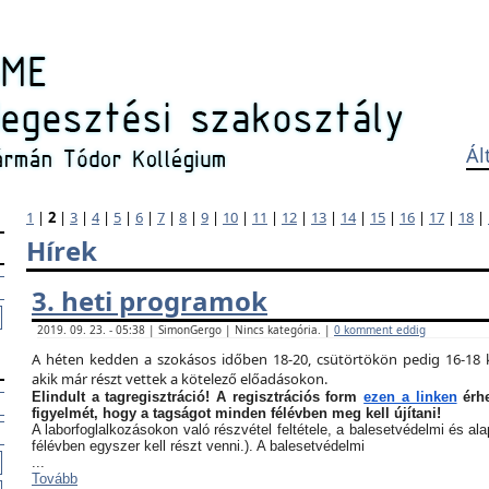
Ál
1
|
2
|
3
|
4
|
5
|
6
|
7
|
8
|
9
|
10
|
11
|
12
|
13
|
14
|
15
|
16
|
17
|
18
|
Hírek
3. heti programok
2019. 09. 23. - 05:38 | SimonGergo | Nincs kategória. |
0 komment eddig
A héten kedden a szokásos időben 18-20, csütörtökön pedig 16-18 k
akik már részt vettek a kötelező előadásokon.
Elindult a tagregisztráció! A regisztrációs form
ezen a linken
érhe
figyelmét, hogy a tagságot minden félévben meg kell újítani!
A laborfoglalkozásokon való részvétel feltétele, a balesetvédelmi és a
félévben egyszer kell részt venni.). A balesetvédelmi
...
Tovább