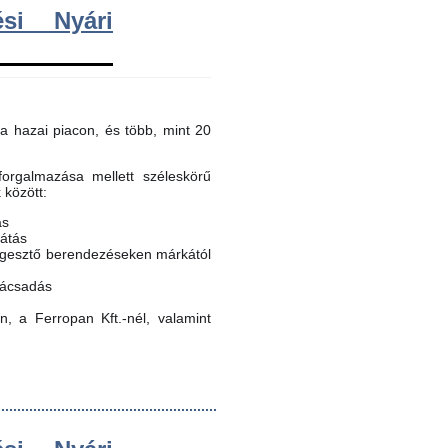
si Nyári
a hazai piacon, és több, mint 20
orgalmazása mellett széleskörű
k között:
ás
látás
egesztő berendezéseken márkától
nácsadás
, a Ferropan Kft.-nél, valamint