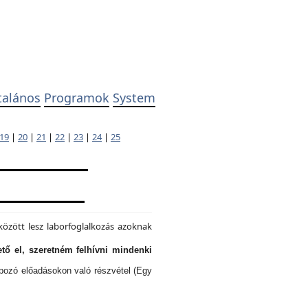
talános
Programok
System
19
|
20
|
21
|
22
|
23
|
24
|
25
özött lesz laborfoglalkozás azoknak
tő el, szeretném felhívni mindenki
lapozó előadásokon való részvétel (Egy