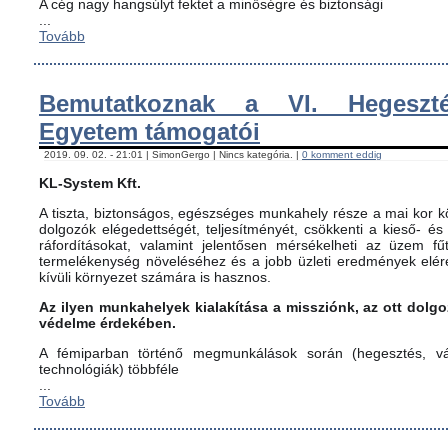
A cég nagy hangsúlyt fektet a minőségre és biztonsági
...
Tovább
Bemutatkoznak a VI. Hegeszté
Egyetem támogatói
2019. 09. 02. - 21:01 | SimonGergo | Nincs kategória. |
0 komment eddig
KL-System Kft.
A tiszta, biztonságos, egészséges munkahely része a mai kor kö
dolgozók elégedettségét, teljesítményét, csökkenti a kieső- és
ráfordításokat, valamint jelentősen mérsékelheti az üzem fűt
termelékenység növeléséhez és a jobb üzleti eredmények elér
kívüli környezet számára is hasznos.
Az ilyen munkahelyek kialakítása a missziónk, az ott dol
védelme érdekében.
A fémiparban történő megmunkálások során (hegesztés, vág
technológiák) többféle
...
Tovább