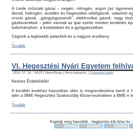
A Linde műszaki gázai – oxigén, nitrogén, argon (az úgynevez
dioxid, hidrogén, acetilén és hegesztési védőgázok, valamint
orvosi gázok, „gázgyógyszerek”, elektronikai gázok, nagy tis
gázkeverékek – jelen vannak az ipar szinte minden területén é
tudományban, a kutatásban és a gyógyászatban.
Cégünk a legkisebb palacktól és a nagyon érzékeny
...
Tovább
VI. Hegesztési Nyári Egyetem felhív
2019. 07. 24. - 09:25 | SimonGergo | Nincs kategória. |
0 komment eddig
Kedves Érdeklődők!
A korábbi évekhez hasonlóan idén is megrendezésre kerül a H
idén a BME Hegesztési Szakosztály főszervezésében a BME-n le
...
Tovább
Kopirájt meg hasonlók - hegesztes.ktk.bme.hu -