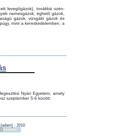
ett levegőgázok), továbbá szén-
 egyéb nemesgázok, éghető gázok,
ztaságú gázok, vizsgáló gázok és
ppúgy, mint a kereskedelemben, a
ás
egesztési Nyári Egyetem, amely 
sz szeptember 5-6 között.
 [adam] - 2010