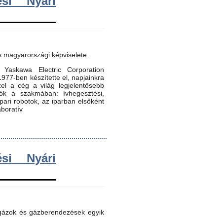
si Nyári
s magyarországi képviselete.
Yaskawa Electric Corporation
 1977-ben készítette el, napjainkra
zel a cég a világ legjelentősebb
dók a szakmában: ívhegesztési,
 ipari robotok, az iparban elsőként
aboratív
si Nyári
 gázok és gázberendezések egyik