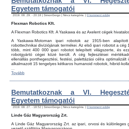
Bemutatkoznak a VI. Hegeszté
Egyetem támogatói
2019. 08. 29. - 20:18 | SimonGergo | Nincs kategória. |
0 komment eddig
Flexman Robotics Kft.
A Flexman Robotics Kft. A Yaskawa és az Axelent cégek hivatalo
A Yaskawa-Motoman ipari robotok az 1915-ben alapított 
robottechnikai divíziójának termékei. Az első ipari robotot a cég
több, mint 400 000 ipari robotot telepített világszerte, és ez
robotgyártó cégei közé került. A cég fejlesztései mértéka
ellenállás ponthegesztési, festési, palettázási célra optimalizált
alkalmazott 15 tengelyes kétkaros humanoid robotok, hibrid-koll
...
Tovább
Bemutatkoznak a VI. Hegeszté
Egyetem támogatói
2019. 08. 27. - 18:52 | SimonGergo | Nincs kategória. |
0 komment eddig
Linde Gáz Magyarország Zrt.
A Linde Gáz Magyarország Zrt. az ipari, orvosi és különleges
vezető szállítója Magyarországon.