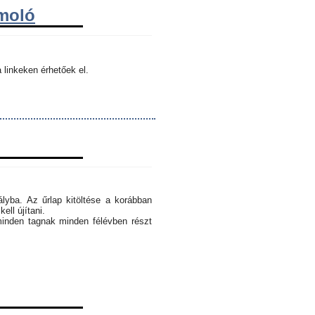
ámoló
 linkeken érhetőek el.
ályba. Az űrlap kitöltése a korábban
ell újítani.
minden tagnak minden félévben részt