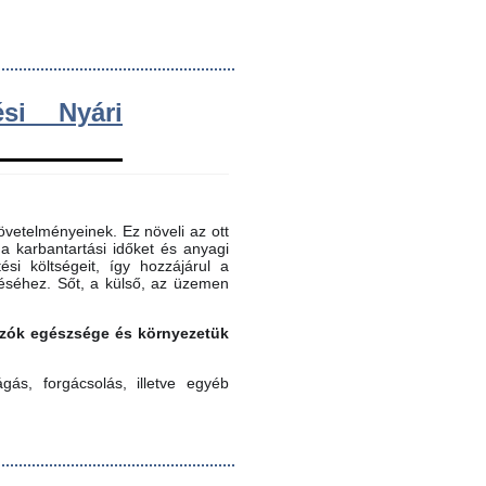
si Nyári
vetelményeinek. Ez növeli az ott
 a karbantartási időket és anyagi
ési költségeit, így hozzájárul a
éséhez. Sőt, a külső, az üzemen
gozók egészsége és környezetük
ás, forgácsolás, illetve egyéb