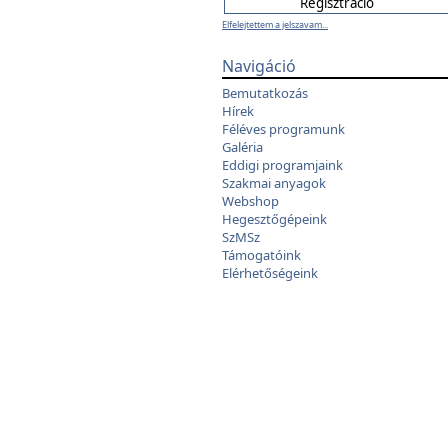
Elfelejtettem a jelszavam...
Navigáció
Bemutatkozás
Hírek
Féléves programunk
Galéria
Eddigi programjaink
Szakmai anyagok
Webshop
Hegesztőgépeink
SzMSz
Támogatóink
Elérhetőségeink