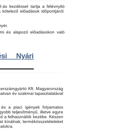
ás kezdéssel tartja a félévnyitó
a kötelező előadások időpontjáról.
nyér.
elmi és alapozó előadásokon való
si Nyári
erszámgyártó Kft. Magyarország
atvan év szakmai tapasztalatával
és a piaci igények folyamatos
gyobb teljesítményű, illetve egyre
ad a felhasználók kezébe. Készen
t kínálnak, termékösszetételeket
datokra.