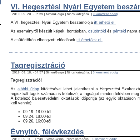
VI. Hegesztési Nyári Egyetem besz
2019. 09. 20. - 05:55 | SimonGergo | Nincs kategória. |
0 komment eddig
A VI. hegesztési Nyári Egyetem beszámolója
itt érhető el.
Az eseményről készült képek, bontásban,
csütörtöki
és
pénteki
napra a
A csütörtökön elhangzott előadások
itt érhetőek el.
Tagregisztráció
2019. 09. 18. - 04:57 | SimonGergo | Nincs kategória. |
0 komment eddig
Tagregisztráció!
Az
alábbi űrlap
kitöltésével lehet jelentkezni a Hegesztési Szakoszt
regisztrált tagok számára is kötelező, a tagságot minden félévben meg k
​A kötelező balesetvédelmi oktatások időpontja (az egyik oktatáson 
kell vennie):
09.19. 18:00-tól
09.24. 18:00-tól
09.26. 16:00-tól
Évnyitó, félévkezdés
2019. 09. 11. - 17:38 | SimonGergo | Nincs kategória. |
0 komment eddig