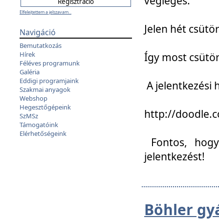
végleges:
Elfelejtettem a jelszavam...
Jelen hét csütör
Navigáció
Bemutatkozás
Hírek
Így most csütö
Féléves programunk
Galéria
Eddigi programjaink
A jelentkezési h
Szakmai anyagok
Webshop
Hegesztőgépeink
http://doodle
SzMSz
Támogatóink
Elérhetőségeink
Fontos, hogy 
jelentkezést!
Böhler gy