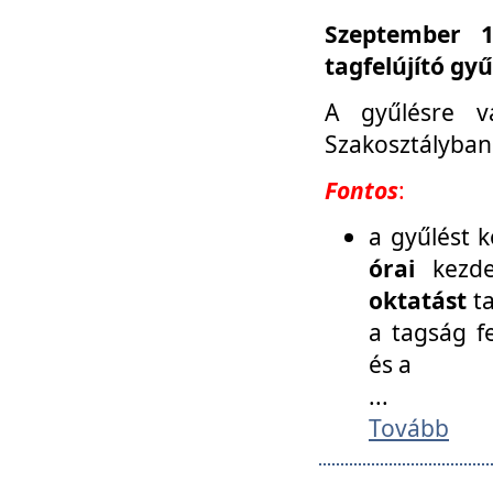
Szeptember 1
tagfelújító gy
A gyűlésre v
Szakosztályban
Fontos
:
a gyűlést 
órai
kezde
oktatást
t
a tagság f
és a
...
Tovább