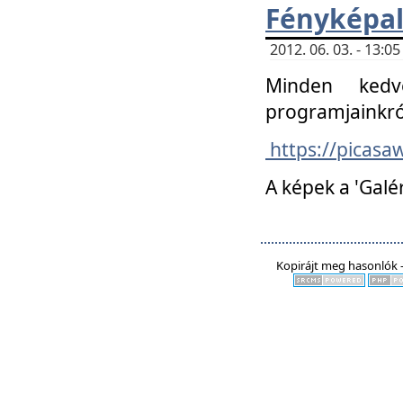
Fényképa
2012. 06. 03. - 13:
Minden kedv
programjainkró
https://picas
A képek a 'Galé
Kopirájt meg hasonlók -