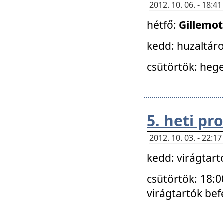
2012. 10. 06. - 18:
hétfő:
Gillemo
kedd: huzaltáro
csütörtök: hege
5. heti p
2012. 10. 03. - 22:
kedd: virágtar
csütörtök: 18:0
virágtartók bef