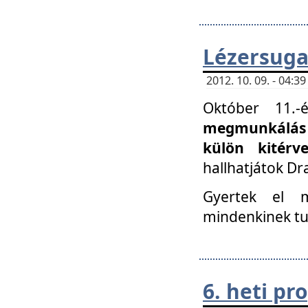
Lézersuga
2012. 10. 09. - 04:
Október 11.
megmunkálás 
külön kitér
hallhatjátok D
Gyertek el 
mindenkinek tu
6. heti p