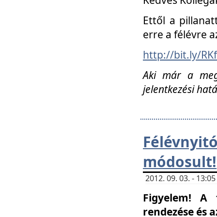
Ettől a pillana
erre a félévre a
http://bit.ly/RK
Aki már a megn
jelentkezési hat
Félévnyi
módosult!
2012. 09. 03. - 13:
Figyelem! A 
rendezése és 