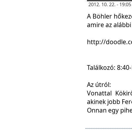
2012. 10. 22. - 19:
A Böhler hőkez
amire az alábbi
http://doodle
Találkozó: 8:40-
Az útról:
Vonattal Kökir
akinek jobb Fer
Onnan egy pihen