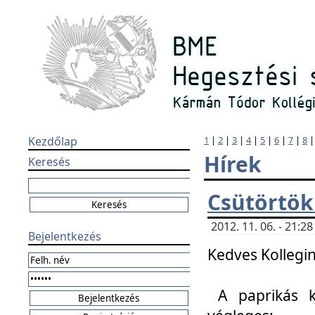
Kezdőlap
1
|
2
|
3
|
4
|
5
|
6
|
7
|
8
Hírek
Keresés
Csütörtök
2012. 11. 06. - 21:
Bejelentkezés
Kedves Kollegin
A paprikás k