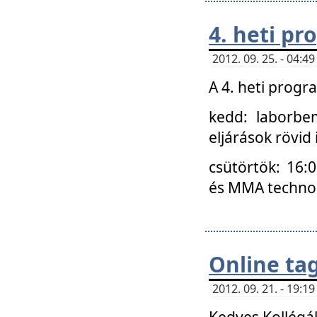
4. heti p
2012. 09. 25. - 04:
A 4. heti prog
kedd: laborbe
eljárások rövid
csütörtök: 16:
és MMA technoló
Online ta
2012. 09. 21. - 19:
Kedves Kollégá