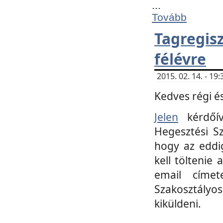
...
Tovább
Tagregi
félévre
2015. 02. 14. - 1
Kedves régi és
Jelen
kérdőív
Hegesztési Sz
hogy az eddi
kell töltenie
email címet
Szakosztályo
kiküldeni.