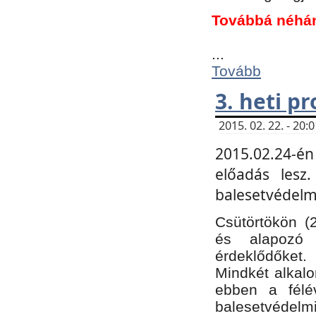
Továbbá néhá
...
Tovább
3. heti p
2015. 02. 22. - 20
2015.02.24-én
előadás lesz
balesetvédelmi
Csütörtökön (
és alapozó e
érdeklődőket.
Mindkét alkalo
ebben a félé
balesetvédelmi