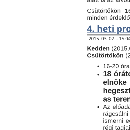
Csütörtökön 1
minden érdeklő
4. heti p
2015. 03. 02. - 15
Kedden
(2015.
Csütörtökön
(
16-20 óra
18 órát
elnöke
hegeszt
as ter
Az előad
rágcsálni
ismerni e
régi tagja