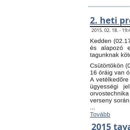
2. heti 
2015. 02. 18. - 1
Kedden (02.17
és alapozó e
tagunknak köt
Csütörtökön (0
16 óráig van ó
A vetélkedőre 
ügyességi je
orvostechnika 
verseny során
...
Tovább
2015 tav