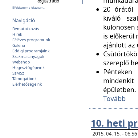
munkadarab
20 órától 
Elfelejtettem a jelszavam...
kiváló sz
Navigáció
különösen a
Bemutatkozás
Hírek
is előkerül
Féléves programunk
ajánlott az
Galéria
Eddigi programjaink
Csütörtökö
Szakmai anyagok
szereplő he
Webshop
Hegesztőgépeink
Pénteken 
SzMSz
Támogatóink
mindenkit
Elérhetőségeink
épületben. 
Tovább
10. heti 
2015. 04. 15. - 06: