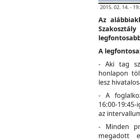
2015. 02. 14. - 
Az alábbiak
Szakosztá
legfontosabb
A legfontosa
- Aki tag s
honlapon töl
lesz hivatalo
- A foglalk
16:00-19:45-i
az intervallu
- Minden pr
megadott e