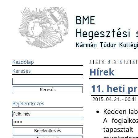
Kezdőlap
1
|
2
|
3
|
4
|
5
|
6
|
7
|
8
Hírek
Keresés
11. heti 
2015. 04. 21. - 06:
Bejelentkezés
Kedden labo
A foglalko
tapasztal