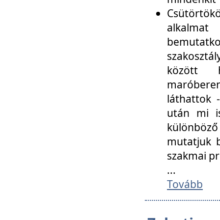
Csütörtökö
alkalmat
bemutatko
szakosztál
között
maróbere
láthattok
után mi i
különböző 
mutatjuk b
szakmai p
...
Tovább