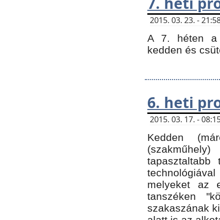
7. heti p
2015. 03. 23. - 21
A 7. héten a 
kedden és csüt
6. heti p
2015. 03. 17. - 08
Kedden (márc
(szakműhely)
tapasztaltabb 
technológiával
melyeket az e
tanszéken "k
szakaszának ki
alatt is az alko