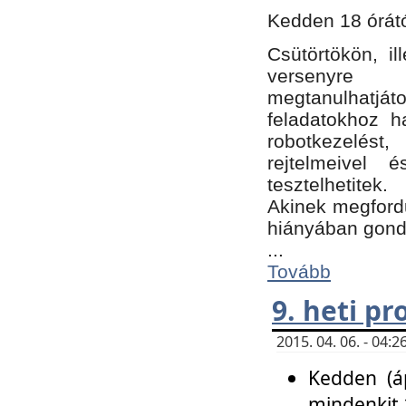
Kedden 18 órátó
Csütörtökön, i
versenyre k
megtanulhatj
feladatokhoz ha
robotkezelést
rejtelmeivel 
tesztelhetitek.
Akinek megfordu
hiányában gon
...
Tovább
9. heti p
2015. 04. 06. - 04
Kedden (áp
mindenkit 