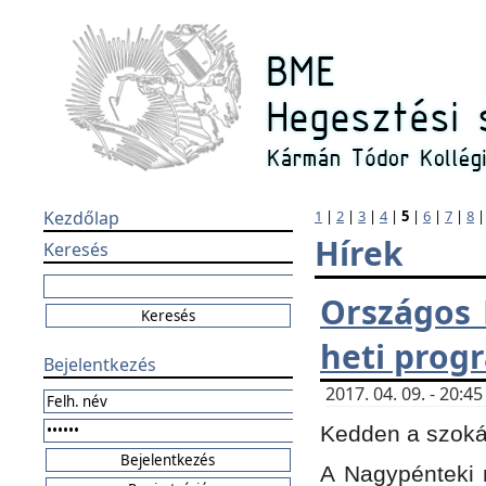
Kezdőlap
1
|
2
|
3
|
4
|
5
|
6
|
7
|
8
Hírek
Keresés
Országos 
heti prog
Bejelentkezés
2017. 04. 09. - 20:
Kedden a szokás
A Nagypénteki m