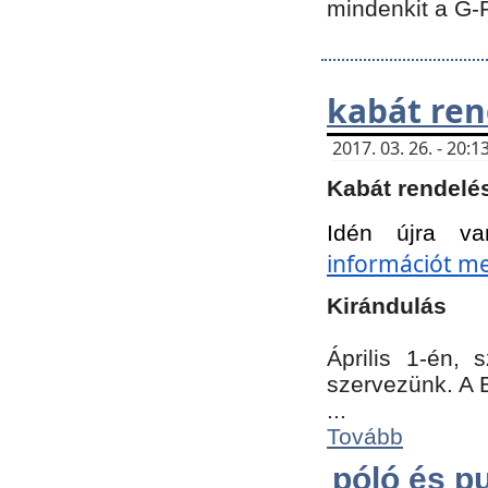
mindenkit a G-
kabát ren
2017. 03. 26. - 20
Kabát rendelé
Idén újra va
információt meg
Kirándulás
Április 1-én,
szervezünk. A 
...
Tovább
póló és pu