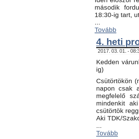
második fordu
18:30-ig tart,
...
Tovább
4. heti p
2017. 03. 01. - 08
Kedden várunk
ig)
Csütörtökön (
napon csak a
megfelelő sz
mindenkit ak
csütörtök regg
Aki TDK/Szak
...
Tovább