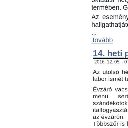
termében. G
Az eseménye
hallgathatjá
...
Tovább
14. heti
2016. 12. 05. - 
Az utolsó h
labor ismét 
Évzáró vacs
menü sert
szándékoto
italfogyaszt
az évzárón.
Többször is 