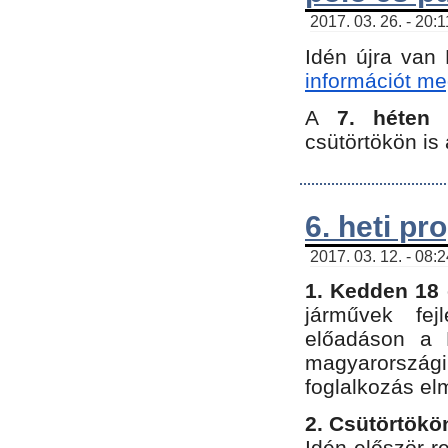
2017. 03. 26. - 20:
Idén újra van
információt meg
A
7. héten
csütörtökön is 
6. heti p
2017. 03. 12. - 08:
1. Kedden 18 
járművek fe
előadáson a 
magyarország
foglalkozás el
2. Csütörtökö
Idén először 