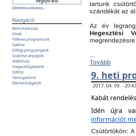
tartunk csütört
Elfelejtettem a jelszavam...
szándékát az a
Navigáció
Az év legran
Bemutatkozás
Hegesztési V
Hírek
Féléves programunk
megrendezésre 
Galéria
Eddigi programjaink
...
Szakmai anyagok
Webshop
Tovább
Hegesztőgépeink
9. heti p
SzMSz
Támogatóink
Elérhetőségeink
2017. 04. 09. - 20
Kabát rendelés
Idén újra va
információt meg
Csütörtökön:
A