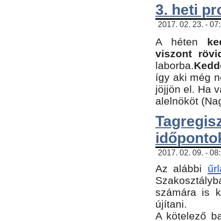
3. heti p
2017. 02. 23. - 07
A héten
ke
viszont rövi
laborba.
Kedde
így aki még 
jöjjön el. Ha 
alelnököt (Na
Tagreg
időponto
2017. 02. 09. - 08
Az alábbi
űr
Szakosztályba
számára is k
újítani.
​A kötelező b