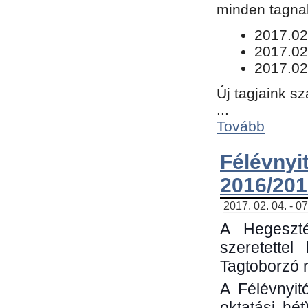
minden tagnak
​2017.02
2017.02
2017.02
Új tagjaink s
...
Tovább
Félévn
2016/201
2017. 02. 04. - 0
A Hegeszté
szeretette
Tagtoborzó 
A Félévnyit
oktatási hé