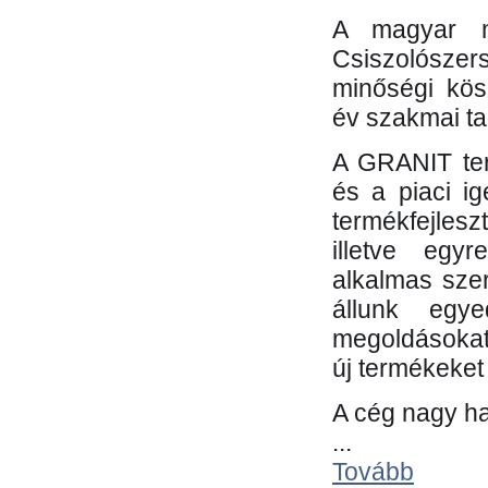
A magyar m
Csiszolósze
minőségi kös
év szakmai tap
A GRANIT ter
és a piaci i
termékfejles
illetve egy
alkalmas sze
állunk egye
megoldásokat
új termékeket 
A cég nagy ha
...
Tovább