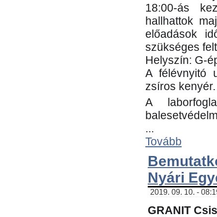
18:00-ás kez
hallhattok ma
előadások id
szükséges fel
Helyszín: G-ép
A félévnyitó 
zsíros kenyér.
A laborfogl
balesetvédelm
...
Tovább
Bemutatk
Nyári Egy
2019. 09. 10. - 08:
GRANIT Csis