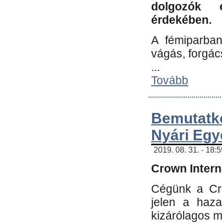
dolgozók 
érdekében.
A fémiparba
vágás, forgác
...
Tovább
Bemutatk
Nyári Egy
2019. 08. 31. - 18:
Crown Interna
Cégünk a Cro
jelen a haz
kizárólagos m