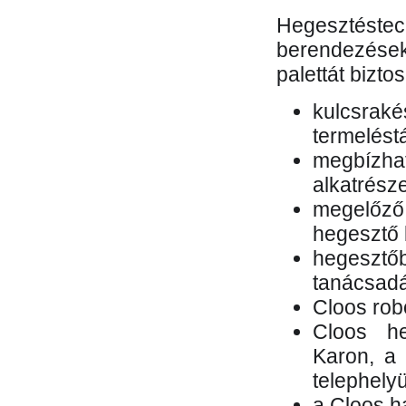
Hegesztés
berendezések 
palettát bizto
kulcsr
termelés
megbízh
alkatrésze
megelőző
hegesztő 
hegesztő
tanácsad
Cloos rob
Cloos he
Karon, a 
telephely
a Cloos h