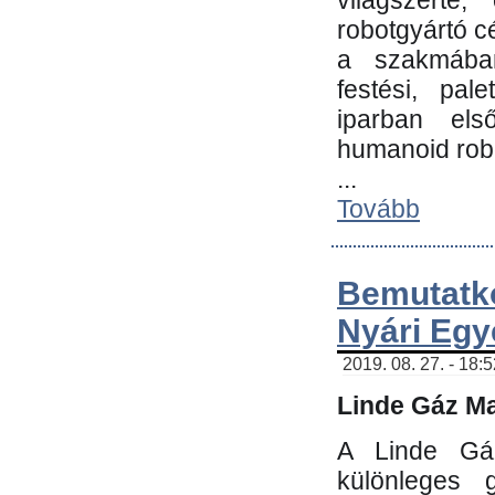
világszerte
robotgyártó c
a szakmában:
festési, pale
iparban els
humanoid robo
...
Tovább
Bemutatk
Nyári Egy
2019. 08. 27. - 18:
Linde Gáz Ma
A Linde Gáz
különleges 