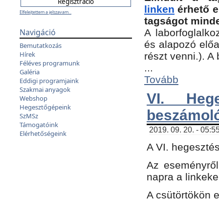
linken
érhető e
Elfelejtettem a jelszavam...
tagságot minde
Navigáció
A laborfoglalko
és alapozó előa
Bemutatkozás
Hírek
részt venni.). 
Féléves programunk
...
Galéria
Tovább
Eddigi programjaink
Szakmai anyagok
VI. Heg
Webshop
Hegesztőgépeink
beszámol
SzMSz
Támogatóink
2019. 09. 20. - 05:5
Elérhetőségeink
A VI. hegeszté
Az eseményről
napra a linkeke
A csütörtökön 