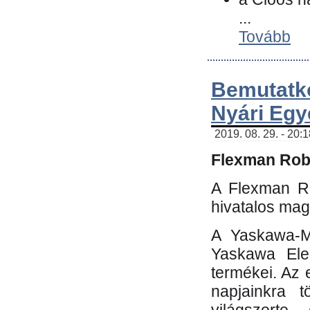
...
Tovább
Bemutatk
Nyári Egy
2019. 08. 29. - 20:
Flexman Robo
A Flexman Ro
hivatalos mag
A Yaskawa-Mo
Yaskawa Elec
termékei. Az e
napjainkra t