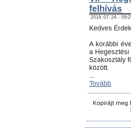
felhívás
2019. 07. 24. - 09:
Kedves Érdek
A korábbi év
a Hegesztési
Szakosztály 
között.
...
Tovább
Kopirájt meg 