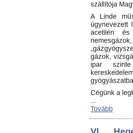
szállítója Ma
A Linde műs
úgynevezett 
acetilén és
nemesgáz
„gázgyógysze
gázok, vizsg
ipar szin
kereskedele
gyógyászatb
Cégünk a leg
...
Tovább
VI. Heg