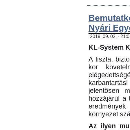
Bemutatk
Nyári Egy
2019. 09. 02. - 21:
KL-System Kf
A tiszta, bi
kor követe
elégedettség
karbantartás
jelentősen m
hozzájárul a
eredmények e
környezet sz
Az ilyen mu