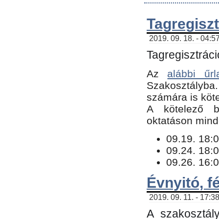
Tagregiszt
2019. 09. 18. - 04:5
Tagregisztráci
Az
alábbi űrl
Szakosztályba.
számára is köte
​A kötelező b
oktatáson minde
09.19. 18:0
09.24. 18:0
09.26. 16:0
Évnyitó, f
2019. 09. 11. - 17:3
A szakosztál