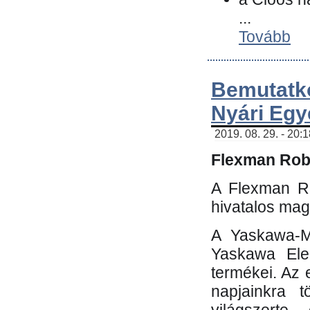
...
Tovább
Bemutatk
Nyári Egy
2019. 08. 29. - 20:
Flexman Robo
A Flexman Ro
hivatalos mag
A Yaskawa-Mo
Yaskawa Elec
termékei. Az e
napjainkra t