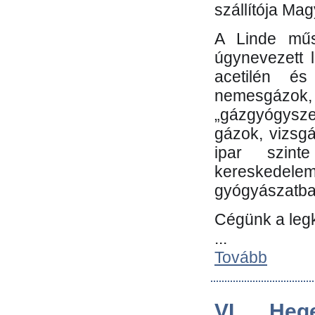
szállítója Ma
A Linde műs
úgynevezett 
acetilén és
nemesgáz
„gázgyógysze
gázok, vizsg
ipar szin
kereskedele
gyógyászatb
Cégünk a leg
...
Tovább
VI. Heg