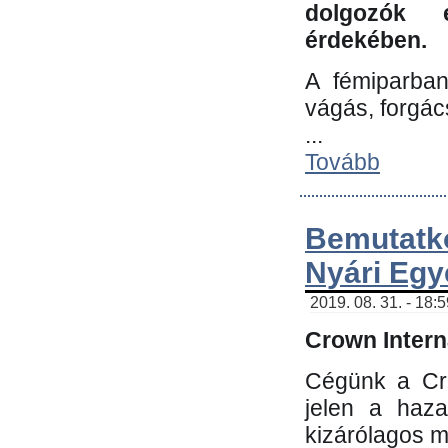
dolgozók 
érdekében.
A fémiparba
vágás, forgác
...
Tovább
Bemutatk
Nyári Egy
2019. 08. 31. - 18:
Crown Interna
Cégünk a Cro
jelen a haz
kizárólagos m