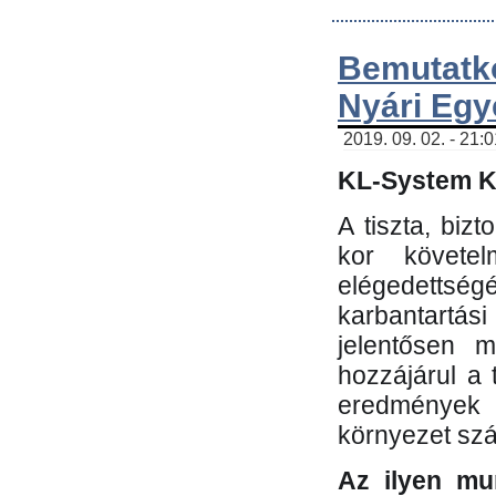
Bemutatk
Nyári Egy
2019. 09. 02. - 21:
KL-System Kf
A tiszta, bi
kor követe
elégedettség
karbantartás
jelentősen m
hozzájárul a
eredmények e
környezet sz
Az ilyen mu