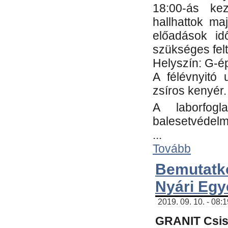
18:00-ás kez
hallhattok ma
előadások id
szükséges fel
Helyszín: G-ép
A félévnyitó 
zsíros kenyér.
A laborfogl
balesetvédelm
...
Tovább
Bemutatk
Nyári Egy
2019. 09. 10. - 08:
GRANIT Csis