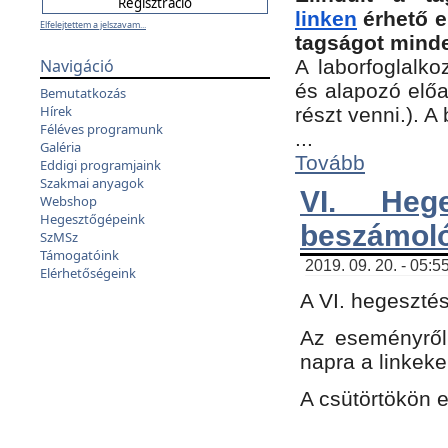
linken
érhető e
Elfelejtettem a jelszavam...
tagságot minde
Navigáció
A laborfoglalko
és alapozó előa
Bemutatkozás
Hírek
részt venni.). 
Féléves programunk
...
Galéria
Tovább
Eddigi programjaink
Szakmai anyagok
VI. Heg
Webshop
Hegesztőgépeink
beszámol
SzMSz
Támogatóink
2019. 09. 20. - 05:5
Elérhetőségeink
A VI. hegeszté
Az eseményről
napra a linkeke
A csütörtökön 