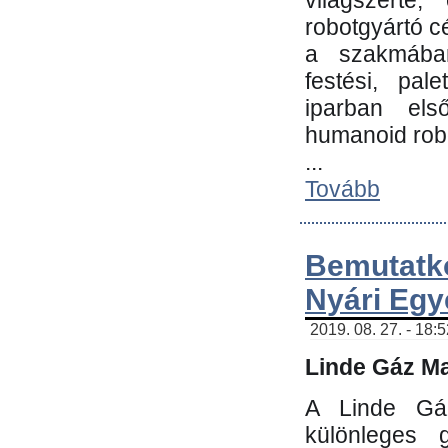
világszerte
robotgyártó c
a szakmában:
festési, pale
iparban els
humanoid robo
...
Tovább
Bemutatk
Nyári Egy
2019. 08. 27. - 18:
Linde Gáz Ma
A Linde Gáz
különleges 