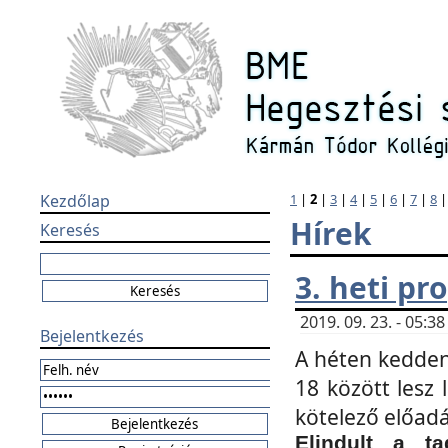
Kezdőlap
1
|
2
|
3
|
4
|
5
|
6
|
7
|
8
Hírek
Keresés
3. heti p
2019. 09. 23. - 05:
Bejelentkezés
A héten kedden
18 között lesz 
kötelező előad
Elindult a ta