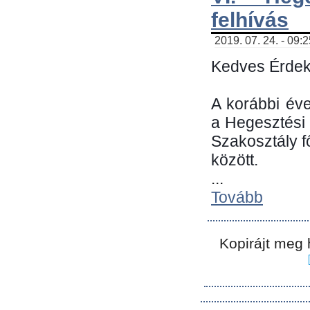
felhívás
2019. 07. 24. - 09:
Kedves Érdek
A korábbi év
a Hegesztési
Szakosztály 
között.
...
Tovább
Kopirájt meg 