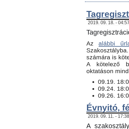
Tagregiszt
2019. 09. 18. - 04:5
Tagregisztráci
Az
alábbi űrl
Szakosztályba.
számára is köte
​A kötelező b
oktatáson minde
09.19. 18:0
09.24. 18:0
09.26. 16:0
Évnyitó, f
2019. 09. 11. - 17:3
A szakosztál