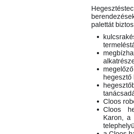
Hegesztés
berendezések 
palettát bizto
kulcsr
termelés
megbízh
alkatrésze
megelőző
hegesztő 
hegesztő
tanácsad
Cloos rob
Cloos he
Karon, a 
telephely
a Cloos h