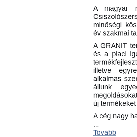
A magyar m
Csiszolósze
minőségi kös
év szakmai tap
A GRANIT ter
és a piaci i
termékfejles
illetve egy
alkalmas sze
állunk egye
megoldásokat
új termékeket 
A cég nagy ha
...
Tovább