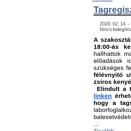
Tagregis
    2020. 02. 14. - 18:56 | SimonGergo | 

    Nincs kategória
A szakosztá
18:00-ás ke
hallhattok ma
előadások id
szükséges fe
félévnyitó u
zsíros kenyé
Elindult a 
linken
 érhet
hogy a tags
laborfogla
balesetvédel
...
Tovább