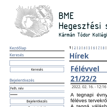
Kezdőlap
1
|
2
|
3
|
4
|
5
|
6
|
7
|
8
Hírek
Keresés
Félévvel
21/22/2
Bejelentkezés
2022. 02. 16. - 12:
A tegnapi évny
féléves tervekrő
A taggá válásho