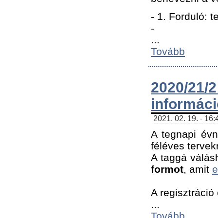
- 1. Forduló: 
-
...
Tovább
2020/21
informác
2021. 02. 19. - 16
A tegnapi évn
féléves tervek
A taggá válásh
formot
, amit
e
A regisztráció 
...
Tovább