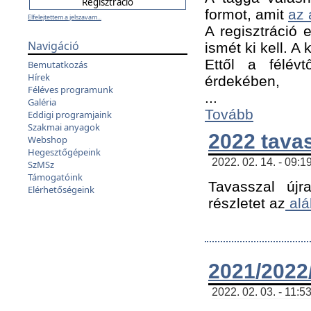
formot, amit
az 
Elfelejtettem a jelszavam...
A regisztráció e
Navigáció
ismét ki kell. A
Ettől a félév
Bemutatkozás
Hírek
érdekében,
Féléves programunk
...
Galéria
Tovább
Eddigi programjaink
Szakmai anyagok
2022 tava
Webshop
Hegesztőgépeink
2022. 02. 14. - 09:1
SzMSz
Támogatóink
Tavasszal újr
Elérhetőségeink
részletet az
alá
2021/2022/
2022. 02. 03. - 11:5