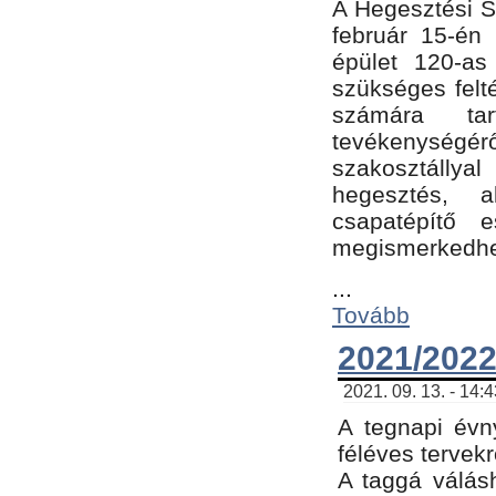
A Hegesztési Sz
február 15-én 
épület 120-a
szükséges felt
számára tar
tevékenységéről
szakosztálly
hegesztés, 
csapatépítő e
megismerkedhet
...
Tovább
2021/2022
2021. 09. 13. - 14:
A tegnapi évny
féléves tervekr
A taggá válásh