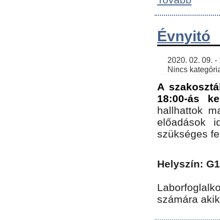
Évnyitó
    2020. 02. 09. - 19:30 | SimonGergo | 

    Nincs kategória
A szakosztá
18:00-ás ke
hallhattok ma
előadások id
szükséges fe
Helyszín: G
Laborfoglalk
számára akik