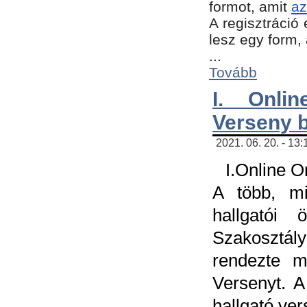
formot, amit
az
A regisztráció 
lesz egy form,
...
Tovább
I. Onli
Verseny 
2021. 06. 20. - 13
I.Online 
A több, mi
hallgatói
Szakosztál
rendezte m
Versenyt. A
hallgató ve