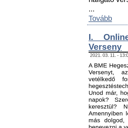
...
Tovább
I. Onli
Verseny
2021. 03. 11. - 13:
A BME Hegeszt
Versenyt, a
vetélkedő f
hegesztéstec
Unod már, hog
napok? Szer
keresztül? 
Amennyiben le
más dolgod,
benevezni a ve