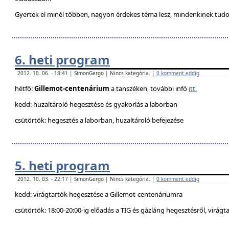
Gyertek el minél többen, nagyon érdekes téma lesz, mindenkinek tudo
6. heti program
2012. 10. 06. - 18:41 | SimonGergo | Nincs kategória. |
0 komment eddig
hétfő:
Gillemot-centenárium
a tanszéken, további infó
itt.
kedd: huzaltároló hegesztése és gyakorlás a laborban
csütörtök: hegesztés a laborban, huzaltároló befejezése
5. heti program
2012. 10. 03. - 22:17 | SimonGergo | Nincs kategória. |
0 komment eddig
kedd: virágtartók hegesztése a Gillemot-centenáriumra
csütörtök: 18:00-20:00-ig előadás a TIG és gázláng hegesztésről, virágt