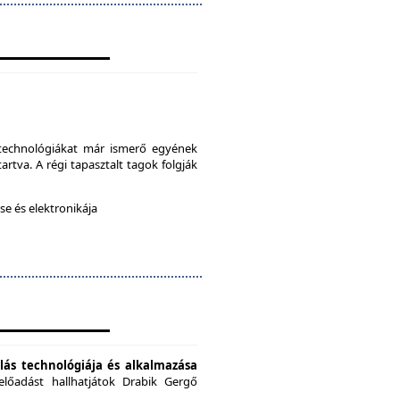
a technológiákat már ismerő egyének
artva. A régi tapasztalt tagok folgják
e és elektronikája
ás technológiája és alkalmazása
előadást hallhatjátok Drabik Gergő