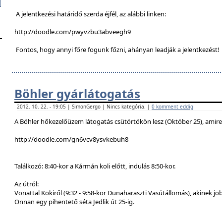
A jelentkezési határidő szerda éjfél, az alábbi linken:
http://doodle.com/pwyvzbu3abveegh9
Fontos, hogy annyi főre fogunk főzni, ahányan leadják a jelentkezést!
Böhler gyárlátogatás
2012. 10. 22. - 19:05 | SimonGergo | Nincs kategória. |
0 komment eddig
A Böhler hőkezelőüzem látogatás csütörtökön lesz (Október 25), amire a
http://doodle.com/gn6vcv8ysvkebuh8
Találkozó: 8:40-kor a Kármán koli előtt, indulás 8:50-kor.
Az útról:
Vonattal Kökiről (9:32 - 9:58-kor Dunaharaszti Vasútállomás), akinek job
Onnan egy pihentető séta Jedlik út 25-ig.