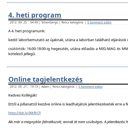
4. heti program
2012. 09. 25. - 04:49 | SimonGergo | Nincs kategória. |
0 komment eddig
A 4. heti programunk:
kedd: laborbemutató az újaknak, utána a laborban található eljárások 
csütörtök: 16:00-18:00-ig hegesztés, utána előadás a MIG-MAG és MM
kötelező jellegű.
Online tagjelentkezés
2012. 09. 21. - 19:19 | Adam | Nincs kategória. |
0 komment eddig
Kedves Kollégák!
Ettől a pillanattól kezdve online is leadhatjátok jelentkezésetek erre a f
http://bit.ly/RKfH7l
Aki már a megnyitón feliratkozott, annak itt nem szükséges. A jelentkezési 