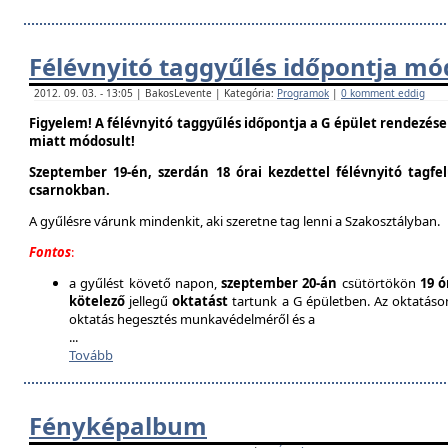
Félévnyitó taggyűlés időpontja mó
2012. 09. 03. - 13:05 | BakosLevente | Kategória:
Programok
|
0 komment eddig
Figyelem! A félévnyitó taggyűlés időpontja a G épület rendezés
miatt módosult!
Szeptember 19-én, szerdán 18 órai kezdettel félévnyitó tagfe
csarnokban.
A gyűlésre várunk mindenkit, aki szeretne tag lenni a Szakosztályban.
Fontos
:
a gyűlést követő napon,
szeptember 20-án
csütörtökön
19 ó
kötelező
jellegű
oktatást
tartunk a G épületben. Az oktatáson 
oktatás hegesztés munkavédelméről és a
...
Tovább
Fényképalbum