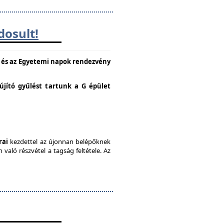
dosult!
e és az Egyetemi napok rendezvény
lújító gyűlést tartunk a G épület
rai
kezdettel az újonnan belépőknek
való részvétel a tagság feltétele. Az