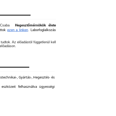
óti Csaba
Hegesztőmérnökök élete
attok
ezen a linken
. Laborfoglalkozás
tudtok. Az előadástól függetlenül kell
z előadáson.
echnikai-, Gyártás-, Hegesztés- és
 eszközeit felhasználva ügyességi