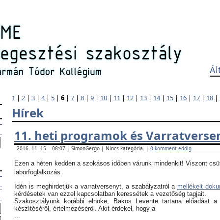
Ál
1
|
2
|
3
|
4
|
5
|
6
|
7
|
8
|
9
|
10
|
11
|
12
|
13
|
14
|
15
|
16
|
17
|
18
|
Hírek
11. heti programok és Varratverse
2016. 11. 15. - 08:07 | SimonGergo | Nincs kategória. |
0 komment eddig
Ezen a héten kedden a szokásos időben várunk mindenkit! Viszont csü
laborfoglalkozás
Idén is meghirdetjük a varratversenyt, a szabályzatról a
mellékelt dok
kérdésetek van ezzel kapcsolatban keressétek a vezetőség tagjait.
Szakosztályunk korábbi elnöke, Bakos Levente tartana előadást a
készítéséről, értelmezéséről. Akit érdekel, hogy a
...