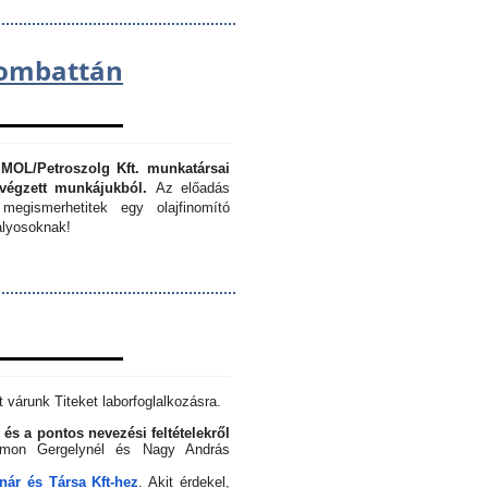
lombattán
 MOL/Petroszolg Kft. munkatársai
végzett munkájukból.
Az előadás
megismerhetitek egy olajfinomító
lyosoknak!
 várunk Titeket laborfoglalkozásra.
 és a pontos nevezési feltételekről
Simon Gergelynél és Nagy András
ár és Társa Kft-hez
. Akit érdekel,