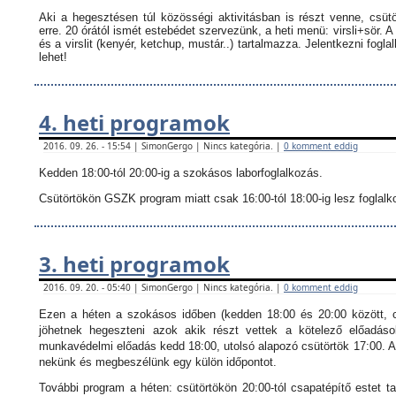
Aki a hegesztésen túl közösségi aktivitásban is részt venne, csüt
erre. 20 órától ismét estebédet szervezünk, a heti menü: virsli+sör. A
és a virslit (kenyér, ketchup, mustár..) tartalmazza.
Jelentkezni fogla
lehet!
4. heti programok
2016. 09. 26. - 15:54 | SimonGergo | Nincs kategória. |
0 komment eddig
Kedden 18:00-tól 20:00-ig a szokásos laborfoglalkozás.
Csütörtökön GSZK program miatt csak 16:00-tól 18:00-ig lesz foglalkoz
3. heti programok
2016. 09. 20. - 05:40 | SimonGergo | Nincs kategória. |
0 komment eddig
Ezen a héten a szokásos időben (kedden 18:00 és 20:00 között, c
jöhetnek hegeszteni azok akik részt vettek a kötelező előadáso
munkavédelmi előadás kedd 18:00, utolsó alapozó csütörtök 17:00. Ak
nekünk és megbeszélünk egy külön időpontot.
További program a héten: csütörtökön 20:00-tól csapatépítő estet ta