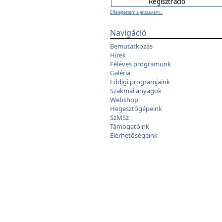
Elfelejtettem a jelszavam...
Navigáció
Bemutatkozás
Hírek
Féléves programunk
Galéria
Eddigi programjaink
Szakmai anyagok
Webshop
Hegesztőgépeink
SzMSz
Támogatóink
Elérhetőségeink