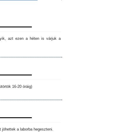
ik, azt ezen a héten is várjuk a
törtök 16-20 óráig)
 jöhettek a laborba hegeszteni.