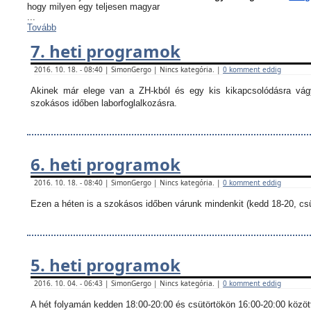
hogy milyen egy teljesen magyar
...
Tovább
7. heti programok
2016. 10. 18. - 08:40 | SimonGergo | Nincs kategória. |
0 komment eddig
Akinek már elege van a ZH-kból és egy kis kikapcsolódásra vágy
szokásos időben laborfoglalkozásra.
6. heti programok
2016. 10. 18. - 08:40 | SimonGergo | Nincs kategória. |
0 komment eddig
Ezen a héten is a szokásos időben várunk mindenkit (kedd 18-20, csü
5. heti programok
2016. 10. 04. - 06:43 | SimonGergo | Nincs kategória. |
0 komment eddig
A hét folyamán kedden 18:00-20:00 és csütörtökön 16:00-20:00 között