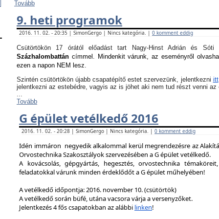
Tovább
9. heti programok
2016. 11. 02. - 20:35 | SimonGergo | Nincs kategória. |
0 komment eddig
Csütörtökön 17 órától előadást tart Nagy-Hinst Adrián és S
Százhalombattán
címmel. Mindenkit várunk, az eseményről olvash
ezen a napon NEM lesz.
Szintén csütörtökön újabb csapatépítő estet szervezünk, jelentkezni
itt
jelentkezni az estebédre, vagyis az is jöhet aki nem tud részt venni a
...
Tovább
G épület vetélkedő 2016
2016. 11. 02. - 20:28 | SimonGergo | Nincs kategória. |
0 komment eddig
Idén immáron negyedik alkalommal kerül megrendezésre az Alakítást
Orvostechnika Szakosztályok szervezésében a G épület vetélkedő.
A kovácsolás, gépgyártás, hegesztés, orvostechnika témaköreit,
feladatokkal várunk minden érdeklődőt a G épület műhelyében!
A vetélkedő időpontja: 2016. november 10. (csütörtök)
A vetélkedő során büfé, utána vacsora várja a versenyzőket.
Jelentkezés 4 fős csapatokban az alábbi
linken
!