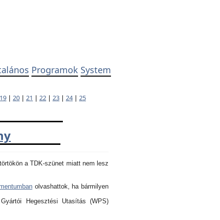
talános
Programok
System
19
|
20
|
21
|
22
|
23
|
24
|
25
ny
törtökön a TDK-szünet miatt nem lesz
umentumban
olvashattok, ha bármilyen
 Gyártói Hegesztési Utasítás (WPS)