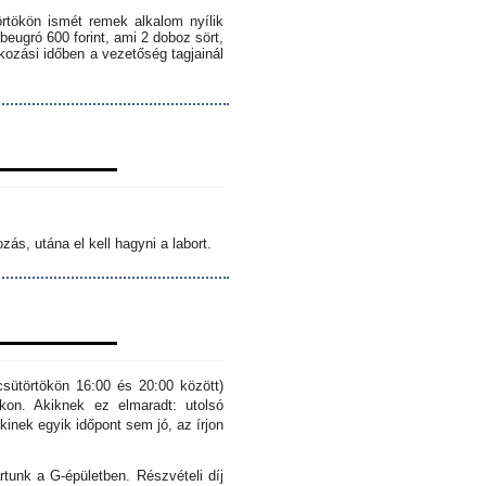
örtökön ismét remek alkalom nyílik
 beugró 600 forint, ami 2 doboz sört,
lkozási időben a vezetőség tagjainál
ás, utána el kell hagyni a labort.
sütörtökön 16:00 és 20:00 között)
kon. Akiknek ez elmaradt: utolsó
inek egyik időpont sem jó, az írjon
rtunk a G-épületben. Részvételi díj