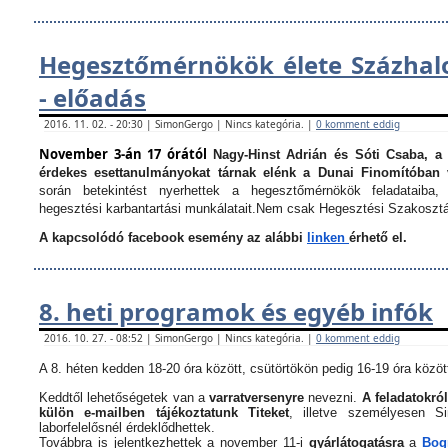
Hegesztőmérnökök élete Százha
- előadás
2016. 11. 02. - 20:30 | SimonGergo | Nincs kategória. |
0 komment eddig
November 3-án 17 órától
Nagy-Hinst Adrián és Sóti Csaba, a
érdekes esettanulmányokat tárnak elénk a Dunai Finomítóban 
során betekintést nyerhettek a hegesztőmérnökök feladataiba, 
hegesztési karbantartási munkálatait.
Nem csak Hegesztési Szakosztá
A kapcsolódó facebook esemény az alábbi
linken
érhető el.
8. heti programok és egyéb infók
2016. 10. 27. - 08:52 | SimonGergo | Nincs kategória. |
0 komment eddig
A 8. héten kedden 18-20 óra között, csütörtökön pedig 16-19 óra között
Keddtől lehetőségetek van a
varratversenyre
nevezni.
A feladatokról
külön e-mailben tájékoztatunk Titeket
, illetve személyesen 
laborfelelősnél érdeklődhettek.
Továbbra is jelentkezhettek a november 11-i
gyárlátogatásra
a
Bogn