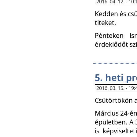
2016. 04. 12. - 1
Kedden és csü
titeket.
Pénteken is
érdeklődőt sz
5. heti 
2016. 03. 15. - 1
Csütörtökön a
Március 24-én
épületben. A 
is képviselte