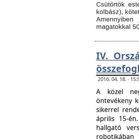
Csütörtök est
kolbász), köte
Amennyiben 
magatokkal 50
IV. Orsz
összefog
2016. 04. 18. - 1
A közel neg
öntevékeny k
sikerrel ren
április 15-é
hallgató ver
robotikába