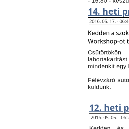
- 15:30 - kész
14. heti
2016. 05. 17. - 06
Kedden a szoká
Workshop-ot t
Csütörtökön
labortakarítást
mindenkit egy 
Félévzáró sütö
küldünk.
12. heti
2016. 05. 05. - 0
Kedden és c