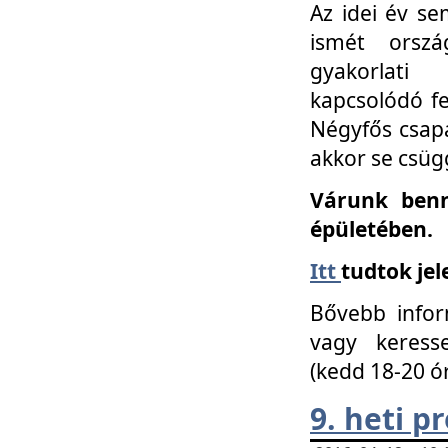
Az idei év se
ismét orszá
gyakorlati
kapcsolódó f
Négyfős csap
akkor se csüg
Várunk benn
épületében.
Itt
tudtok jel
Bővebb infor
vagy keress
(kedd 18-20 ó
9. heti 