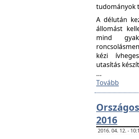
tudományok t
A délután ke
állomást kell
mind gyako
roncsolásmen
kézi ívheges
utasítás készít
...
Tovább
Országo
2016
2016. 04. 12. - 1