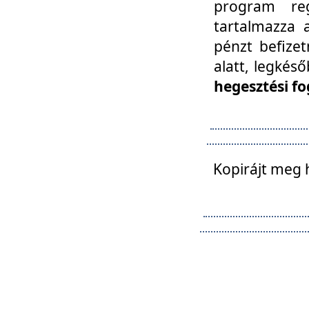
program reg
tartalmazza a
pénzt befizet
alatt, legkés
hegesztési fo
Kopirájt meg 