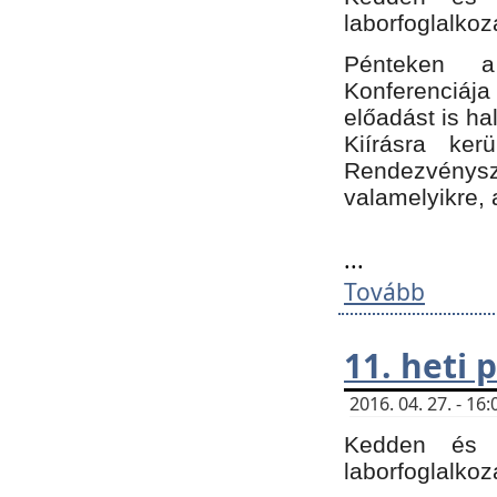
laborfoglalkoz
Pénteken 
Konferenciá
előadást is h
Kiírásra ke
Rendezvénysze
valamelyikre, 
...
Tovább
11. heti
2016. 04. 27. - 1
Kedden és c
laborfoglalkoz