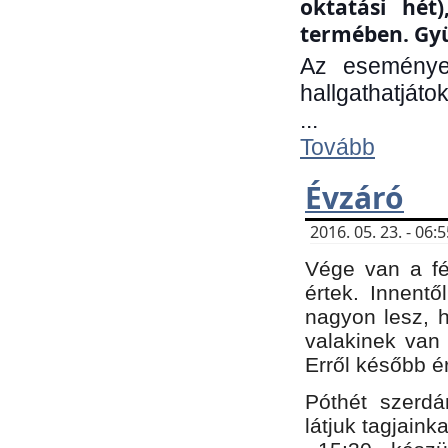
oktatási hét
termében. Gyü
Az eseménye
hallgathatjáto
...
Tovább
Évzáró
2016. 05. 23. - 06
Vége van a fé
értek. Innent
nagyon lesz, 
valakinek van
Erről később é
Póthét szerdá
látjuk tagjaink