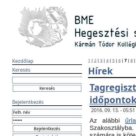
Kezdőlap
1
|
2
|
3
|
4
|
5
|
6
|
7
|
8
Hírek
Keresés
Tagregi
időponto
Bejelentkezés
2016. 09. 13. - 05:
Az alábbi
űr
Szakosztályba.
számára is köte