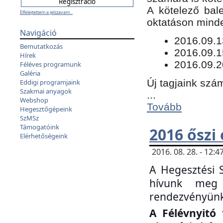
​A kötelező bal
Elfelejtettem a jelszavam...
oktatáson minde
Navigáció
​2016.09.
Bemutatkozás
2016.09.1
Hírek
2016.09.2
Féléves programunk
Galéria
Új tagjaink szám
Eddigi programjaink
Szakmai anyagok
...
Webshop
Tovább
Hegesztőgépeink
SzMSz
Támogatóink
2016 őszi
Elérhetőségeink
2016. 08. 28. - 12
A Hegesztési 
hívunk meg 
rendezvényünk
A Félévnyitó 