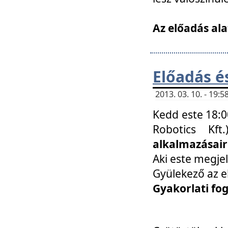
Az előadás ala
Előadás é
2013. 03. 10. - 19
Kedd este 18:0
Robotics Kf
alkalmazásairó
Aki este megjel
Gyülekező az e
Gyakorlati fo