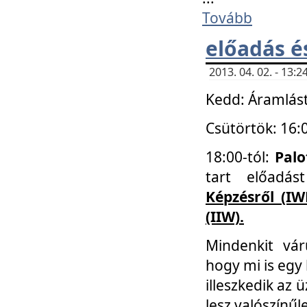
Tovább
előadás é
2013. 04. 02. - 13
Kedd: Áramlást
Csütörtök: 16:
18:00-tól:
Palo
tart előadá
Képzésről (IW
(IIW).
Mindenkit vá
hogy mi is egy
illeszkedik az
lesz valószínűl