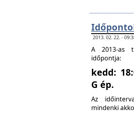
Időponto
2013. 02. 22. - 09
A 2013-as ta
időpontja:
kedd: 18:
G ép.
Az időinter
mindenki akko