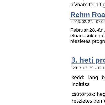
hívnám fel a f
Rehm Roa
2013. 02. 27. - 07:0
Február 28.-án
előadásokat tar
részletes prog
3. heti p
2013. 02. 25. - 19
kedd: láng b
indítása
csütörtök: he
részletes bemu