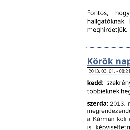
Fontos, hogy
hallgatóknak
meghirdetjük.
Körök nap
2013. 03. 01. - 08
kedd
: szekrén
többieknek he
szerda:
2013. 
megrendezendő 
a Kármán koli 
is képviselte