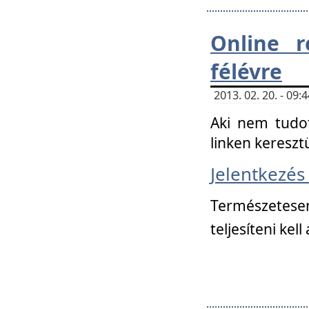
Online r
félévre
2013. 02. 20. - 09
Aki nem tudot
linken kereszt
Jelentkezé
Természetese
teljesíteni kell