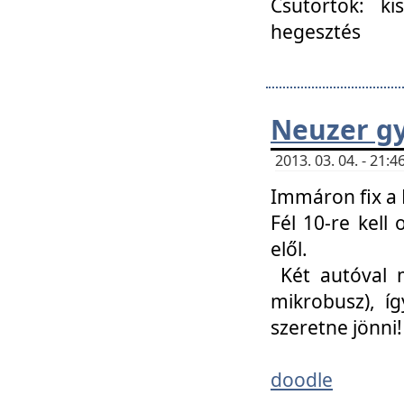
Csütörtök: ki
hegesztés
Neuzer gy
2013. 03. 04. - 21
Immáron fix a 
Fél 10-re kell
elől.
Két autóval 
mikrobusz), í
szeretne jönni!
doodle