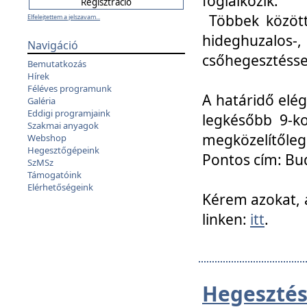
foglalkozik.
Többek között
Elfelejtettem a jelszavam...
hideghuzalo
Navigáció
csőhegesztéssel
Bemutatkozás
Hírek
Féléves programunk
A határidő elég
Galéria
Eddigi programjaink
legkésőbb 9-ko
Szakmai anyagok
megközelítőleg
Webshop
Hegesztőgépeink
Pontos cím: Bud
SzMSz
Támogatóink
Elérhetőségeink
Kérem azokat, a
linken:
itt
.
Hegesztés