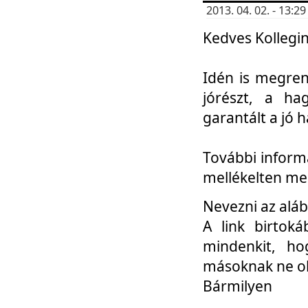
2013. 04. 02. - 13:
Kedves Kollegin
Idén is megren
jórészt, a ha
garantált a jó 
További informá
mellékelten me
Nevezni az aláb
A link birtoká
mindenkit, h
másoknak ne ok
Bármilyen
...