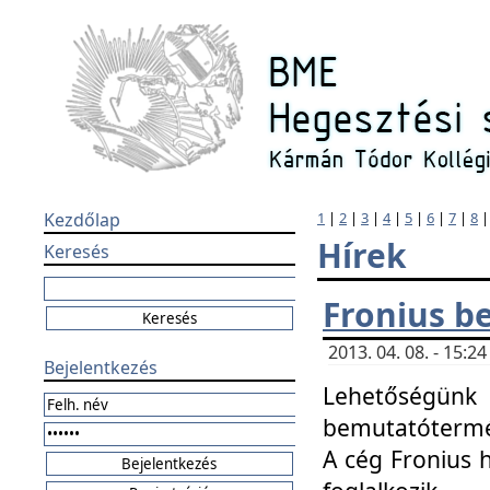
Kezdőlap
1
|
2
|
3
|
4
|
5
|
6
|
7
|
8
Hírek
Keresés
Fronius b
2013. 04. 08. - 15:
Bejelentkezés
Lehetőségünk 
bemutatótermét
A cég Fronius 