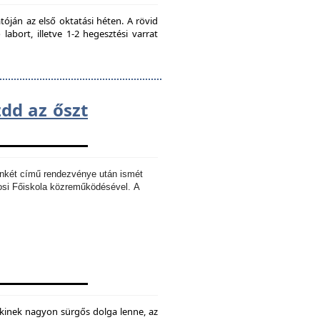
ján az első oktatási héten. A rövid
bort, illetve 1-2 hegesztési varrat
zdd az őszt
Ankét című rendezvénye után ismét
osi Főiskola közreműködésével.
A
kinek nagyon sürgős dolga lenne, az