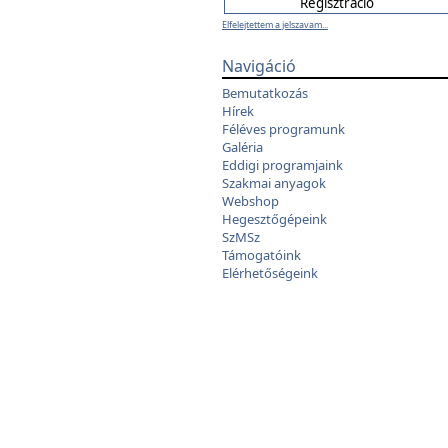
Elfelejtettem a jelszavam...
Navigáció
Bemutatkozás
Hírek
Féléves programunk
Galéria
Eddigi programjaink
Szakmai anyagok
Webshop
Hegesztőgépeink
SzMSz
Támogatóink
Elérhetőségeink