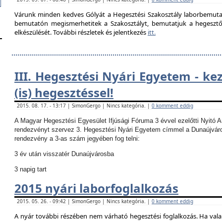
Várunk minden kedves Gólyát a Hegesztési Szakosztály laborbemutató
bemutatón megismerhetitek a Szakosztályt, bemutatjuk a hegesztő la
elkészülését. További részletek és jelentkezés
itt.
III. Hegesztési Nyári Egyetem - ke
(is) hegesztéssel!
2015. 08. 17. - 13:17 | SimonGergo | Nincs kategória. |
0 komment eddig
A Magyar Hegesztési Egyesület Ifjúsági Fóruma 3 évvel ezelőtti Nyitó 
rendezvényt szervez 3. Hegesztési Nyári Egyetem címmel a Dunaújvár
rendezvény a 3-as szám jegyében fog telni:
3 év után visszatér Dunaújvárosba
3 napig tart
2015 nyári laborfoglalkozás
2015. 05. 26. - 09:42 | SimonGergo | Nincs kategória. |
0 komment eddig
A nyár további részében nem várható hegesztési foglalkozás.
Ha vala