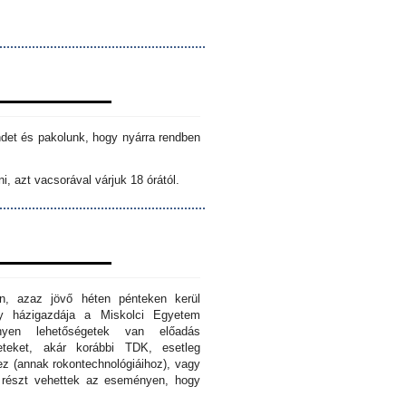
ndet és pakolunk, hogy nyárra rendben
i, azt vacsorával várjuk 18 órától.
n, azaz jövő héten pénteken kerül
ny házigazdája a Miskolci Egyetem
nyen lehetőségetek van előadás
eteket, akár korábbi TDK, esetleg
z (annak rokontechnológiáihoz), vagy
s részt vehettek az eseményen, hogy