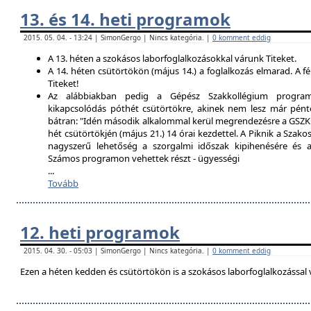
13. és 14. heti programok
2015. 05. 04. - 13:24 | SimonGergo | Nincs kategória. |
0 komment eddig
A 13. héten a szokásos laborfoglalkozásokkal várunk Titeket.
A 14. héten csütörtökön (május 14.) a foglalkozás elmarad. A f
Titeket!
Az alábbiakban pedig a Gépész Szakkollégium programfe
kikapcsolódás póthét csütörtökre, akinek nem lesz már pént
bátran: "Idén második alkalommal kerül megrendezésre a GSZK 
hét csütörtökjén (május 21.) 14 órai kezdettel. A Piknik a Szako
nagyszerű lehetőség a szorgalmi időszak kipihenésére és a 
Számos programon vehettek részt - ügyességi
...
Tovább
12. heti programok
2015. 04. 30. - 05:03 | SimonGergo | Nincs kategória. |
0 komment eddig
Ezen a héten kedden és csütörtökön is a szokásos laborfoglalkozással 