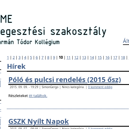
Ál
1
|
2
|
3
|
4
|
5
|
6
|
7
|
8
|
9
|
10
|
11
|
12
|
13
|
14
|
15
|
16
|
17
|
18
|
Hírek
Póló és pulcsi rendelés (2015 ősz)
2015. 09. 09. - 19:29 | SimonGergo | Nincs kategória. |
0 komment eddig
Részleteket
itt találtok.
GSZK Nyílt Napok
2015. 09. 07. - 08:46 | SimonGergo | Nincs kategória. |
0 komment eddig