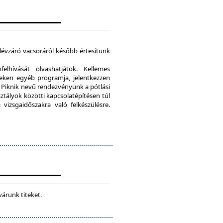
élévzáró vacsoráról később értesítünk
lhívását olvashatjátok. Kellemes
eken egyéb programja, jelentkezzen
Piknik nevű rendezvényünk a pótlási
sztályok közötti kapcsolatépítésen túl
vizsgaidőszakra való felkészülésre.
várunk titeket.