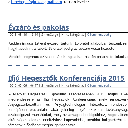
a
bmeheginfo(kukac)gmail.com
-ra írjon levelet!
Évzáró és pakolás
2015. 05. 16. - 13:16 | SimonGergo | Nincs kategória. |
0 komment eddig
Kedden (május 19.-én) évzárót tartunk. 16 órától a laborban teszünk re
hagyhassuk itt a labort, 18 órától pedig az évzáró veszi kezdetét.
Mindkét programra szívesen látjuk tagjainkat, aki jön pakolni és takarítan
Ifjú Hegesztők Konferenciája 2015
2015. 05. 06. - 06:47 | SimonGergo | Nincs kategória. |
0 komment eddig
A Magyar Hegesztési Egyesület szervezésében 2015. május 15-é
megrendezésre az Ifjú Hegesztők Konferenciája, mely rendezvé
Anyagszerkezettani és Anyagtechnológiai Intézete.
E rendezvé
formájában prezentálni akár jelenleg folyó szakmai tevékenység
szakdolgozat munkátokat, mely az anyagtechnológiákhoz, hegesztéshe
akár véges elemes analízishez kapcsolódik; továbbá hallgatóként i
társaitok előadásait meghallgathassátok.