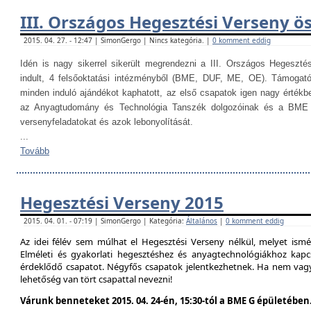
III. Országos Hegesztési Verseny ö
2015. 04. 27. - 12:47 | SimonGergo | Nincs kategória. |
0 komment eddig
Idén is nagy sikerrel sikerült megrendezni a III. Országos Hegesztés
indult, 4 felsőoktatási intézményből (BME, DUF, ME, OE). Támogat
minden induló ajándékot kaphatott, az első csapatok igen nagy értékb
az Anyagtudomány és Technológia Tanszék dolgozóinak és a BME H
versenyfeladatokat és azok lebonyolítását.
...
Tovább
Hegesztési Verseny 2015
2015. 04. 01. - 07:19 | SimonGergo | Kategória:
Általános
|
0 komment eddig
Az idei félév sem múlhat el Hegesztési Verseny nélkül, melyet is
Elméleti és gyakorlati hegesztéshez és anyagtechnológiákhoz kap
érdeklődő csapatot. Négyfős csapatok jelentkezhetnek. Ha nem vag
lehetőség van tört csapattal nevezni!
Várunk benneteket 2015. 04. 24-én, 15:30-tól a BME G épületében