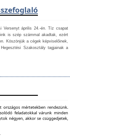
sszefoglaló
i Versenyt április 24.-én. Tíz csapat
óink is szép számmal akadtak, ezért
en. Köszönjük a cégek képviselőinek,
egesztési Szakosztály tagjainak a
mét országos mértetekben rendezünk.
csolódó feladatokkal várunk minden
ytok négyen, akkor se csüggedjetek,
.