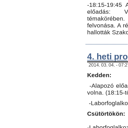
-18:15-19:45
előadás: Vo
témakörében.
felvonása. A 
hallották Szako
4. heti p
2014. 03. 04. - 07:
Kedden:
-Alapozó előa
volna. (18:15-
-Laborfoglalk
Csütörtökön:
-Laborfoglalko