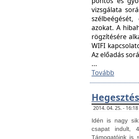
pontos és gyor
vizsgálata so
szélbeégését, 
azokat. A hibah
rögzítésére alk
WIFI kapcsolat
Az előadás sor
...
Tovább
Hegesztés
2014. 04. 25. - 16:
Idén is nagy sik
csapat indult, 
Támogatóink is 