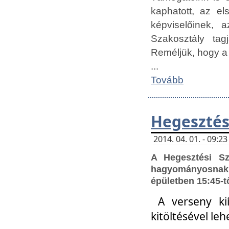
kaphatott, az e
képviselőinek,
Szakosztály tag
Reméljük, hogy a
...
Tovább
Hegesztés
2014. 04. 01. - 09:
A Hegesztési S
hagyományosnak 
épületben 15:45-t
A verseny ki
kitöltésével leh