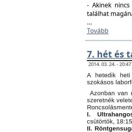
- Akinek nincs
találhat magán
...
Tovább
7. hét és 
2014. 03. 24. - 20:
A hetedik heti
szokásos labor
Azonban van n
szeretnék velet
Roncsolásmente
I. Ultrahang
csütörtök, 18:15
II. Röntgensug