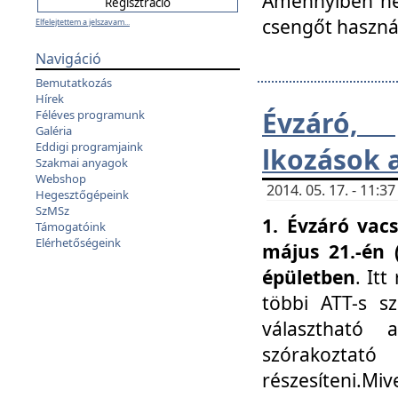
Amennyiben nem
csengőt haszná
Elfelejtettem a jelszavam...
Navigáció
Bemutatkozás
Hírek
Évzáró, 
Féléves programunk
Galéria
Eddigi programjaink
lkozások 
Szakmai anyagok
Webshop
2014. 05. 17. - 11:
Hegesztőgépeink
SzMSz
1. Évzáró vac
Támogatóink
Elérhetőségeink
május 21.-én 
épületben
. It
többi ATT-s sz
választható 
szórakoztató
részesíteni.Miv