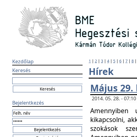
Kezdőlap
1
|
2
|
3
|
4
|
5
|
6
|
7
|
8
Hírek
Keresés
Május 29.
2014. 05. 28. - 07:
Bejelentkezés
Amennyiben u
kikapcsolni, ak
szokások sze