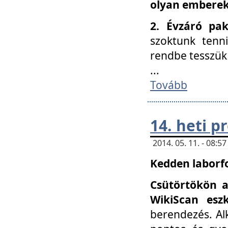
olyan embereke
2. Évzáró pa
szoktunk tenn
rendbe tesszü
...
Tovább
14. heti 
2014. 05. 11. - 08:
Kedden laborfo
Csütörtökön a
WikiScan eszk
berendezés. Al