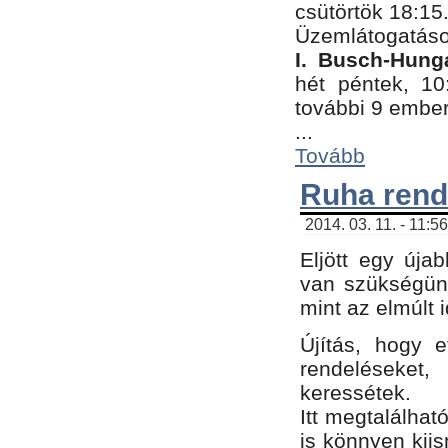
csütörtök 18:15
Üzemlátogatáso
I. Busch-Hung
hét péntek, 10
további 9 embe
...
Tovább
Ruha rend
2014. 03. 11. - 11:5
Eljött egy úja
van szükségünk
mint az elmúlt
Újítás, hogy e
rendelések
keressétek.
Itt megtalálhat
is könnyen kii