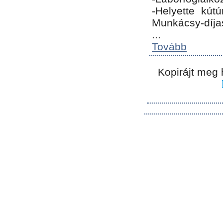
-Helyette kút
Munkácsy-díja
...
Tovább
Kopirájt meg 