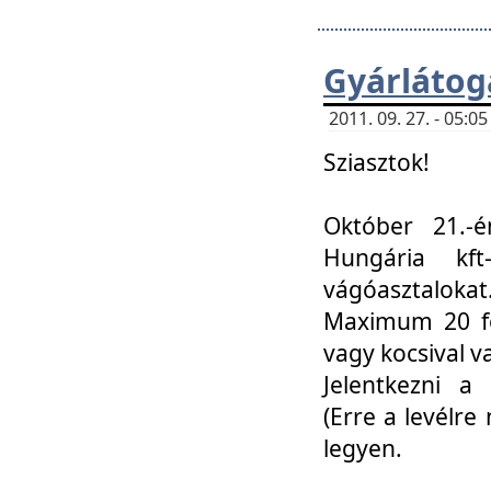
Gyárlátoga
2011. 09. 27. - 05:
Sziasztok!
Október 21.-é
Hungária kf
vágóasztalokat
Maximum 20 fő
vagy kocsival 
Jelentkezni a 
(Erre a levélre 
legyen.