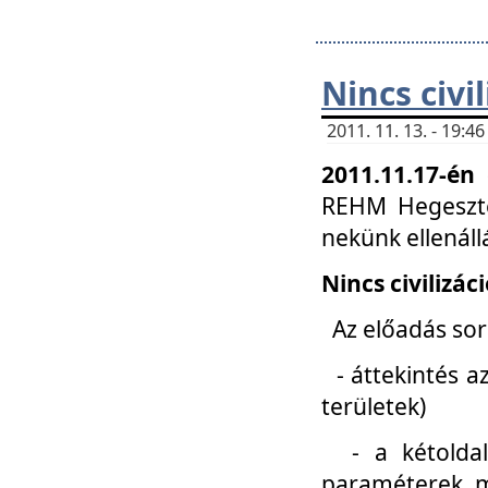
Nincs civi
2011. 11. 13. - 19:
2011.11.17-én
REHM Hegeszté
nekünk ellenál
Nincs civilizác
Az előadás sorá
- áttekintés az
területek)
- a kétoldali 
paraméterek, m