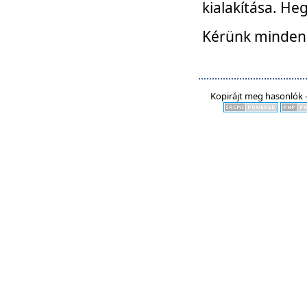
kialakítása. He
Kérünk mindenki
Kopirájt meg hasonlók -