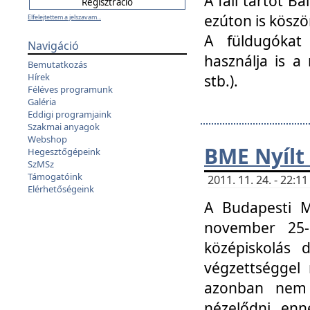
A fali tartót B
ezúton is köszö
Elfelejtettem a jelszavam...
A füldugókat
Navigáció
használja is a 
Bemutatkozás
Hírek
stb.).
Féléves programunk
Galéria
Eddigi programjaink
Szakmai anyagok
Webshop
BME Nyílt
Hegesztőgépeink
SzMSz
Támogatóink
2011. 11. 24. - 22:
Elérhetőségeink
A Budapesti 
november 25-
középiskolás d
végzettséggel
azonban nem 
nézelődni, enn