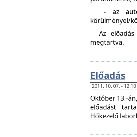
- az autóipa
körülményei/k
Az előadás
megtartva.
Előadás
2011. 10. 07. - 12:
Október 13.-án,
előadást tar
Hőkezelő labor