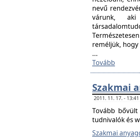
nevű rendezvén
várunk, aki
társadalomtud
Természetesen
reméljük, hogy
...
Tovább
Szakmai 
2011. 11. 17. - 13:
Tovább bővült 
tudnivalók és 
Szakmai anyag