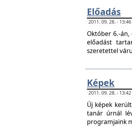
Előadás
2011. 09. 28. - 13:
Október 6.-án,
előadást tart
szeretettel vá
Képek
2011. 09. 28. - 13:
Új képek kerülte
tanár úrnál lé
programjaink m