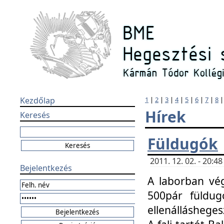
Kezdőlap
1
|
2
|
3
|
4
|
5
|
6
|
7
|
8
Hírek
Keresés
Füldugók
2011. 12. 02. - 20:
Bejelentkezés
A laborban vég
500pár füldugó
ellenállásheges