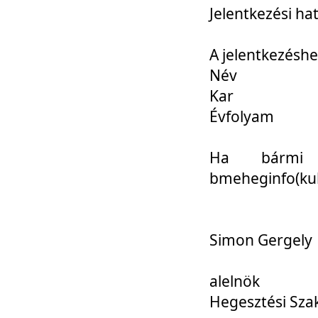
Jelentkezési ha
A jelentkezéshe
Név
Kar
Évfolyam
Ha bármi 
bmeheginfo(kuk
Simon Gergely
alelnök
Hegesztési Sza