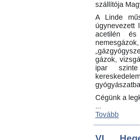
szállítója Ma
A Linde műs
úgynevezett 
acetilén és
nemesgáz
„gázgyógysze
gázok, vizsg
ipar szin
kereskedele
gyógyászatb
Cégünk a leg
...
Tovább
VI. Heg