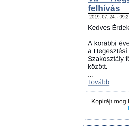
felhívás
2019. 07. 24. - 09:
Kedves Érdek
A korábbi év
a Hegesztési
Szakosztály 
között.
...
Tovább
Kopirájt meg 