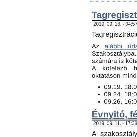
Tagregiszt
2019. 09. 18. - 04:5
Tagregisztráci
Az
alábbi űrl
Szakosztályba.
számára is köte
​A kötelező b
oktatáson minde
09.19. 18:0
09.24. 18:0
09.26. 16:0
Évnyitó, f
2019. 09. 11. - 17:3
A szakosztál