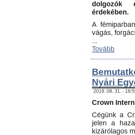
dolgozók 
érdekében.
A fémiparba
vágás, forgác
...
Tovább
Bemutatk
Nyári Egy
2019. 08. 31. - 18:
Crown Interna
Cégünk a Cro
jelen a haz
kizárólagos m