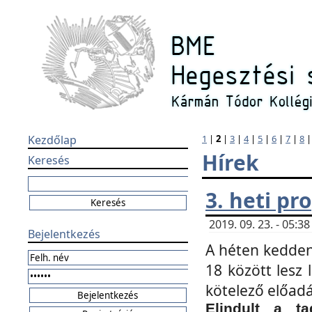
Kezdőlap
1
|
2
|
3
|
4
|
5
|
6
|
7
|
8
Hírek
Keresés
3. heti p
2019. 09. 23. - 05:
Bejelentkezés
A héten kedden
18 között lesz 
kötelező előad
Elindult a ta