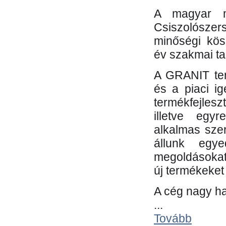
A magyar m
Csiszolósze
minőségi kös
év szakmai tap
A GRANIT ter
és a piaci i
termékfejles
illetve egy
alkalmas sze
állunk egye
megoldásokat
új termékeket 
A cég nagy ha
...
Tovább