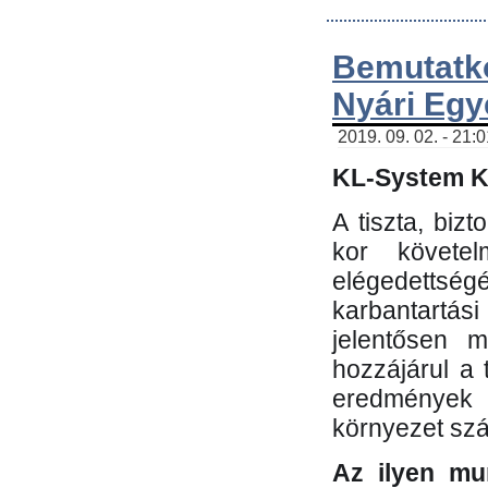
Bemutatk
Nyári Egy
2019. 09. 02. - 21:
KL-System Kf
A tiszta, bi
kor követe
elégedettség
karbantartás
jelentősen m
hozzájárul a
eredmények e
környezet sz
Az ilyen mu