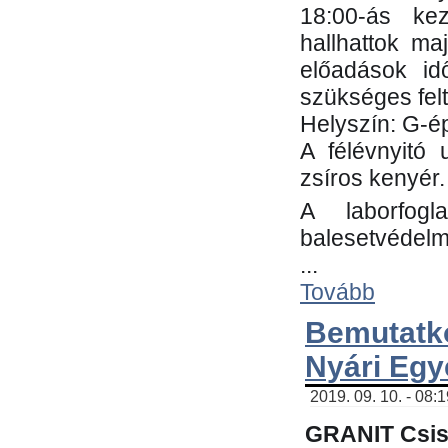
18:00-ás kez
hallhattok ma
előadások id
szükséges fel
Helyszín: G-ép
A félévnyitó 
zsíros kenyér.
A laborfogl
balesetvédelm
...
Tovább
Bemutatk
Nyári Egy
2019. 09. 10. - 08:
GRANIT Csis