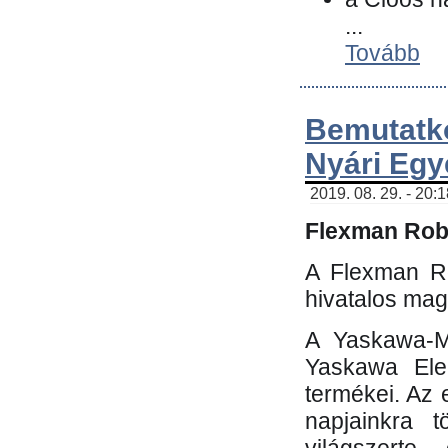
...
Tovább
Bemutatk
Nyári Egy
2019. 08. 29. - 20:
Flexman Robo
A Flexman Ro
hivatalos mag
A Yaskawa-Mo
Yaskawa Elec
termékei. Az e
napjainkra t