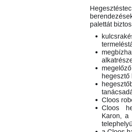
Hegesztés
berendezések 
palettát bizto
kulcsr
termelés
megbízh
alkatrésze
megelőző
hegesztő 
hegesztő
tanácsad
Cloos rob
Cloos he
Karon, a 
telephely
a Cloos h