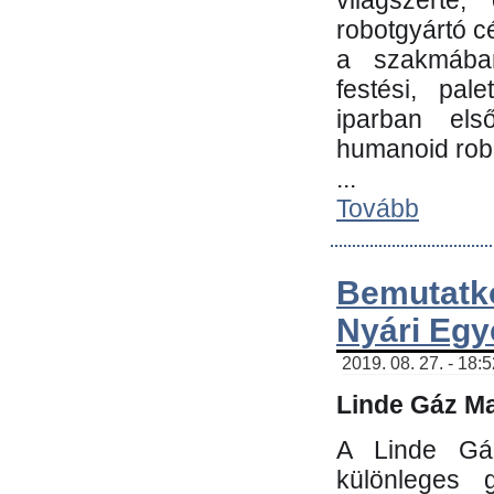
világszerte
robotgyártó c
a szakmában:
festési, pale
iparban els
humanoid robo
...
Tovább
Bemutatk
Nyári Egy
2019. 08. 27. - 18:
Linde Gáz Ma
A Linde Gáz
különleges 