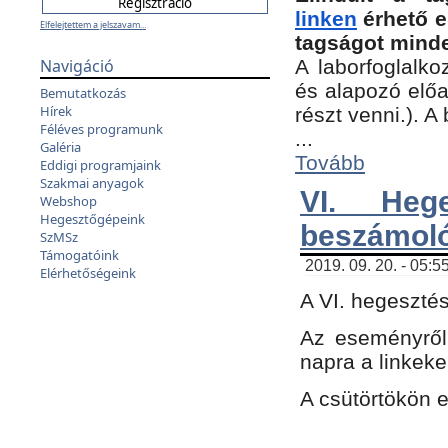
linken
érhető e
Elfelejtettem a jelszavam...
tagságot minde
Navigáció
A laborfoglalko
és alapozó előa
Bemutatkozás
Hírek
részt venni.). 
Féléves programunk
...
Galéria
Tovább
Eddigi programjaink
Szakmai anyagok
VI. Heg
Webshop
Hegesztőgépeink
beszámol
SzMSz
Támogatóink
2019. 09. 20. - 05:5
Elérhetőségeink
A VI. hegeszté
Az eseményről
napra a linkeke
A csütörtökön 