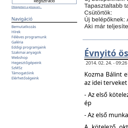
Tapasztaltabb t
Elfelejtettem a jelszavam...
Csütörtök:
Navigáció
Új belépőknek: 
Aki már teljesít
Bemutatkozás
Hírek
Féléves programunk
Galéria
Eddigi programjaink
Évnyitó ö
Szakmai anyagok
Webshop
2014. 02. 24. - 09:
Hegesztőgépeink
SzMSz
Kozma Bálint el
Támogatóink
Elérhetőségeink
az idei terveket
- Az első kötele
ép
- Az első munka
A kötelező ok