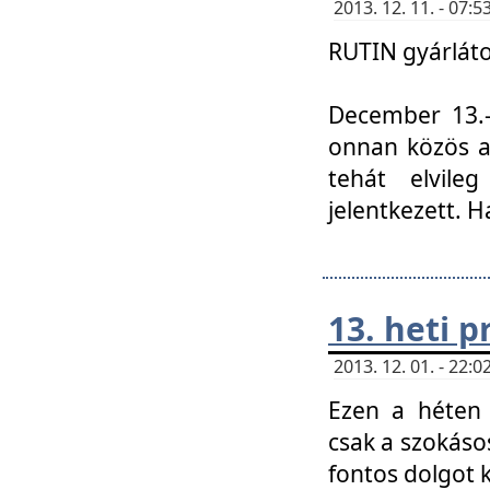
2013. 12. 11. - 07
RUTIN gyárláto
December 13.-á
onnan közös a
tehát elvile
jelentkezett. H
13. heti 
2013. 12. 01. - 22
Ezen a héten
csak a szokáso
fontos dolgot 