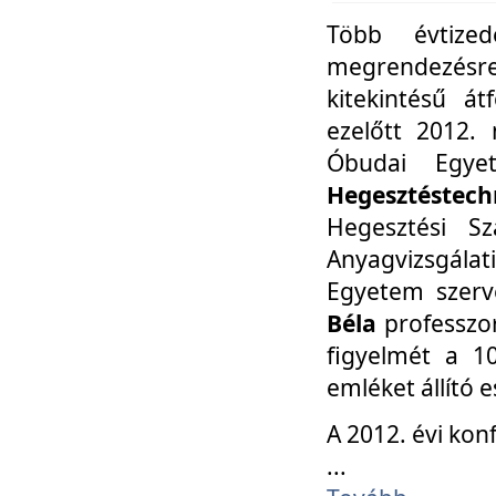
Több évtize
megrendezésr
kitekintésű á
ezelőtt 2012.
Óbudai Egy
Hegesztéstechn
Hegesztési Sz
Anyagvizsgála
Egyetem szerv
Béla
professzor
figyelmét a 10
emléket állító
A 2012. évi ko
...