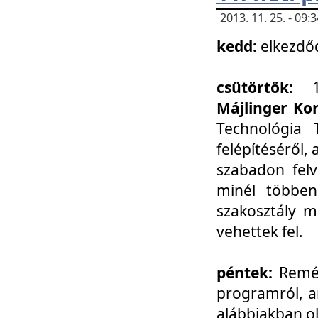
2013. 11. 25. - 09
kedd:
elkezdő
csütörtök:
Májlinger Ko
Technológia 
felépítéséről,
szabadon felv
minél többen
szakosztály m
vehettek fel.
péntek:
Remél
programról, a
alábbiakban ol