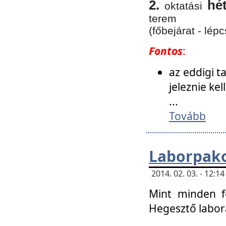
2.
hé
oktatási
terem
(főbejárat - lépc
Fontos
:
az eddigi 
jeleznie ke
...
Tovább
Laborpako
2014. 02. 03. - 12:
Mint minden f
Hegesztő labor