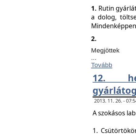
1.
Rutin gyárlá
a dolog, tölts
Mindenképpen 
2.
Megjöttek
...
Tovább
12. h
gyárlátog
2013. 11. 26. - 07
A szokásos lab
1. Csütörtökö