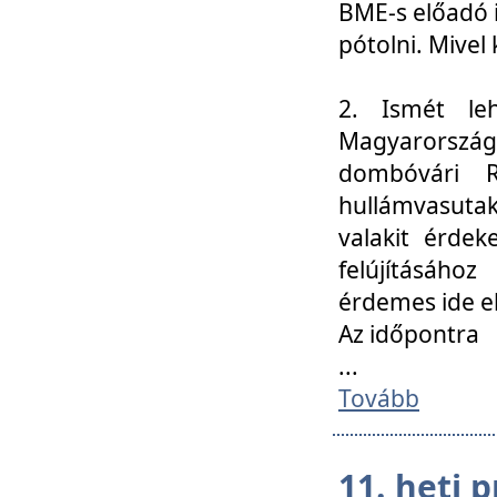
BME-s előadó i
pótolni. Mivel 
2. Ismét le
Magyarország
dombóvári R
hullámvasuta
valakit érdek
felújításáh
érdemes ide el
Az időpontra
...
Tovább
11. heti