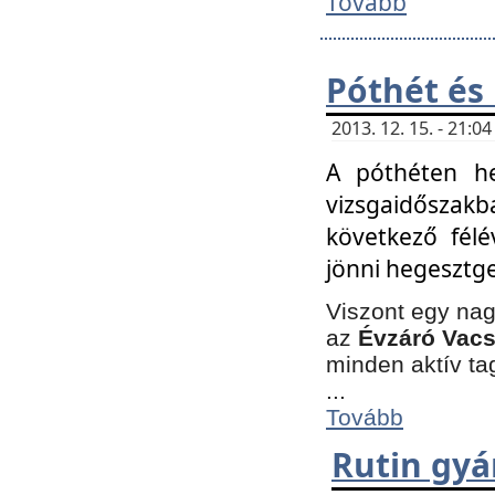
Tovább
Póthét és
2013. 12. 15. - 21:
A póthéten he
vizsgaidőszak
következő félé
jönni hegesztge
Viszont egy nag
az
Évzáró Vacs
minden aktív ta
...
Tovább
Rutin gyá