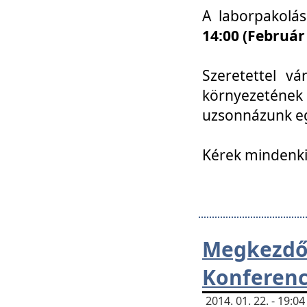
A laborpakolá
14:00 (Február
Szeretettel vá
környezetének
uzsonnázunk eg
Kérek mindenki
Megkezd
Konferenc
2014. 01. 22. - 19: