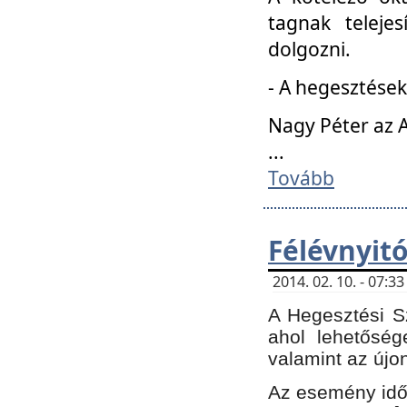
tagnak teleje
dolgozni.
- A hegesztések
Nagy Péter az A
...
Tovább
Félévnyit
2014. 02. 10. - 07:
A Hegesztési Sz
ahol lehetőség
valamint az újo
Az esemény időp