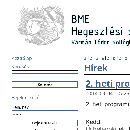
Kezdőlap
1
|
2
|
3
|
4
|
5
|
6
|
7
|
8
Hírek
Keresés
2. heti p
2014. 03. 04. - 07:
Bejelentkezés
2. heti program
Kedd:
Új belépőknek: 