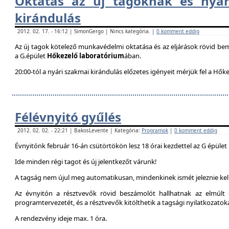
Oktatás az új tagoknak és nyár
kirándulás
2012. 02. 17. - 16:12 | SimonGergo | Nincs kategória. |
0 komment eddig
Az új tagok kötelező munkavédelmi oktatása és az eljárások rövid be
a G.épület
Hőkezelő laboratórium
ában.
20:00-tól a nyári szakmai kirándulás előzetes igényeit mérjük fel a Hők
Félévnyitó gyűlés
2012. 02. 02. - 22:21 | BakosLevente | Kategória:
Programok
|
0 komment eddig
Évnyitónk február 16-án csütörtökön lesz 18 órai kezdettel az G épület
Ide minden régi tagot és új jelentkezőt várunk!
A tagság nem újul meg automatikusan, mindenkinek ismét jeleznie kell
Az évnyitón a résztvevők rövid beszámolót hallhatnak az elmúlt é
programtervezetét, és a résztvevők kitölthetik a tagsági nyilatkozatok
A rendezvény ideje max. 1 óra.