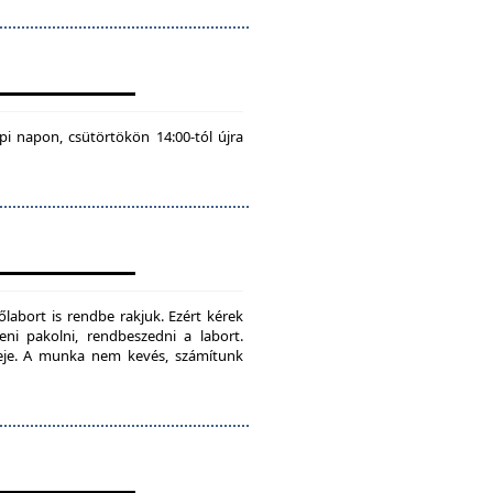
pi napon, csütörtökön 14:00-tól újra
labort is rendbe rakjuk. Ezért kérek
teni pakolni, rendbeszedni a labort.
ideje. A munka nem kevés, számítunk