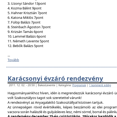
3. Uzonyi Sándor 13pont
4. Kozma Bálint 9pont
5. Hahner Krisztián 7pont
6. Katona Miklós 7pont
7. Fülöp Balázs 7pont
8. Steinbach Ágoston 7pont
9. Krizsán Tamás 6pont
10. Lammel Balázs 6pont
11. Németh Levente 5pont
12. Bebők Balázs 5pont
...
Tovább
Karácsonyi évzáró rendezvény
2011. 12. 02. - 20:50 | BakosLevente | Kategória:
Programok
|
1 komment eddig
Hagyományainkhoz híven, idén is megrendezzük karácsonyi évzáró ün
volt Szakosztályos tagot sok szeretettel várunk!
A rendezvényt az Anyagalakító Szakosztállyal közösen tartjuk.
Az ünnepségen rövid évértékelés, képes beszámoló az idei program
vacsora során halászlé és gulyásleves lesz, némi sörrel, borral és pálink
A rendezvény december 15-én csütörtökön, 18órakor kezdődik a