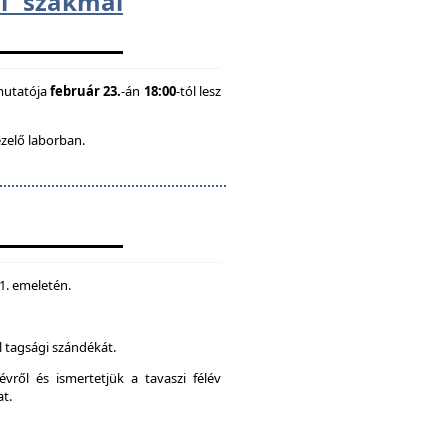
i szakmai
mutatója
február 23.
-án
18:00
-tól lesz
ezelő laborban.
 1. emeletén.
 tagsági szándékát.
vről és ismertetjük a tavaszi félév
at.