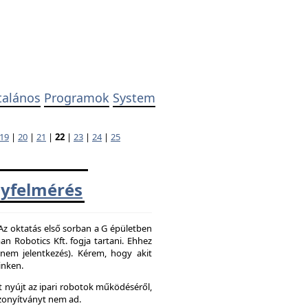
talános
Programok
System
19
|
20
|
21
|
22
|
23
|
24
|
25
yfelmérés
 Az oktatás első sorban a G épületben
 Robotics Kft. fogja tartani. Ehhez
z nem jelentkezés). Kérem, hogy akit
inken.
 nyújt az ipari robotok működéséről,
zonyítványt nem ad.