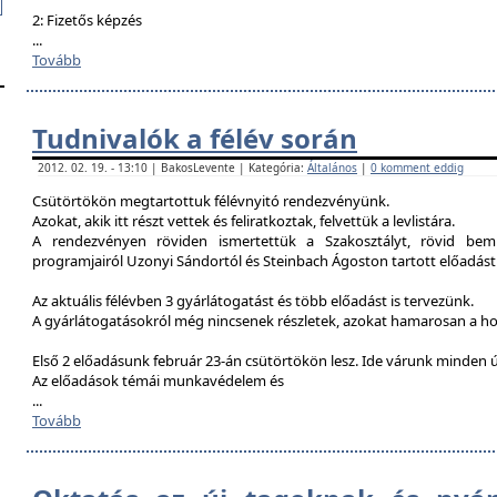
2: Fizetős képzés
...
Tovább
Tudnivalók a félév során
2012. 02. 19. - 13:10 | BakosLevente | Kategória:
Általános
|
0 komment eddig
Csütörtökön megtartottuk félévnyitó rendezvényünk.
Azokat, akik itt részt vettek és feliratkoztak, felvettük a levlistára.
A rendezvényen röviden ismertettük a Szakosztályt, rövid bemu
programjairól Uzonyi Sándortól és Steinbach Ágoston tartott előadást
Az aktuális félévben 3 gyárlátogatást és több előadást is tervezünk.
A gyárlátogatásokról még nincsenek részletek, azokat hamarosan a h
Első 2 előadásunk február 23-án csütörtökön lesz. Ide várunk minden ú
Az előadások témái munkavédelem és
...
Tovább