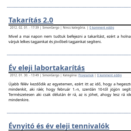
Takarítás 2.0
2012. 02. 01. - 17:39 | SimonGergo | Nincs kategória. |
0 komment eddig
Mivel a mai napon nem tudtuk befejezni a takarítást, ezért a holna
várjuk lelkes tagjainkat és jövőbeli tagjainkat segíteni.
Év eleji labortakarítás
2012. 01. 30. - 13:49 | SimonGergo | Kategória:
Programok
|
0 komment eddig
Újabb félév kezdődik az egyetemen, ezért itt az idő, hogy a hegesztő
mindenkit, aki ráér, hogy február 1.-n, szerdán 10-től jöjjön segí
Természetesen aki csak délután ér rá, az is jöhet, ahogy lesz rá 
mindenkire.
Évnyitó és év eleji tennivalók