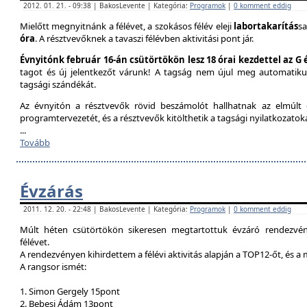
2012. 01. 21. - 09:38 | BakosLevente | Kategória:
Programok
|
0 komment eddig
Mielőtt megnyitnánk a félévet, a szokásos félév eleji
labortakarítás
sa
óra
. A résztvevőknek a tavaszi félévben aktivitási pont jár.
Évnyitónk február 16-án csütörtökön lesz 18 órai kezdettel az G
tagot és új jelentkezőt várunk! A tagság nem újul meg automatik
tagsági szándékát.
Az évnyitón a résztvevők rövid beszámolót hallhatnak az elmúlt é
programtervezetét, és a résztvevők kitölthetik a tagsági nyilatkozatok
...
Tovább
Évzárás
2011. 12. 20. - 22:48 | BakosLevente | Kategória:
Programok
|
0 komment eddig
Múlt héten csütörtökön sikeresen megtartottuk évzáró rendezvény
félévet.
A rendezvényen kihirdettem a félévi aktivitás alapján a TOP12-őt, és a
A rangsor ismét:
1. Simon Gergely 15pont
2. Bebesi Ádám 13pont