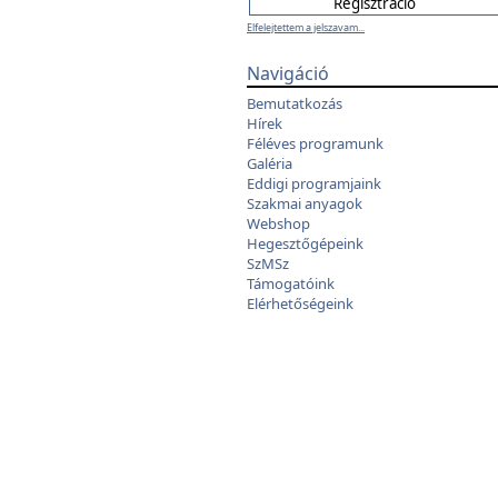
Elfelejtettem a jelszavam...
Navigáció
Bemutatkozás
Hírek
Féléves programunk
Galéria
Eddigi programjaink
Szakmai anyagok
Webshop
Hegesztőgépeink
SzMSz
Támogatóink
Elérhetőségeink