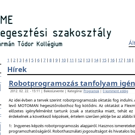
Ál
1
|
2
|
3
|
4
|
5
|
6
|
7
|
8
|
9
|
10
|
11
|
12
|
13
|
14
|
15
|
16
|
17
|
18
|
Hírek
Robotprogramozás tanfolyam igén
2012. 02. 22. - 15:11 | BakosLevente | Kategória:
Programok
|
0 komment eddig
Az idei évben a tervek szerint robotprogramozás oktatás fog indulni.
levő MOTOMAN hegesztőrobothoz fog kötődni. Az oktatást a Flexman
előzetes igényfelmérést tartunk (csak a statisztika miatt, tehát e
érdekelnek a következő képzések, értelem szerűen jelölje be az alábbi l
1: Ingyenes képzés robotprogramozás alapjairól. Hasznos ismereteket
programozhatóságáról. Robothasználati jogosultságot és hivatalos bi