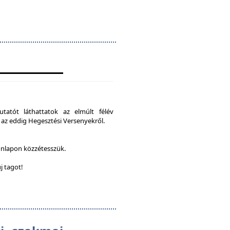
tatót láthattatok az elmúlt félév
 az eddig Hegesztési Versenyekről.
onlapon közzétesszük.
j tagot!