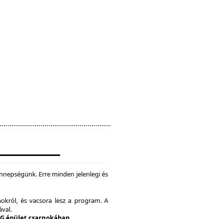
nepségünk. Erre minden jelenlegi és
okról, és vacsora lesz a program. A
ával.
 G épület csarnokában.