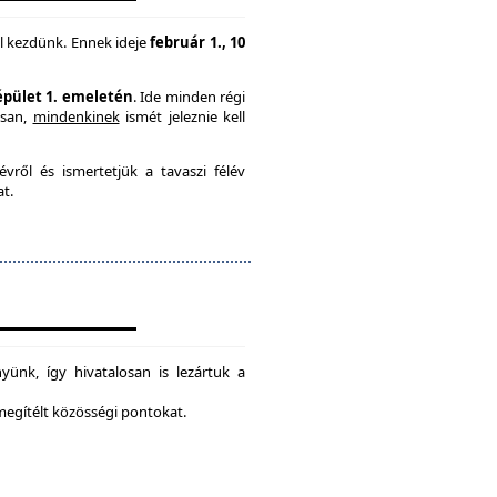
l kezdünk. Ennek ideje
február 1., 10
 épület 1. emeletén
. Ide minden régi
usan,
mindenkinek
ismét jeleznie kell
vről és ismertetjük a tavaszi félév
at.
ünk, így hivatalosan is lezártuk a
 megítélt közösségi pontokat.