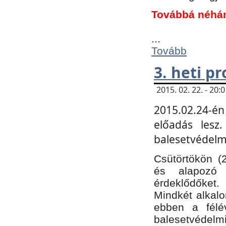
Továbbá néhá
...
Tovább
3. heti p
2015. 02. 22. - 20
2015.02.24-én
előadás lesz
balesetvédelmi
Csütörtökön (
és alapozó e
érdeklődőket.
Mindkét alkalo
ebben a félé
balesetvédelmi