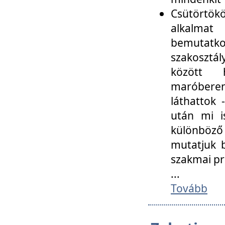
Csütörtökö
alkalmat
bemutatko
szakosztál
között
maróbere
láthattok
után mi i
különböző 
mutatjuk b
szakmai p
...
Tovább