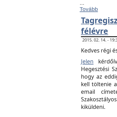
...
Tovább
Tagregi
félévre
2015. 02. 14. - 1
Kedves régi és
Jelen
kérdőív
Hegesztési Sz
hogy az eddi
kell töltenie
email címet
Szakosztályo
kiküldeni.