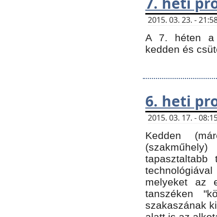
7. heti p
2015. 03. 23. - 21
A 7. héten a 
kedden és csüt
6. heti p
2015. 03. 17. - 08
Kedden (márc
(szakműhely)
tapasztaltabb 
technológiával
melyeket az e
tanszéken "k
szakaszának ki
alatt is az alko