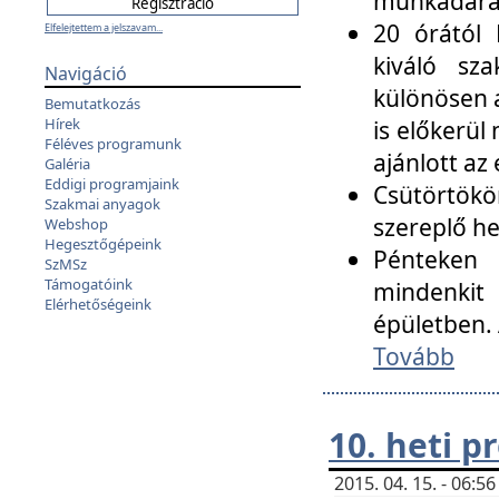
munkadarab
20 órától 
Elfelejtettem a jelszavam...
kiváló sz
Navigáció
különösen a
Bemutatkozás
Hírek
is előkerül
Féléves programunk
ajánlott az
Galéria
Eddigi programjaink
Csütörtökö
Szakmai anyagok
szereplő he
Webshop
Hegesztőgépeink
Pénteken 
SzMSz
Támogatóink
mindenkit
Elérhetőségeink
épületben. 
Tovább
10. heti 
2015. 04. 15. - 06: