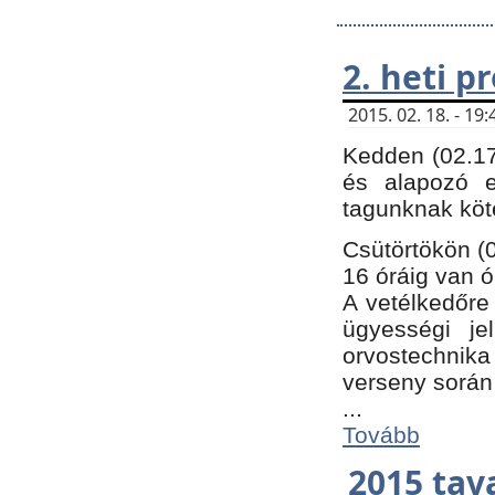
2. heti 
2015. 02. 18. - 1
Kedden (02.17
és alapozó e
tagunknak köt
Csütörtökön (0
16 óráig van ó
A vetélkedőre 
ügyességi je
orvostechnika 
verseny során
...
Tovább
2015 tav