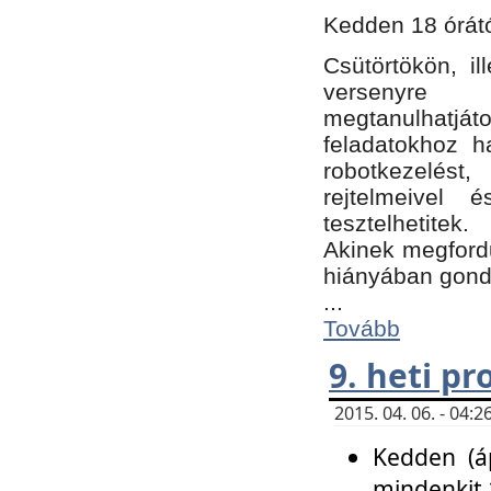
Kedden 18 órátó
Csütörtökön, i
versenyre k
megtanulhatj
feladatokhoz ha
robotkezelést
rejtelmeivel 
tesztelhetitek.
Akinek megfordu
hiányában gon
...
Tovább
9. heti p
2015. 04. 06. - 04
Kedden (áp
mindenkit 