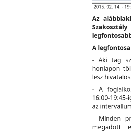
2015. 02. 14. - 
Az alábbiak
Szakosztá
legfontosabb
A legfontosa
- Aki tag s
honlapon töl
lesz hivatalo
- A foglalk
16:00-19:45-i
az intervallu
- Minden pr
megadott e