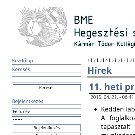
Kezdőlap
1
|
2
|
3
|
4
|
5
|
6
|
7
|
8
Hírek
Keresés
11. heti 
2015. 04. 21. - 06:
Bejelentkezés
Kedden labo
A foglalko
tapasztal