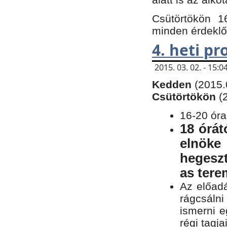
Csütörtökön 1
minden érdeklő
4. heti p
2015. 03. 02. - 15
Kedden
(2015.
Csütörtökön
(
16-20 óra
18 órát
elnöke
hegeszt
as ter
Az előad
rágcsálni
ismerni e
régi tagja