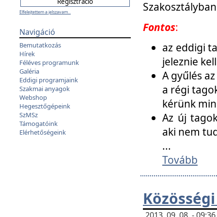
Szakosztályban
Elfelejtettem a jelszavam...
Fontos
:
Navigáció
az eddigi 
Bemutatkozás
Hírek
jeleznie ke
Féléves programunk
Galéria
A gyűlés az
Eddigi programjaink
a régi tago
Szakmai anyagok
Webshop
kérünk min
Hegesztőgépeink
SzMSz
Az új tago
Támogatóink
aki nem tud
Elérhetőségeink
...
Tovább
Közösségi
2013. 09. 08. - 09: