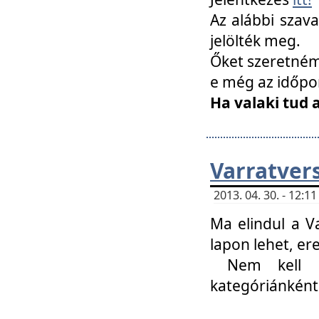
Az alábbi szav
jelölték meg.
Őket szeretném 
e még az időpo
Ha valaki tud 
Varratver
2013. 04. 30. - 12:
Ma elindul a V
lapon lehet, er
Nem kell mi
kategóriánként 