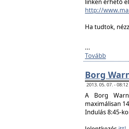
linken érhető el
http://www.mac
Ha tudtok, nézz
...
Tovább
Borg Warn
2013. 05. 07. - 08:
A Borg Warne
maximálisan 14 
Indulás 8:45-ko
Jelentkezés
itt!