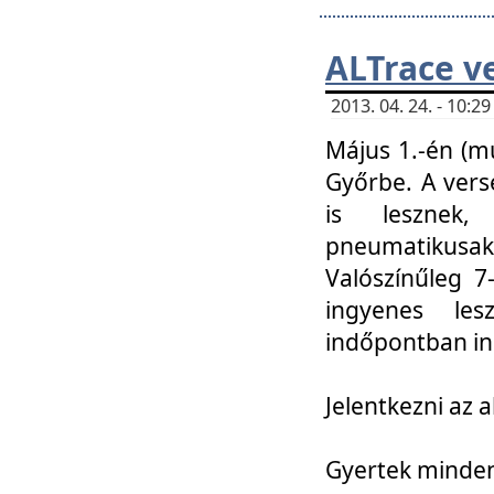
ALTrace v
2013. 04. 24. - 10:
Május 1.-én (m
Győrbe. A vers
is lesznek
pneumatikusak
Valószínűleg 7
ingyenes lesz
indőpontban in
Jelentkezni az a
Gyertek mindenk