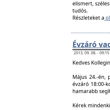
elismert, széle
tudós.
Részleteket a
pl
Évzáró va
2013. 09. 08. - 09:
Kedves Kollegin
Május 24.-én, 
évzáró 18:00-ko
hamarabb segít
Kérek mindenkit