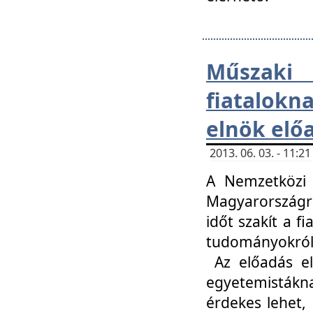
Műsza
fiatalokn
elnök elő
2013. 06. 03. - 11:
A Nemzetközi 
Magyarországr
időt szakít a f
tudományokról 
Az előadás el
egyetemisták
érdekes lehet,