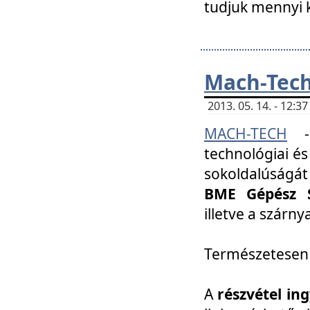
tudjuk mennyi k
Mach-Tech 
2013. 05. 14. - 12:
MACH-TECH
technológiai és
sokoldalúságát
BME Gépész S
illetve a szárn
Természetesen
A
részvétel in