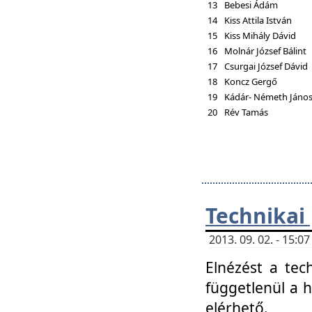
13
Bebesi Ádám
14
Kiss Attila István
15
Kiss Mihály Dávid
16
Molnár József Bálint
17
Csurgai József Dávid
18
Koncz Gergő
19
Kádár- Németh Jáno
20
Rév Tamás
Technikai
2013. 09. 02. - 15:
Elnézést a tec
függetlenül a 
elérhető.