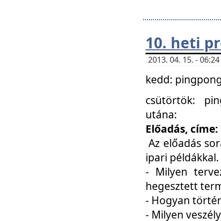
10. heti 
2013. 04. 15. - 06:
kedd: pingpong 
csütörtök: pi
utána:
Előadás, címe:
Az előadás sor
ipari példákkal
- Milyen terve
hegesztett ter
- Hogyan törté
- Milyen veszély