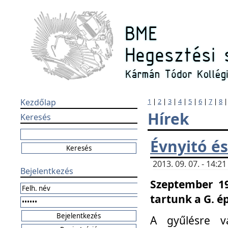
Kezdőlap
1
|
2
|
3
|
4
|
5
|
6
|
7
|
8
Hírek
Keresés
Évnyitó és
2013. 09. 07. - 14:
Bejelentkezés
Szeptember 19
tartunk a G. é
A gyűlésre v