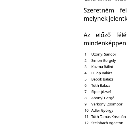
Szeretném fel
melynek jelent
Az előző fél
mindenképpen a
1
Uzonyi Sándor
2
Simon Gergely
3
Kozma Bálint
4
Fülöp Balázs
5
Bebők Balázs
6
Tóth Balázs
7
Sípos józsef
8
Abonyi Gergő
9
Várkonyi Zsombor
10
Adler György
11
Tóth Tamás Krisztián
12
Steinbach Ágoston