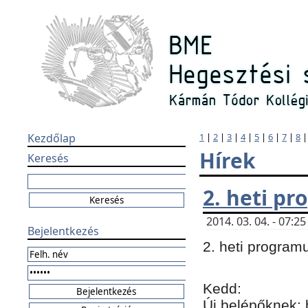
Kezdőlap
1
|
2
|
3
|
4
|
5
|
6
|
7
|
8
Hírek
Keresés
2. heti p
2014. 03. 04. - 07:
Bejelentkezés
2. heti program
Kedd:
Új belépőknek: 