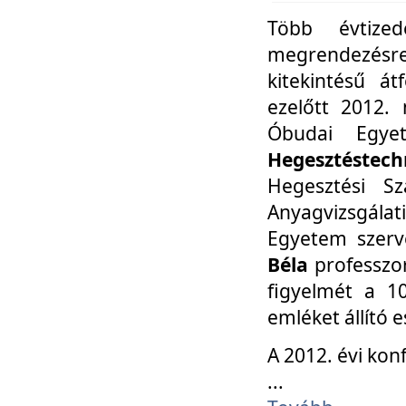
Több évtize
megrendezésr
kitekintésű á
ezelőtt 2012.
Óbudai Egy
Hegesztéstechn
Hegesztési Sz
Anyagvizsgála
Egyetem szerv
Béla
professzor
figyelmét a 10
emléket állító
A 2012. évi ko
...