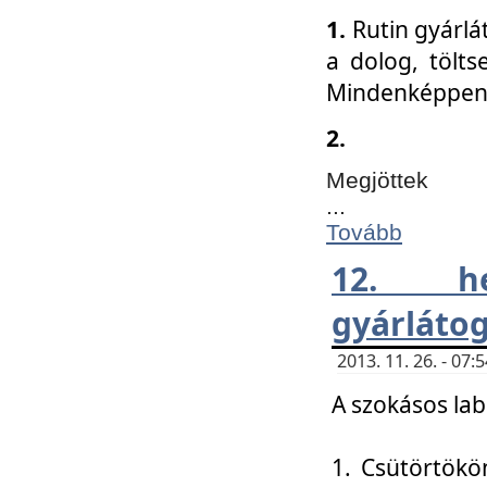
1.
Rutin gyárlá
a dolog, tölts
Mindenképpen 
2.
Megjöttek
...
Tovább
12. h
gyárlátog
2013. 11. 26. - 07
A szokásos lab
1. Csütörtökö