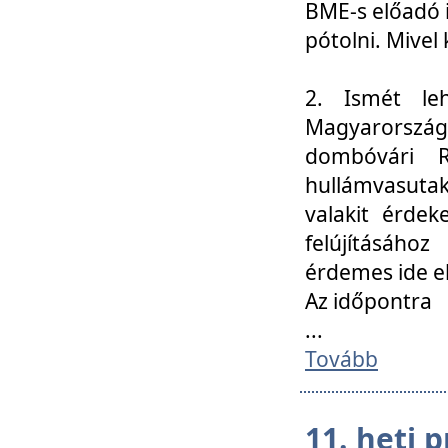
BME-s előadó i
pótolni. Mivel 
2. Ismét le
Magyarország
dombóvári R
hullámvasuta
valakit érdek
felújításáh
érdemes ide el
Az időpontra
...
Tovább
11. heti