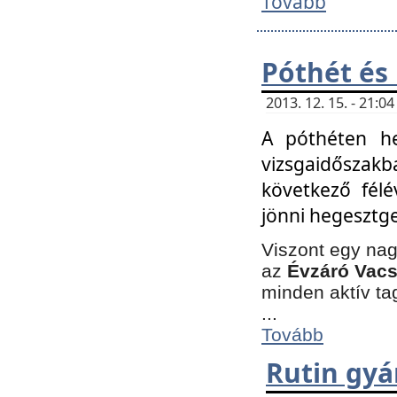
Tovább
Póthét és
2013. 12. 15. - 21:
A póthéten he
vizsgaidőszak
következő félé
jönni hegesztge
Viszont egy nag
az
Évzáró Vacs
minden aktív ta
...
Tovább
Rutin gyá