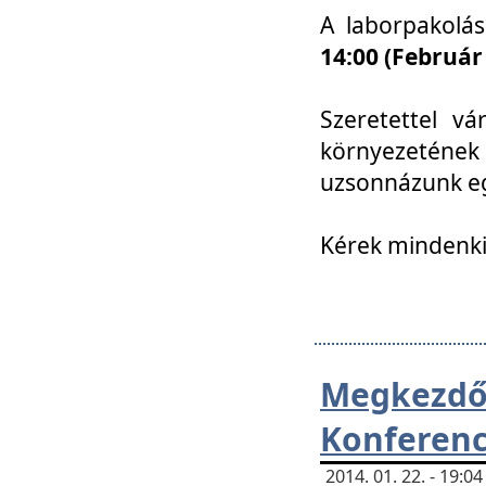
A laborpakolá
14:00 (Február
Szeretettel vá
környezetének
uzsonnázunk eg
Kérek mindenki
Megkezd
Konferenc
2014. 01. 22. - 19: