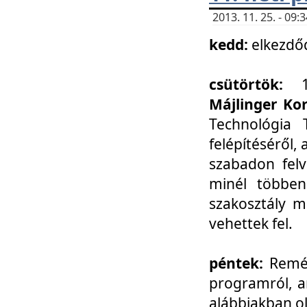
2013. 11. 25. - 09
kedd:
elkezdő
csütörtök:
Májlinger Ko
Technológia 
felépítéséről,
szabadon felv
minél többen
szakosztály m
vehettek fel.
péntek:
Remél
programról, a
alábbiakban ol