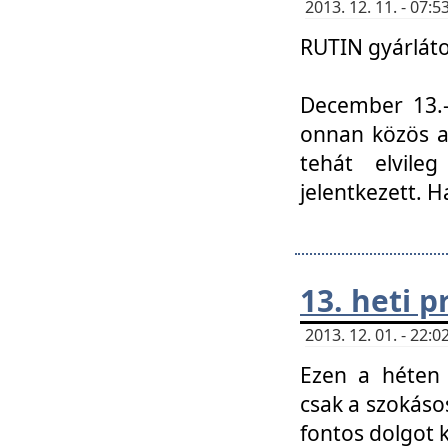
2013. 12. 11. - 07
RUTIN gyárláto
December 13.-á
onnan közös a
tehát elvile
jelentkezett. H
13. heti 
2013. 12. 01. - 22
Ezen a héten
csak a szokáso
fontos dolgot 