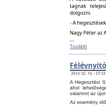
tagnak teleje
dolgozni.
- A hegesztések
Nagy Péter az A
...
Tovább
Félévnyit
2014. 02. 10. - 07:
A Hegesztési Sz
ahol lehetőség
valamint az újo
Az esemény időp