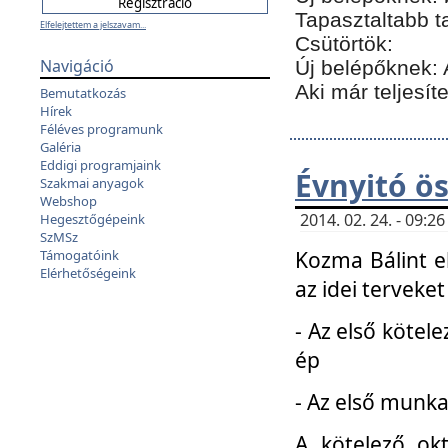
Tapasztaltabb t
Elfelejtettem a jelszavam...
Csütörtök:
Navigáció
Új belépőknek: 
Aki már teljesít
Bemutatkozás
Hírek
Féléves programunk
Galéria
Eddigi programjaink
Évnyitó ö
Szakmai anyagok
Webshop
2014. 02. 24. - 09:
Hegesztőgépeink
SzMSz
Kozma Bálint el
Támogatóink
Elérhetőségeink
az idei terveket
- Az első kötele
ép
- Az első munka
A kötelező ok