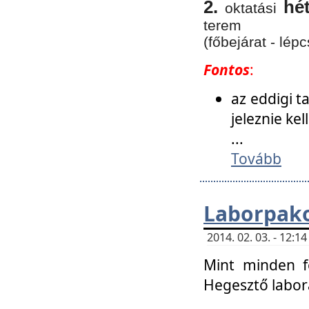
2.
hé
oktatási
terem
(főbejárat - lépc
Fontos
:
az eddigi 
jeleznie ke
...
Tovább
Laborpako
2014. 02. 03. - 12:
Mint minden f
Hegesztő labor