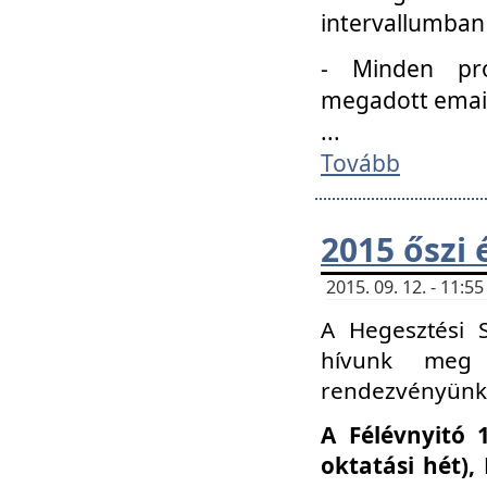
intervallumban
- Minden pro
megadott email 
...
Tovább
2015 őszi 
2015. 09. 12. - 11:
A Hegesztési S
hívunk meg 
rendezvényünk
A Félévnyitó 
oktatási hét)