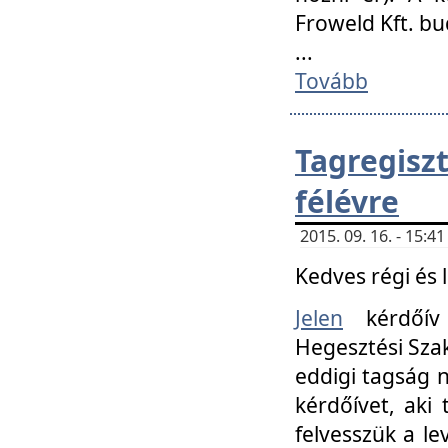
Froweld Kft. bu
...
Tovább
Tagregis
félévre
2015. 09. 16. - 15:
Kedves régi és 
Jelen
kérdőív 
Hegesztési Szak
eddigi tagság n
kérdőívet, aki
felvesszük a le