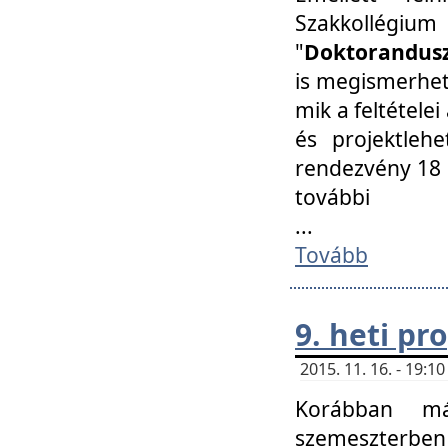
Szakkollégi
"
Doktorandusz
is megismerhet
mik a feltétele
és projektleh
rendezvény 18 
további
...
Tovább
9. heti p
2015. 11. 16. - 19:
Korábban má
szemeszterben