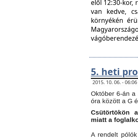
elől 12:30-kor,
van kedve, cs
környékén érün
Magyarországo
vágóberendezé
5. heti p
2015. 10. 06. - 06:
Október 6-án a 
óra között a G 
Csütörtökön a
miatt a foglal
A rendelt póló