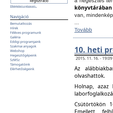
a hegesztés ter
könyvtárában
Elfelejtettem a jelszavam...
van, mindenké
Navigáció
...
Bemutatkozás
Hírek
Tovább
Féléves programunk
Galéria
Eddigi programjaink
Szakmai anyagok
10. heti 
Webshop
Hegesztőgépeink
2015. 11. 16. - 19:
SzMSz
Támogatóink
Az alábbiakb
Elérhetőségeink
olvashattok.
Holnap, azaz 
laborfoglalkozá
Csütörtökön 16
Emellett fe