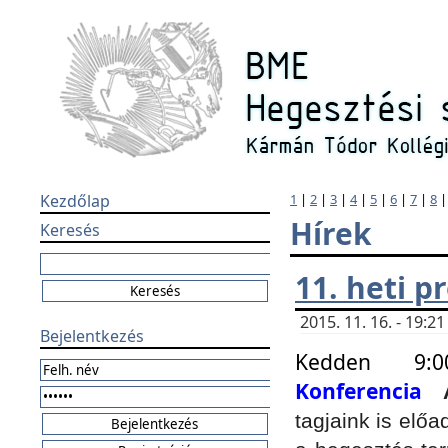
Kezdőlap
1
|
2
|
3
|
4
|
5
|
6
|
7
|
8
Hírek
Keresés
11. heti 
2015. 11. 16. - 19:
Bejelentkezés
Kedden 9:
Konferencia
tagjaink is elő