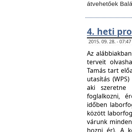
átvehetőek Balá
4. heti p
2015. 09. 28. - 07:
Az alábbiakban 
terveit olvash
Tamás tart elő
utasítás (WPS)
aki szeretne k
foglalkozni, 
időben laborfo
között laborfog
várunk mindenk
hozni ér). A 