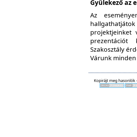
Gyülekező az e
Az eseményen
hallgathatjáto
projektjeinket
prezentációt
Szakosztály ér
Várunk minden 
Kopirájt meg hasonlók -