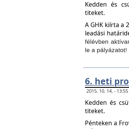
Kedden és csü
titeket.
A GHK kiírta a 
leadási határid
félévben aktíva
le a pályázatot!
6. heti p
2015. 10. 14. - 13:
Kedden és csüt
titeket.
Pénteken a Frow