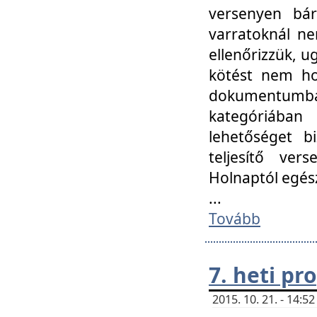
versenyen bár
varratoknál ne
ellenőrizzük, u
kötést nem hoz
dokumentumban 
kategóriába
lehetőséget bi
teljesítő ver
Holnaptól egés
...
Tovább
7. heti p
2015. 10. 21. - 14: