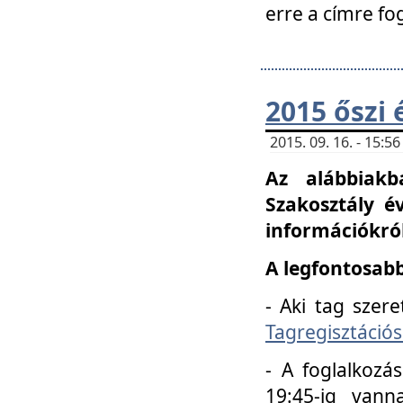
erre a címre fo
2015 őszi 
2015. 09. 16. - 15:
Az alábbiakb
Szakosztály é
információkról
A legfontosabb
- Aki tag szere
Tagregisztációs
- A foglalkozá
19:45-ig vann