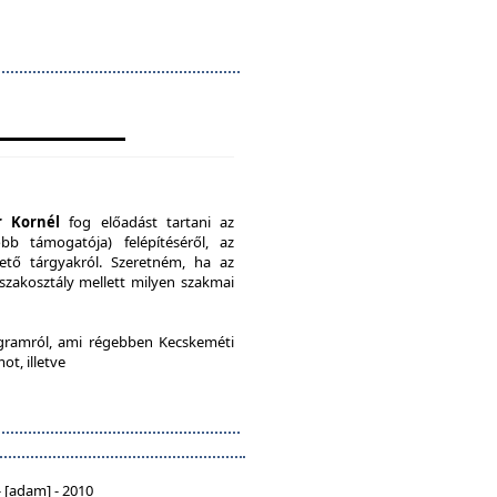
r Kornél
fog előadást tartani az
b támogatója) felépítéséről, az
ető tárgyakról. Szeretném, ha az
 szakosztály mellett milyen szakmai
ramról, ami régebben Kecskeméti
ot, illetve
 [adam] - 2010