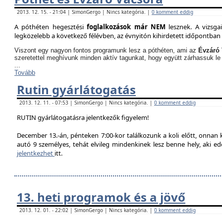
2013. 12. 15. - 21:04 | SimonGergo | Nincs kategória. |
0 komment eddig
A póthéten hegesztési
foglalkozások már NEM
lesznek. A vizsga
legközelebb a következő félévben, az évnyitón kihirdetett időpontban 
Viszont egy nagyon fontos programunk lesz a póthéten, ami az
Évzáró 
szeretettel meghívunk minden aktív tagunkat, hogy együtt zárhassuk le
...
Tovább
Rutin gyárlátogatás
2013. 12. 11. - 07:53 | SimonGergo | Nincs kategória. |
0 komment eddig
RUTIN gyárlátogatásra jelentkezők figyelem!
December 13.-án, pénteken 7:00-kor találkozunk a koli előtt, onnan
autó 9 személyes, tehát elvileg mindenkinek lesz benne hely, aki edd
jelentkezhet
itt.
13. heti programok és a jövő
2013. 12. 01. - 22:02 | SimonGergo | Nincs kategória. |
0 komment eddig