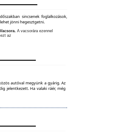
időszakban sincsenek foglalkozások,
lehet jönni hegesztgetni.
Vacsora.
A vacsorára ezennel
 ezt az
 közös autóval megyünk a gyárig. Az
ig jelentkezett. Ha valaki ráér, még