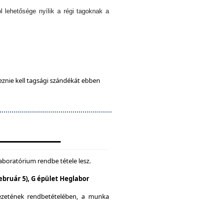
l lehetősége nyílik a régi tagoknak a
eznie kell tagsági szándékát ebben
aboratórium rendbe tétele lesz.
Február 5), G épület Heglabor
yezetének rendbetételében, a munka