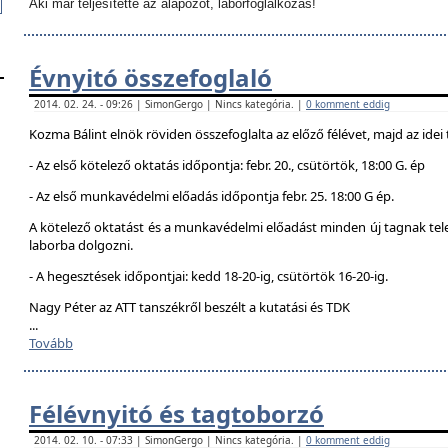
Aki már teljesítette az alapozót, laborfoglalkozás!
Évnyitó összefoglaló
2014. 02. 24. - 09:26 | SimonGergo | Nincs kategória. |
0 komment eddig
Kozma Bálint elnök röviden összefoglalta az előző félévet, majd az idei 
- Az első kötelező oktatás időpontja: febr. 20., csütörtök, 18:00 G. ép
- Az első munkavédelmi előadás időpontja febr. 25. 18:00 G ép.
A kötelező oktatást és a munkavédelmi előadást minden új tagnak telej
laborba dolgozni.
- A hegesztések időpontjai: kedd 18-20-ig, csütörtök 16-20-ig.
Nagy Péter az ATT tanszékről beszélt a kutatási és TDK
...
Tovább
Félévnyitó és tagtoborzó
2014. 02. 10. - 07:33 | SimonGergo | Nincs kategória. |
0 komment eddig