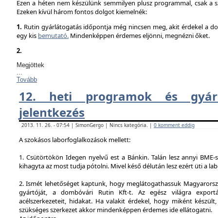
Ezen a héten nem készülünk semmilyen plusz programmal, csak a sz
Ezeken kívül három fontos dolgot kiemelnék:
1.
Rutin gyárlátogatás időpontja még nincsen meg, akit érdekel a dol
egy kis
bemutató.
Mindenképpen érdemes eljönni, megnézni őket.
2.
Megjöttek
...
Tovább
12. heti programok és gyárl
jelentkezés
2013. 11. 26. - 07:54 | SimonGergo | Nincs kategória. |
0 komment eddig
A szokásos laborfoglalkozások mellett:
1. Csütörtökön Idegen nyelvű est a Bánkin. Talán lesz annyi BME-s
kihagyta az most tudja pótolni. Mivel késő délután lesz ezért üti a la
2. Ismét lehetőséget kaptunk, hogy meglátogathassuk Magyarorsz
gyártóját, a dombóvári Rutin Kft-t. Az egész világra exportá
acélszerkezeteit, hidakat. Ha valakit érdekel, hogy miként készült,
szükséges szerkezet akkor mindenképpen érdemes ide ellátogatni.