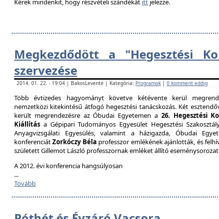
Kérek mindenkit, hogy részvételi szándékát
itt
jelezze.
Megkezdődött a "Hegesztési Kon
szervezése
2014. 01. 22. - 19:04 | BakosLevente | Kategória:
Programok
|
0 komment eddig
Több évtizedes hagyományt követve kétévente kerül megrende
nemzetközi kitekintésű átfogó hegesztési tanácskozás. Két esztendőv
került megrendezésre az Óbudai Egyetemen a
26. Hegesztési K
Kiállítás
a Gépipari Tudományos Egyesület Hegesztési Szakosztály
Anyagvizsgálati Egyesülés, valamint a házigazda, Óbudai Egy
konferenciát
Zorkóczy Béla
professzor emlékének ajánlották, és felhí
született Gillemot László professzornak emléket állító eseménysorozat
A 2012. évi konferencia hangsúlyosan
...
Tovább
Póthét és Évzáró Vacsora