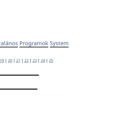
talános
Programok
System
19
|
20
|
21
|
22
|
23
|
24
|
25