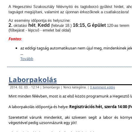
A Hegesztési Szakosztály félévnyitó és tagtoborzó gyűlést hirdet, aho
tagságot megújítani, valamint az újonnan érkezőknek a csatlakozásra!
Az esemény időpontja és helyszíne:
2.
hét
Kedd
16:15,
G épület
oktatási
,
(február 18.)
120-as terem
(főbejárat - lépcső - emelet bal oldal)
Fontos
:
az eddigi tagság automatikusan nem újul meg, mindenkinek jel
...
Tovább
Laborpakolás
2014. 02. 03. - 12:14 | SimonGergo | Nincs kategória. |
0 komment eddig
Mint minden félévben, most is az első közös programunk a Hegesztő l
A laborpakolás időpontja és helye:
Regisztrációs hét, szerda 14:00 (
Szeretettel várunk mindenkit, aki szívesen segít a labor és körn
végeztével pedig uzsonnázunk egy jót!