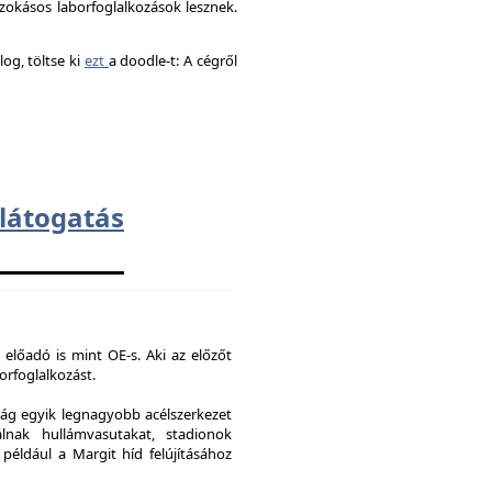
okásos laborfoglalkozások lesznek.
og, töltse ki
ezt
a doodle-t: A cégről
átogatás
 előadó is mint OE-s. Aki az előzőt
borfoglalkozást.
ág egyik legnagyobb acélszerkezet
lnak hullámvasutakat, stadionok
 például a Margit híd felújításához