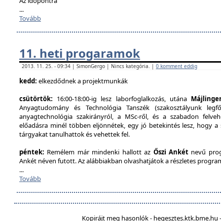
Az időpontra
...
Tovább
11. heti progaramok
2013. 11. 25. - 09:34 | SimonGergo | Nincs kategória. |
0 komment eddig
kedd:
elkezdődnek a projektmunkák
csütörtök:
16:00-18:00-ig lesz laborfoglalkozás, utána
Májlinge
Anyagtudomány és Technológia Tanszék (szakosztályunk legfőb
anyagtechnológia szakirányról, a MSc-ről, és a szabadon felveh
előadásra minél többen eljönnétek, egy jó betekintés lesz, hogy a
tárgyakat tanulhattok és vehettek fel.
péntek:
Remélem már mindenki hallott az
Őszi Ankét
nevű prog
Ankét néven futott. Az alábbiakban olvashatjátok a részletes program
...
Tovább
Kopirájt meg hasonlók - hegesztes.ktk.bme.hu -