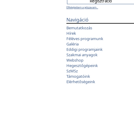
Elfelejtettem a jelszavam...
Navigáció
Bemutatkozás
Hírek
Féléves programunk
Galéria
Eddigi programjaink
Szakmai anyagok
Webshop
Hegesztőgépeink
SzMSz
Támogatóink
Elérhetőségeink