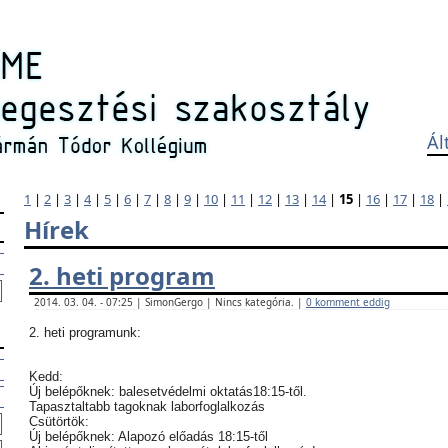
Ál
1
|
2
|
3
|
4
|
5
|
6
|
7
|
8
|
9
|
10
|
11
|
12
|
13
|
14
|
15
|
16
|
17
|
18
|
Hírek
2. heti program
2014. 03. 04. - 07:25 | SimonGergo | Nincs kategória. |
0 komment eddig
2. heti programunk:
Kedd:
Új belépőknek: balesetvédelmi oktatás18:15-től.
Tapasztaltabb tagoknak laborfoglalkozás
Csütörtök:
Új belépőknek: Alapozó előadás 18:15-től