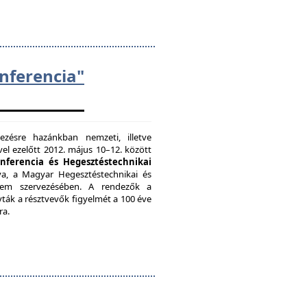
ferencia"
zésre hazánkban nemzeti, illetve
el ezelőtt 2012. május 10–12. között
onferencia és Hegesztéstechnikai
a, a Magyar Hegesztéstechnikai és
etem szervezésében. A rendezők a
vták a résztvevők figyelmét a 100 éve
ra.