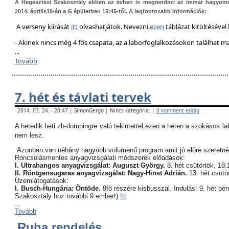
A Hegesztési Szakosztály ebben az évben is megrendezi az immár hagyom
2014. április18-án a G épületben 15:45-től. A legfontosabb információk:
A verseny kiírását
itt
olvashatjátok. Nevezni
ezen
táblázat kitöltésével 
- Akinek nincs még 4 fős csapata, az a laborfoglalkozásokon találhat 
...
Tovább
7. hét és távlati tervek
2014. 03. 24. - 20:47 | SimonGergo | Nincs kategória. |
0 komment eddig
A hetedik heti zh-dömpingre való tekintettel ezen a héten a szokásos l
nem lesz.
Azonban van néhány nagyobb volumenű program amit jó előre szeretné
Roncsolásmentes anyagvizsgálati módszerek előadások:
I. Ultrahangos anyagvizsgálat: Auguszt György.
8. hét csütörtök, 18:
II. Röntgensugaras anyagvizsgálat: Nagy-Hinst Adrián.
13. hét csütö
Üzemlátogatások:
I. Busch-Hungária: Öntöde.
9fő részére kisbusszal. Indulás: 9. hét pé
Szakosztály hoz további 9 embert)
Itt
...
Tovább
Ruha rendelés