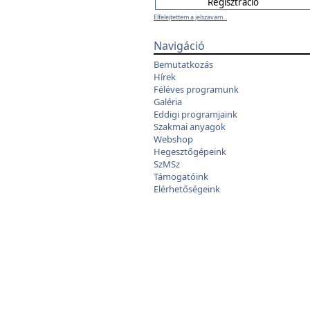
Elfelejtettem a jelszavam...
Navigáció
Bemutatkozás
Hírek
Féléves programunk
Galéria
Eddigi programjaink
Szakmai anyagok
Webshop
Hegesztőgépeink
SzMSz
Támogatóink
Elérhetőségeink