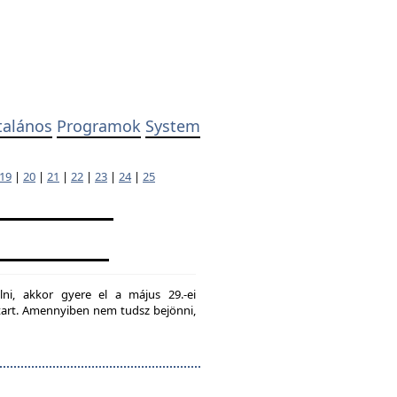
talános
Programok
System
19
|
20
|
21
|
22
|
23
|
24
|
25
lni, akkor gyere el a május 29.-ei
g tart. Amennyiben nem tudsz bejönni,