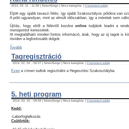
2014. 03. 11. - 11:56 | SimonGergo | Nincs kategória. |
0 komment eddig
Eljött egy újabb tavaszi félév, így újabb Szakosztályos pólókra van sz
A póló ugyanolyan, mint az elmúlt időszakban, így a méretek sem vált
Újítás, hogy ettől a félévtől kezdve
online
tudjátok leadni a rend
menüpontot keressétek.
Itt megtalálható minden fontos információ, árak, hogy az új tagok is 
röviden a legfontosabb dolgok:
...
Tovább
Tagregisztráció
2014. 02. 24. - 09:37 | SimonGergo | Nincs kategória. |
0 komment eddig
Ezen
a címen tudtok regisztrálni a Hegesztési Szakosztályba.
5. heti program
2014. 03. 10. - 09:59 | SimonGergo | Nincs kategória. |
0 komment eddig
Kedd:
-Laborfoglalkozás
Csütörtök: