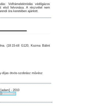
dás: Volfrámelektródás védőgázos
 első felvonása. A részvétel nem
endi óra keretében ajánlott.
lna. (18:15-től G120, Kozma Bálint
sy-díjas ötvös-szobrász művész
 [adam] - 2010