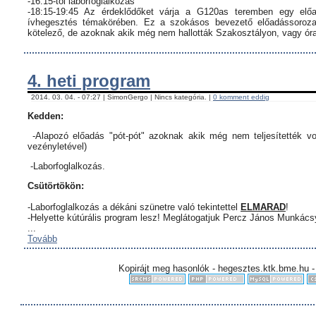
-16:15-től laborfoglalkozás
-18:15-19:45 Az érdeklődőket várja a G120as teremben egy előa
ívhegesztés témakörében. Ez a szokásos bevezető előadássorozat
kötelező, de azoknak akik még nem hallották Szakosztályon, vagy órar
4. heti program
2014. 03. 04. - 07:27 | SimonGergo | Nincs kategória. |
0 komment eddig
Kedden:
-Alapozó előadás "pót-pót" azoknak akik még nem teljesítették vo
vezényletével)
-Laborfoglalkozás.
Csütörtökön:
-Laborfoglalkozás a dékáni szünetre való tekintettel
ELMARAD
!
-Helyette kútúrális program lesz! Meglátogatjuk Percz János Munkác
...
Tovább
Kopirájt meg hasonlók - hegesztes.ktk.bme.hu -