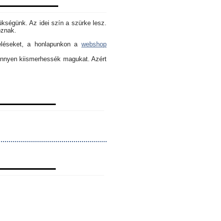
ükségünk. Az idei szín a szürke lesz.
oznak.
eléseket, a honlapunkon a
webshop
könnyen kiismerhessék magukat. Azért