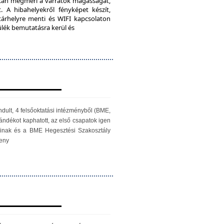
iScan megméri a varratok magasságát,
. A hibahelyekről fényképet készít,
 tárhelyre menti és WIFI kapcsolaton
zülék bemutatásra kerül és
ndult, 4 felsőoktatási intézményből (BME,
ándékot kaphatott, az első csapatok igen
óinak és a BME Hegesztési Szakosztály
seny