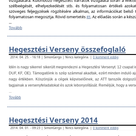
vizsgálatára. Különböző hegesztett varratok vizsgálata során a Wik
szélbeégését, elhelyezkedését stb. és folyamatosan értékeli azokat
szöveges feljegyzések rögzítésére alkalmas, az információkat belső
folyamatosan megosztja. Rövid ismertetés
itt
. Az előadás során a kés
...
Tovább
Hegesztési Verseny összefoglaló
2014. 04. 25. - 16:18 | SimonGergo | Nincs kategória. |
0 komment eddig
Idén is nagy sikerrel sikerült megrendezni a Hegesztési Versenyt. 12 csapat i
DUF, KF, OE). Támogatóink is szép számmal akadtak, ezért minden induló aj
nagy értékben. Köszönjük a cégek képviselőinek, az ATT tanszék dolgoz
tagjainak a versenyfeladatokat és azok lebonyolítását. Reméljük, hogy a ver
...
Tovább
Hegesztési Verseny 2014
2014. 04. 01. - 09:23 | SimonGergo | Nincs kategória. |
0 komment eddig