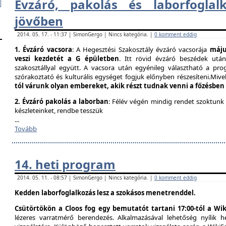
Évzáró, pakolás és laborfogla​
jövőben
2014. 05. 17. - 11:37 | SimonGergo | Nincs kategória. |
0 komment eddig
1. Évzáró vacsora
: A Hegesztési Szakosztály évzáró vacsorája
május
veszi kezdetét a G épületben
. Itt rövid évzáró beszédek utá
szakosztállyal együtt. A vacsora után egyénileg választható a prog
szórakoztató és kulturális egységet fogjuk előnyben részesíteni.Mivel
tól várunk olyan embereket, akik részt tudnak venni a főzésben
2. Évzáró pakolás a laborban
: Félév végén mindig rendet szoktunk
készleteinket, rendbe tesszük
...
Tovább
14. heti program
2014. 05. 11. - 08:57 | SimonGergo | Nincs kategória. |
0 komment eddig
Kedden laborfoglalkozás lesz a szokásos menetrenddel.
Csütörtökön a Cloos fog egy bemutatót tartani 17:00-tól a Wik
lézeres varratmérő berendezés. Alkalmazásával lehetőség nyílik 