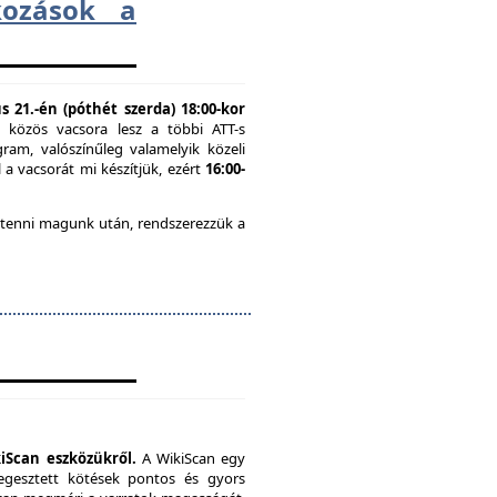
lkozások a
 21.-én (póthét szerda) 18:00-kor
n közös vacsora lesz a többi ATT-s
ram, valószínűleg valamelyik közeli
 a vacsorát mi készítjük, ezért
16:00-
 tenni magunk után, rendszerezzük a
iScan eszközükről.
A WikiScan egy
hegesztett kötések pontos és gyors