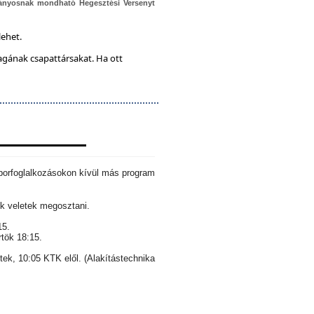
ányosnak mondható Hegesztési Versenyt
lehet.
magának csapattársakat. Ha ott
aborfoglalkozásokon kívül más program
k veletek megosztani.
15.
rtök 18:15.
ntek, 10:05 KTK elől. (Alakítástechnika