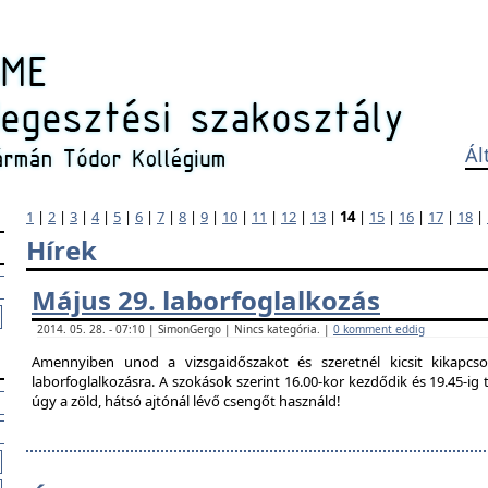
Ál
1
|
2
|
3
|
4
|
5
|
6
|
7
|
8
|
9
|
10
|
11
|
12
|
13
|
14
|
15
|
16
|
17
|
18
|
Hírek
Május 29. laborfoglalkozás
2014. 05. 28. - 07:10 | SimonGergo | Nincs kategória. |
0 komment eddig
Amennyiben unod a vizsgaidőszakot és szeretnél kicsit kikapcso
laborfoglalkozásra. A szokások szerint 16.00-kor kezdődik és 19.45-i
úgy a zöld, hátsó ajtónál lévő csengőt használd!