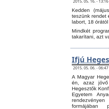
2015. 05. 16. - 13:
Kedden (május 
teszünk rendet 
labort, 18 órátó
Mindkét program
takarítani, azt 
Ifjú Hege
2015. 05. 06. - 06:
A Magyar Heges
én, azaz jövő
Hegesztők Konfe
Egyetem Anyag
rendezvén
formájában 