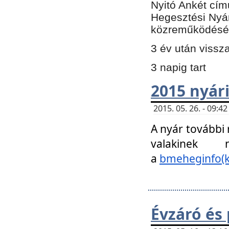
Nyitó Ankét cím
Hegesztési Nyá
közreműködésé
3 év után vissz
3 napig tart
2015 nyári
2015. 05. 26. - 09:
A nyár további
valakinek
a
bmeheginfo(k
Évzáró és