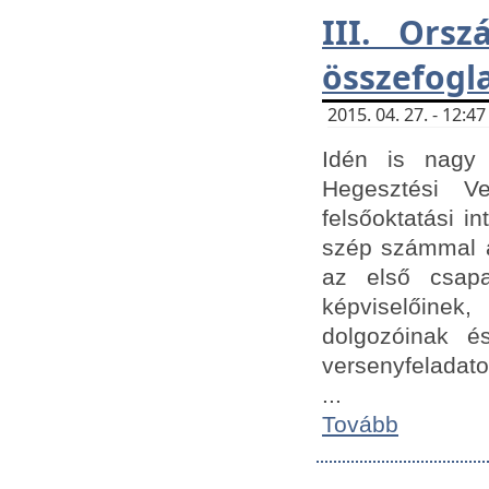
III. Orsz
összefogl
2015. 04. 27. - 12:
Idén is nagy 
Hegesztési Ve
felsőoktatási 
szép számmal a
az első csap
képviselőine
dolgozóinak é
versenyfeladato
...
Tovább