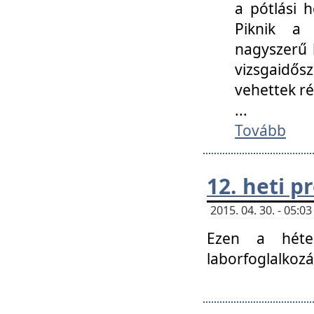
a pótlási h
Piknik a 
nagyszerű 
vizsgaidő
vehettek ré
...
Tovább
12. heti 
2015. 04. 30. - 05:
Ezen a héte
laborfoglalkozá