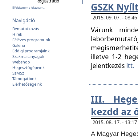
GSZK Nyíl
Elfelejtettem a jelszavam...
2015. 09. 07. - 08:
Navigáció
Várunk minde
Bemutatkozás
Hírek
laborbemutató
Féléves programunk
Galéria
megismerhetite
Eddigi programjaink
illetve 1-2 heg
Szakmai anyagok
Webshop
jelentkezés
itt.
Hegesztőgépeink
SzMSz
Támogatóink
Elérhetőségeink
III. Heg
kezdd az ő
2015. 08. 17. - 13:
A Magyar Hegesz