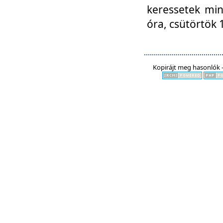
keressetek min
óra, csütörtök 
Kopirájt meg hasonlók -