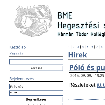
Kezdőlap
1
|
2
|
3
|
4
|
5
|
6
|
7
|
8
Hírek
Keresés
Póló és pu
2015. 09. 09. - 19:
Bejelentkezés
Részleteket
itt 