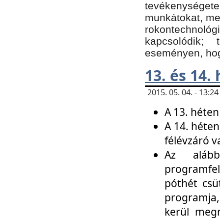
tevékenységet
munkátokat, me
rokontechnoló
kapcsolódik;
eseményen, hogy
13. és 14.
2015. 05. 04. - 13:
A 13. héten
A 14. héten
félévzáró v
Az alább
programfel
póthét csü
programja,
kerül meg