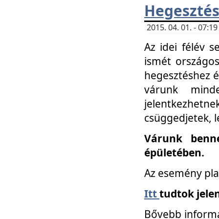
Hegesztés
2015. 04. 01. - 07:
Az idei félév 
ismét országos
hegesztéshez é
várunk mind
jelentkezhe
csüggedjetek, l
Várunk benne
épületében.
Az esemény pla
Itt
tudtok jele
Bővebb informá