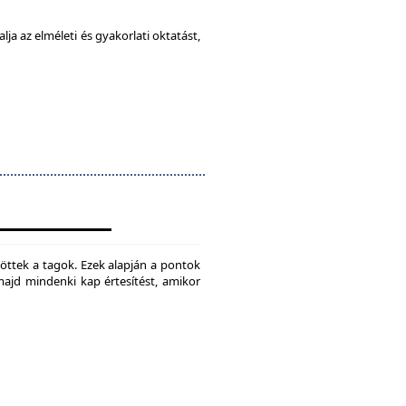
ja az elméleti és gyakorlati oktatást,
jtöttek a tagok. Ezek alapján a pontok
 majd mindenki kap értesítést, amikor