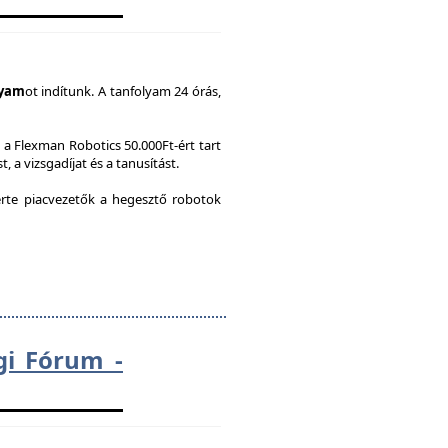
lyam
ot indítunk. A tanfolyam 24 órás,
a Flexman Robotics 50.000Ft-ért tart
, a vizsgadíjat és a tanusítást.
te piacvezetők a hegesztő robotok
gi Fórum -