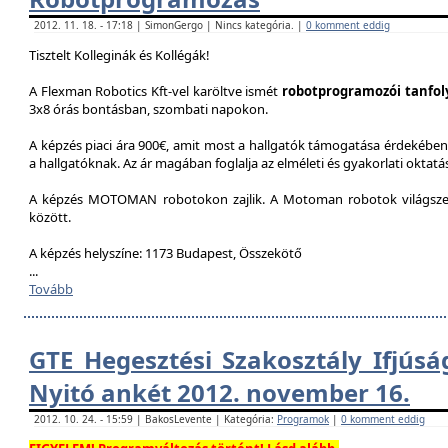
2012. 11. 18. - 17:18 | SimonGergo | Nincs kategória. |
0 komment eddig
Tisztelt Kolleginák és Kollégák!
A Flexman Robotics Kft-vel karöltve ismét
robotprogramozói tanfo
3x8 órás bontásban, szombati napokon.
A képzés piaci ára 900€, amit most a hallgatók támogatása érdekében 
a hallgatóknak. Az ár magában foglalja az elméleti és gyakorlati oktatást
A képzés MOTOMAN robotokon zajlik. A Motoman robotok világszer
között.
A képzés helyszíne: 1173 Budapest, Összekötő
...
Tovább
GTE Hegesztési Szakosztály Ifjúsá
Nyitó ankét 2012. november 16.
2012. 10. 24. - 15:59 | BakosLevente | Kategória:
Programok
|
0 komment eddig