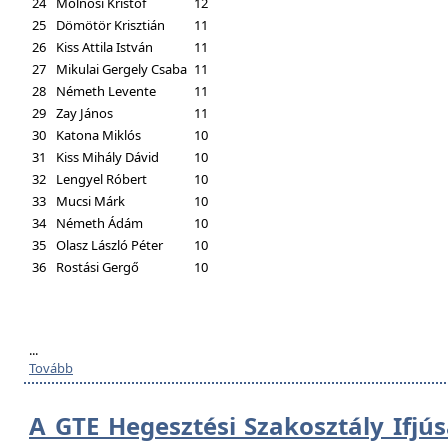
24
Molnosi Kristóf
12
25
Dömötör Krisztián
11
26
Kiss Attila István
11
27
Mikulai Gergely Csaba
11
28
Németh Levente
11
29
Zay János
11
30
Katona Miklós
10
31
Kiss Mihály Dávid
10
32
Lengyel Róbert
10
33
Mucsi Márk
10
34
Németh Ádám
10
35
Olasz László Péter
10
36
Rostási Gergő
10
...
Tovább
A GTE Hegesztési Szakosztály Ifjú