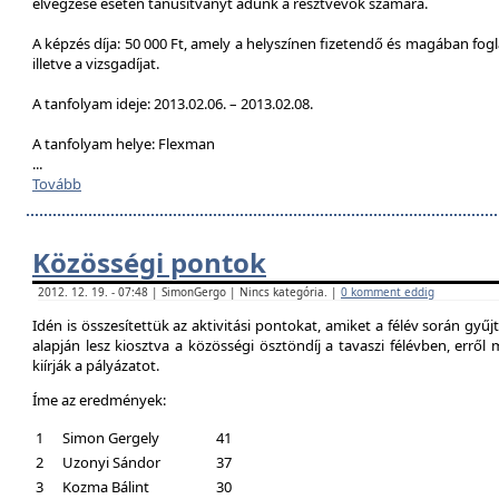
elvégzése esetén tanúsítványt adunk a résztvevők számára.
A képzés díja: 50 000 Ft, amely a helyszínen fizetendő és magában foglal
illetve a vizsgadíjat.
A tanfolyam ideje: 2013.02.06. – 2013.02.08.
A tanfolyam helye: Flexman
...
Tovább
Közösségi pontok
2012. 12. 19. - 07:48 | SimonGergo | Nincs kategória. |
0 komment eddig
Idén is összesítettük az aktivitási pontokat, amiket a félév során gyű
alapján lesz kiosztva a közösségi ösztöndíj a tavaszi félévben, erről
kiírják a pályázatot.
Íme az eredmények:
1
Simon Gergely
41
2
Uzonyi Sándor
37
3
Kozma Bálint
30