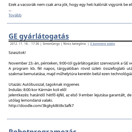
Ezek a vacsorák nem csak arra jók, hogy egy heti kalóriát vigyünk be e
...
Tovább
GE gyárlátogatás
2012. 11. 18. - 17:36 | SimonGergo | Nincs kategória. |
0 komment eddig
Sziasztok!
November 23.-án, pénteken, 9:00-tól gyárlátogatást szervezünk a GE 
A program kb. fél napos, tárgyalóban rövid üzleti összefoglaló u
szakmai bemutatása, majd műhelytúra keretén belül ezen technológiák
Utazás: Autóbusszal, tagoknak ingyenes
Indulás: 8:00-kor Kármán koli elől
Jelentkezés: határidő hétfő éjfél, az első 9 ember lejutása garantált, d
utólag lemondaná valaki.
http://doodle.com/3kgkyk8tt8v3afk7
Robotprogramozás