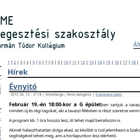
Ál
1
|
2
|
3
|
4
|
5
|
6
|
7
|
8
|
9
|
10
|
11
|
12
|
13
|
14
|
15
|
16
|
17
|
18
|
Hírek
Évnyitó
2013. 02. 12. - 21:18 | SimonGergo | Nincs kategória. |
0 komment eddig
Február 19.-én 18:00-kor a G épület
ben tartjuk a tavas
minden új és régi tagokat, aki a tavaszi félévben is részt szeretne ven
A program kb. 1 óra hosszú lesz, itt lehet majd beiratkozni is.
Akinek halaszthatatlan dolga akad, az később is tud jelentkezni a Szak
segítségével teheti meg, ami a honlapunkon lesz elérhető.