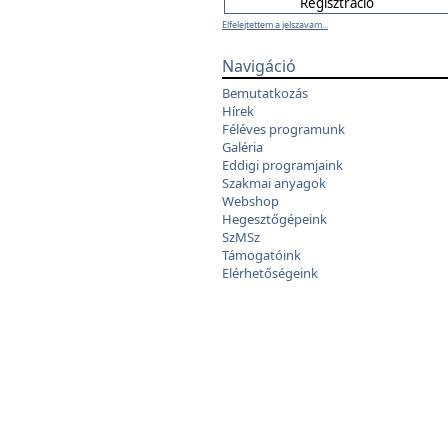
Elfelejtettem a jelszavam...
Navigáció
Bemutatkozás
Hírek
Féléves programunk
Galéria
Eddigi programjaink
Szakmai anyagok
Webshop
Hegesztőgépeink
SzMSz
Támogatóink
Elérhetőségeink