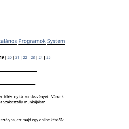
talános
Programok
System
19
|
20
|
21
|
22
|
23
|
24
|
25
zi félév nyitó rendezvényét. Várunk
ni a Szakosztály munkájában.
osztályba, ezt majd egy online kérdőív