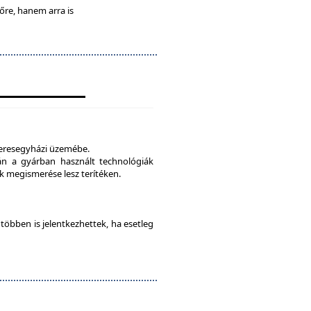
lőre, hanem arra is
veresegyházi üzemébe.
tán a gyárban használt technológiák
 megismerése lesz terítéken.
e többen is jelentkezhettek, ha esetleg