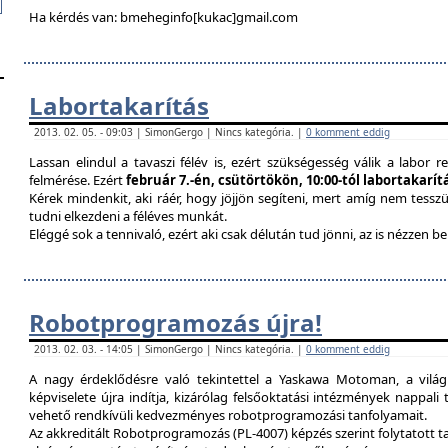
Ha kérdés van: bmeheginfo[kukac]gmail.com
Labortakarítás
2013. 02. 05. - 09:03 | SimonGergo | Nincs kategória. |
0 komment eddig
Lassan elindul a tavaszi félév is, ezért szükségesség válik a labor re
felmérése. Ezért
február 7.-én, csütörtökön, 10:00-tól labortakarí
Kérek mindenkit, aki ráér, hogy jöjjön segíteni, mert amíg nem tessz
tudni elkezdeni a féléves munkát.
Eléggé sok a tennivaló, ezért aki csak délután tud jönni, az is nézzen 
Robotprogramozás újra!
2013. 02. 03. - 14:05 | SimonGergo | Nincs kategória. |
0 komment eddig
A nagy érdeklődésre való tekintettel a Yaskawa Motoman, a vilá
képviselete újra indítja, kizárólag felsőoktatási intézmények nappal
vehető rendkívüli kedvezményes robotprogramozási tanfolyamait.
Az akkreditált Robotprogramozás (PL-4007) képzés szerint folytatott