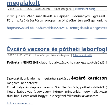
megalakult
2012. 12. 13. - 15:26 | BakosLevente | Nincs kategória. |
0 komment eddig
2012. június 29-én megalakult a Gépipari Tudományos Egyesület H
Fóruma. Az Ifjúsági Fórum programjairól, jövőbeli terveiről ajánlunk f
http://news.uni-obuda.hu/articles/2012/11/26/megalakult-a-hegesztesi
Évzáró vacsora és pótheti laborfog
2012. 12. 05. - 20:21 | SimonGergo | Nincs kategória. |
0 komment eddig
Póthéten NINCSENEK
laborfoglalkozások, holnap lesz az utolsó idén
évzáró karácson
Szakosztályunk idén is megtartja szokásos
meghívni benneteket.
Ennek helye és ideje a szokásos: G épület öntöde, póthét csütörtök (d
illetve babgulyás (vagy-vagy). Kérnék mindenkit, hogy nyilatkozz
dudliban, illetve arról, hogy tud-e segíteni felkészülni a vacsorára!
link a szavazáshoz