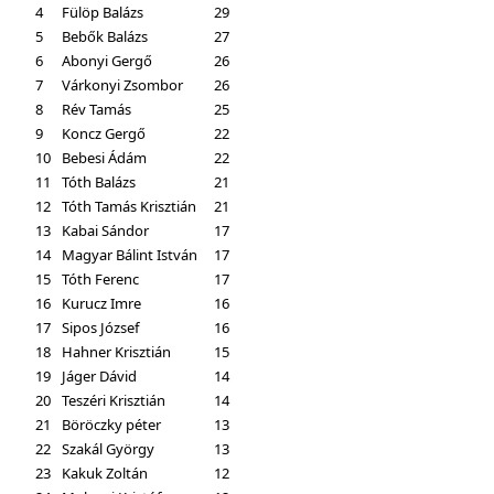
4
Fülöp Balázs
29
5
Bebők Balázs
27
6
Abonyi Gergő
26
7
Várkonyi Zsombor
26
8
Rév Tamás
25
9
Koncz Gergő
22
10
Bebesi Ádám
22
11
Tóth Balázs
21
12
Tóth Tamás Krisztián
21
13
Kabai Sándor
17
14
Magyar Bálint István
17
15
Tóth Ferenc
17
16
Kurucz Imre
16
17
Sipos József
16
18
Hahner Krisztián
15
19
Jáger Dávid
14
20
Teszéri Krisztián
14
21
Böröczky péter
13
22
Szakál György
13
23
Kakuk Zoltán
12