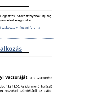
egesztési Szakosztályának Ifjúsági
igyelmetekbe egy cikket:
-szakosztaly-ifjusagi-foruma
lalkozás
!
yi vacsoráját
, erre szeretnénk
ec 13.) 18:00. Az idei menü: halászlé
on részvételi szándékáról az alábbi