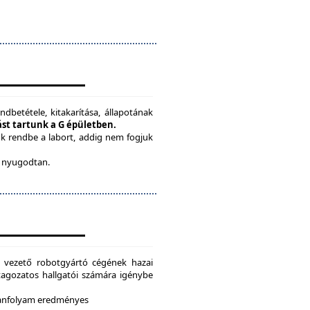
ndbetétele, kitakarítása, állapotának
tást tartunk a G épületben.
ük rendbe a labort, addig nem fogjuk
be nyugodtan.
g vezető robotgyártó cégének hazai
i tagozatos hallgatói számára igénybe
 tanfolyam eredményes