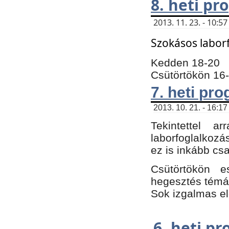
8. heti p
2013. 11. 23. - 10:
Szokásos labor
Kedden 18-20
Csütörtökön 16
7. heti pr
2013. 10. 21. - 16:17
Tekintettel 
laborfoglalkozá
ez is inkább csa
Csütörtökön e
hegesztés témáb
Sok izgalmas el
6. heti p