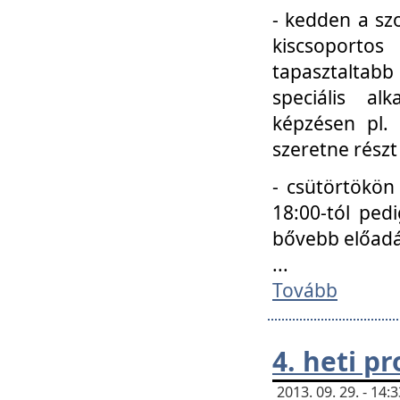
- kedden a szo
kiscsoportos
tapasztaltab
speciális a
képzésen pl.
szeretne részt
- csütörtökön
18:00-tól ped
bővebb előadá
...
Tovább
4. heti p
2013. 09. 29. - 14