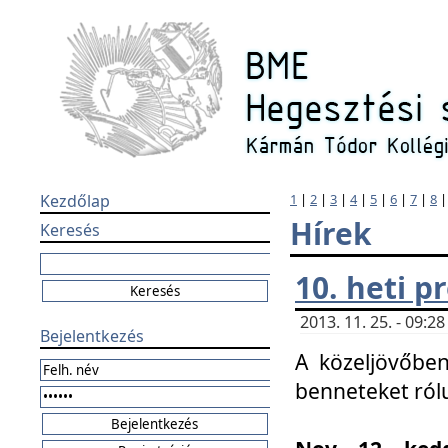
Kezdőlap
1
|
2
|
3
|
4
|
5
|
6
|
7
|
8
Hírek
Keresés
10. heti 
2013. 11. 25. - 09:
Bejelentkezés
A közeljövőben
benneteket ról