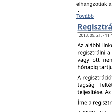
elhangzottak a
...
Tovább
Regisztrá
2013. 09. 21. - 1
Az alábbi lin
regisztrálni a
vagy ott nem
hónapig tartju
A regisztráció
tagság felt
teljesítése. A
Íme a regisztr