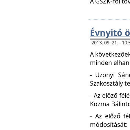
A GSZK-ról to
Évnyitó 
2013. 09. 21. - 1
A következőek
minden elhang
- Uzonyi Sánd
Szakosztály t
- Az előző fél
Kozma Bálinto
- Az előző f
módosítását: