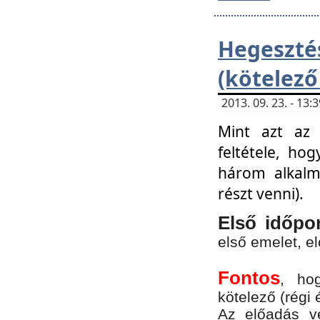
Hegesz
(kötelező
2013. 09. 23. - 13
Mint azt az 
feltétele, ho
három alkalm
részt venni).
Első időpo
első emelet, e
Fontos
, ho
kötelező (régi 
Az előadás vé