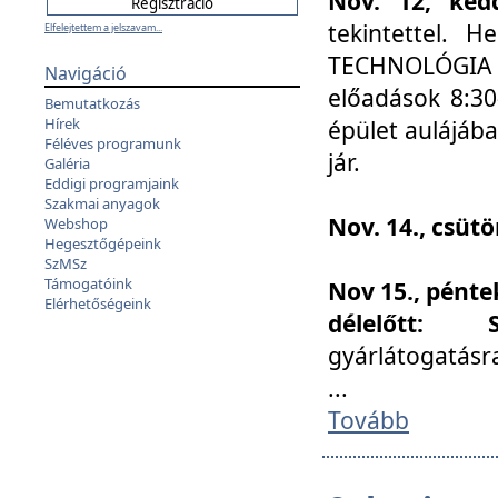
Nov. 12, kedd
tekintettel. 
Elfelejtettem a jelszavam...
TECHNOLÓGIA s
Navigáció
előadások 8:30
Bemutatkozás
Hírek
épület aulájába
Féléves programunk
jár.
Galéria
Eddigi programjaink
Szakmai anyagok
Nov. 14., csüt
Webshop
Hegesztőgépeink
SzMSz
Támogatóink
Nov 15., pénte
Elérhetőségeink
délelőtt:
gyárlátogatásr
...
Tovább