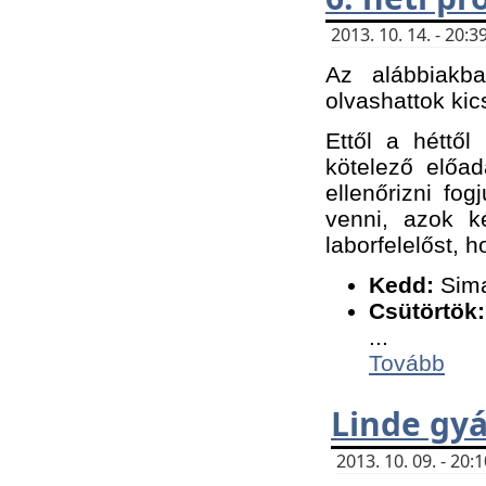
2013. 10. 14. - 20
Az alábbiakb
olvashattok kic
Ettől a héttől
kötelező előa
ellenőrizni fo
venni, azok k
laborfelelőst, h
K
edd:
Sima
Csütörtök:
...
Tovább
Linde gyá
2013. 10. 09. - 20