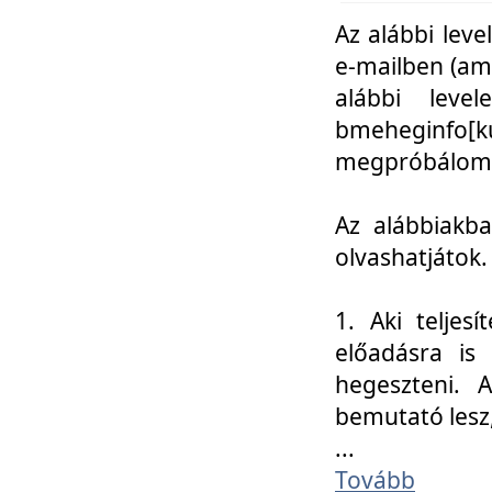
Az alábbi leve
e-mailben (am
alábbi leve
bmeheginfo[k
megpróbálom k
Az alábbiakba
olvashatjátok.
1. Aki teljes
előadásra is
hegeszteni. 
bemutató lesz
...
Tovább