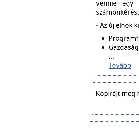
vennie egy 
számonkérést t
- Az új elnök 
Programfe
Gazdasági
...
Tovább
Kopirájt meg 