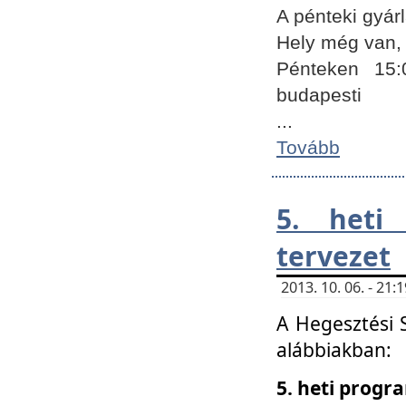
A pénteki gyár
Hely még van, 
Pénteken 15:
budapesti
...
Tovább
5. heti
tervezet
2013. 10. 06. - 21
A Hegesztési 
alábbiakban:
5. heti prog