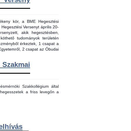
evékeny kör, a BME Hegesztési
 Hegesztési Versenyt április 20-
senyzett, akik hegesztésben,
 köthető tudományok területén
tézményből érkeztek, 1 csapat a
Egyetemről, 2 csapat az Óbudai
m Szakmai
smérnöki Szakkollégium által
hegesszetek a friss levegőn a
elhívás