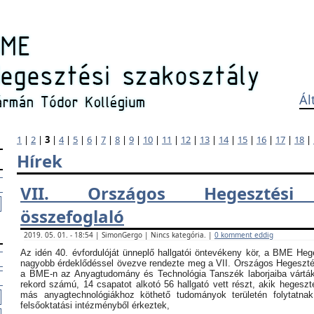
Ál
1
|
2
|
3
|
4
|
5
|
6
|
7
|
8
|
9
|
10
|
11
|
12
|
13
|
14
|
15
|
16
|
17
|
18
|
Hírek
VII. Országos Hegesztési
összefoglaló
2019. 05. 01. - 18:54 | SimonGergo | Nincs kategória. |
0 komment eddig
Az idén 40. évfordulóját ünneplő hallgatói öntevékeny kör, a BME Heg
nagyobb érdeklődéssel övezve rendezte meg a VII. Országos Hegesztési
a BME-n az Anyagtudomány és Technológia Tanszék laborjaiba vártá
rekord számú, 14 csapatot alkotó 56 hallgató vett részt, akik hegeszt
más anyagtechnológiákhoz köthető tudományok területén folytatna
felsőoktatási intézményből érkeztek,