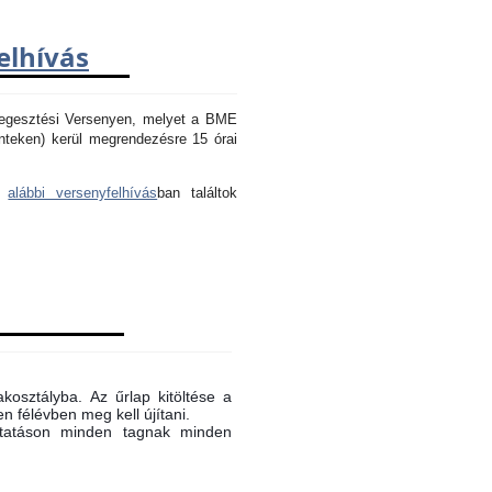
elhívás
Hegesztési Versenyen, melyet a BME
nteken) kerül megrendezésre 15 órai
az
alábbi versenyfelhívás
ban találtok
akosztályba. Az űrlap kitöltése a
n félévben meg kell újítani.
oktatáson minden tagnak minden