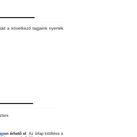
áit a következő tagjaink nyerték.
zteni.
ap
on érhető el
.
Az űrlap kitöltése a