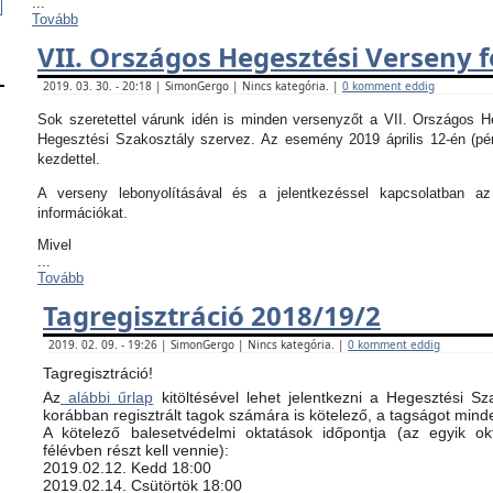
...
Tovább
VII. Országos Hegesztési Verseny f
2019. 03. 30. - 20:18 | SimonGergo | Nincs kategória. |
0 komment eddig
Sok szeretettel várunk idén is minden versenyzőt a VII. Országos 
Hegesztési Szakosztály szervez. Az esemény 2019 április 12-én (pé
kezdettel.
A verseny lebonyolításával és a jelentkezéssel kapcsolatban 
információkat.
Mivel
...
Tovább
Tagregisztráció 2018/19/2
2019. 02. 09. - 19:26 | SimonGergo | Nincs kategória. |
0 komment eddig
Tagregisztráció!
Az
alábbi űrlap
kitöltésével lehet jelentkezni a Hegesztési Sz
korábban regisztrált tagok számára is kötelező, a tagságot minde
​A kötelező balesetvédelmi oktatások időpontja (az egyik 
félévben részt kell vennie):
​2019.02.12. Kedd 18:00
2019.02.14. Csütörtök 18:00