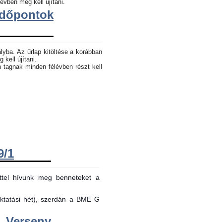
évben meg kell újítani.
dőpontok
lyba. Az űrlap kitöltése a korábban
 kell újítani.
n tagnak minden félévben részt kell
9/1
ttel hívunk meg benneteket a
oktatási hét), szerdán a BME G
Verseny