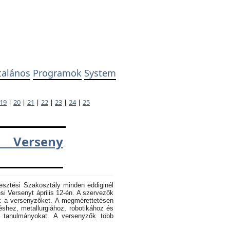
talános
Programok
System
19
|
20
|
21
|
22
|
23
|
24
|
25
 Verseny
esztési Szakosztály minden eddiginél
 Versenyt április 12-én. A szervezők
k a versenyzőket. A megmérettetésen
éshez, metallurgiához, robotikához és
k tanulmányokat. A versenyzők több