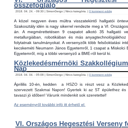
összefoglaló
2018. 04. 24. - 09:30 | SimonGergo | Nincs kategória. |
0 komment eddig
A közel negyven éves múltra visszatekintő hallgatói önt
Szakosztály idén is nagy sikerrel rendezte meg a VI. Országos
án. A megmérettetésen 9 csapatot alkotó 35 hallgató ver
metallurgiában, robotikában és más anyagtechnológiákhoz
folytatnak tanulmányokat. A versenyzők több felsőoktatási in
kecskeméti Neumann János Egyetemről, 1 csapat a Miskolci 
Egyetemről, míg a többi versenyző a BME-ről kerül ki.
Közlekedésmérnöki Szakkollégiu
Nap
2018. 04. 04. - 05:08 | SimonGergo | Nincs kategória. |
0 komment eddig
Áprililis 10-én, kedden
a HSZO is részt vesz a Közlekedé
szervezett Szakmai Napon! Gyertek ki az ST épülethez és 
tavaszi jó időben! Várunk mindenkit sok szeretettel!
Az eseményről további infó itt érhető el.
VI. Országos Hegesztési Verseny f