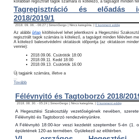
korábban regisztrált tagok számára is kötelező, a tagságot minden fél
Tagregisztráció és előadás i
2018/2019/1
2018. 09. 06. - 06:27 | SimonGergo | Nincs kategória. |
0 komment eddig
Az alábbi
űrlap
kitöltésével lehet jelentkezni a Hegesztési Szakosztá
regisztrált tagok számára is kötelező, a tagságot minden félévben meg
​A kötelező balesetvédelmi oktatások időpontja (az oktatáson minde
vennie):
​2018.09.06. Csütrötök 18:00
2018.09.11. Kedd 18:00
2018.09.13. Csütörtök 16:00
Új tagjaink számára, illetve a
...
Tovább
Félévnyitó és Tagtoborzó 2018/201
2018. 08. 30. - 05:24 | SimonGergo | Nincs kategória. |
0 komment eddig
A Hegesztési Szakosztály vezetőségének nevében, szerete
Félévnyitó és Tagtoborzó rendezvényünkre.
A Félévnyitó 18:00-kor veszi kezdetét szeptember 5-én (1. 
épületének 120-as termében. Gyülekező az előtérben.
VI. országos Hegesztési 