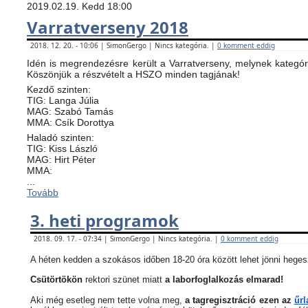
2019.02.19. Kedd 18:00
Varratverseny 2018
2018. 12. 20. - 10:06 | SimonGergo | Nincs kategória. |
0 komment eddig
Idén is megrendezésre került a Varratverseny, melynek kategóri
Köszönjük a részvételt a HSZO minden tagjának!
Kezdő szinten:
TIG: Langa Júlia
MAG: Szabó Tamás
MMA: Csík Dorottya
Haladó szinten:
TIG: Kiss László
MAG: Hirt Péter
MMA:
...
Tovább
3. heti programok
2018. 09. 17. - 07:34 | SimonGergo | Nincs kategória. |
0 komment eddig
A héten kedden a szokásos időben 18-20 óra között lehet jönni heges
Csütörtökön
rektori szünet miatt
a laborfoglalkozás elmarad!
Aki még esetleg nem tette volna meg,
a tagregisztráció ezen az
űrl