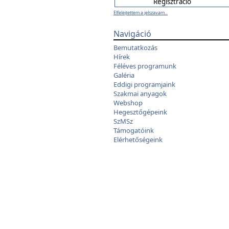
Elfelejtettem a jelszavam...
Navigáció
Bemutatkozás
Hírek
Féléves programunk
Galéria
Eddigi programjaink
Szakmai anyagok
Webshop
Hegesztőgépeink
SzMSz
Támogatóink
Elérhetőségeink