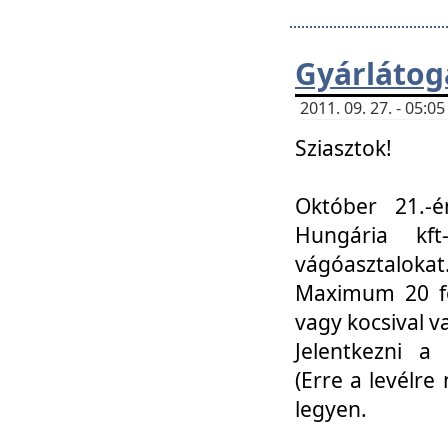
Gyárlátoga
2011. 09. 27. - 05:
Sziasztok!
Október 21.-é
Hungária kf
vágóasztalokat
Maximum 20 fő
vagy kocsival 
Jelentkezni a 
(Erre a levélre 
legyen.