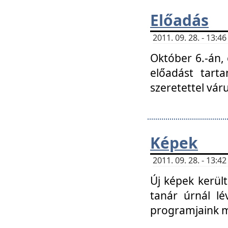
Előadás
2011. 09. 28. - 13:
Október 6.-án,
előadást tart
szeretettel vá
Képek
2011. 09. 28. - 13:
Új képek kerülte
tanár úrnál lé
programjaink m