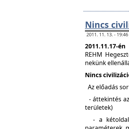
Nincs civi
2011. 11. 13. - 19:
2011.11.17-én
REHM Hegeszté
nekünk ellenál
Nincs civilizác
Az előadás sorá
- áttekintés az
területek)
- a kétoldali 
paraméterek, m