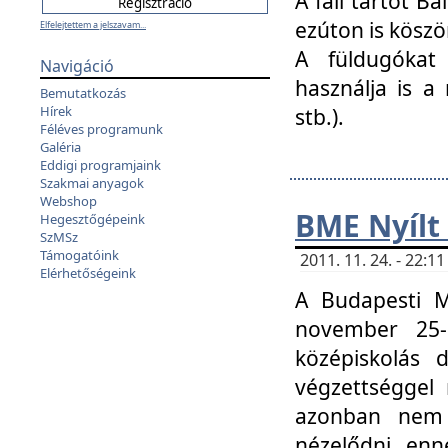
A fali tartót B
ezúton is köszö
Elfelejtettem a jelszavam...
A füldugókat
Navigáció
használja is a 
Bemutatkozás
Hírek
stb.).
Féléves programunk
Galéria
Eddigi programjaink
Szakmai anyagok
Webshop
BME Nyílt
Hegesztőgépeink
SzMSz
Támogatóink
2011. 11. 24. - 22:
Elérhetőségeink
A Budapesti 
november 25-
középiskolás d
végzettséggel
azonban nem 
nézelődni, enn