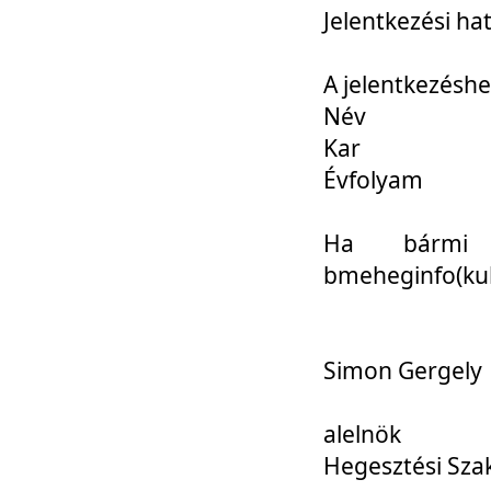
Jelentkezési ha
A jelentkezéshe
Név
Kar
Évfolyam
Ha bármi 
bmeheginfo(kuk
Simon Gergely
alelnök
Hegesztési Sza