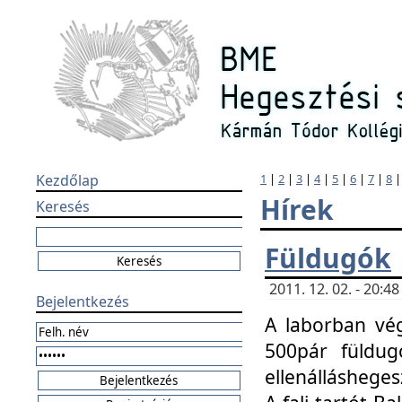
Kezdőlap
1
|
2
|
3
|
4
|
5
|
6
|
7
|
8
Hírek
Keresés
Füldugók
2011. 12. 02. - 20:
Bejelentkezés
A laborban vég
500pár füldugó
ellenállásheges