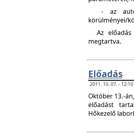
- az autóipa
körülményei/k
Az előadás
megtartva.
Előadás
2011. 10. 07. - 12:
Október 13.-án,
előadást tar
Hőkezelő labor