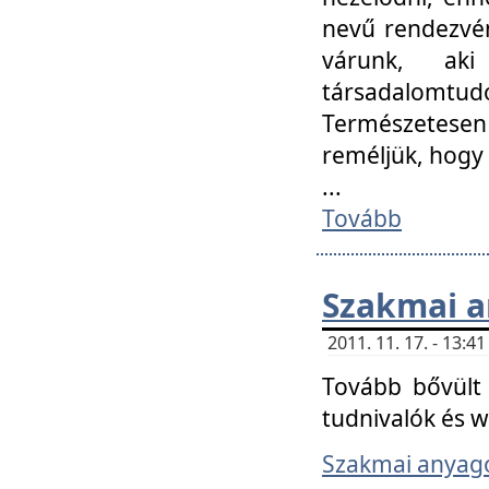
nevű rendezvén
várunk, aki
társadalomtud
Természetesen
reméljük, hogy
...
Tovább
Szakmai 
2011. 11. 17. - 13:
Tovább bővült 
tudnivalók és 
Szakmai anyag