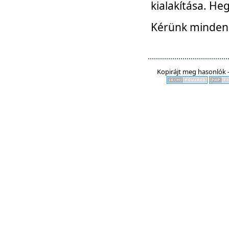
kialakítása. He
Kérünk mindenki
Kopirájt meg hasonlók -