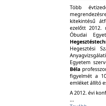
Több évtize
megrendezésr
kitekintésű á
ezelőtt 2012.
Óbudai Egy
Hegesztéstechn
Hegesztési Sz
Anyagvizsgála
Egyetem szerv
Béla
professzor
figyelmét a 10
emléket állító
A 2012. évi ko
...