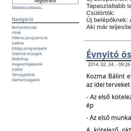
Tapasztaltabb t
Elfelejtettem a jelszavam...
Csütörtök:
Navigáció
Új belépőknek: 
Aki már teljesít
Bemutatkozás
Hírek
Féléves programunk
Galéria
Eddigi programjaink
Évnyitó ö
Szakmai anyagok
Webshop
2014. 02. 24. - 09:
Hegesztőgépeink
SzMSz
Kozma Bálint el
Támogatóink
Elérhetőségeink
az idei terveket
- Az első kötele
ép
- Az első munka
A kötelező ok