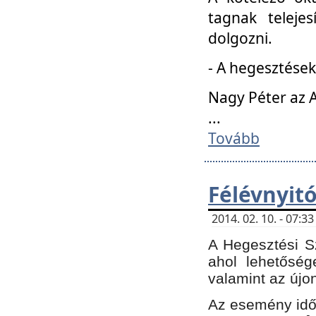
tagnak teleje
dolgozni.
- A hegesztések
Nagy Péter az A
...
Tovább
Félévnyit
2014. 02. 10. - 07:
A Hegesztési Sz
ahol lehetőség
valamint az újo
Az esemény időp