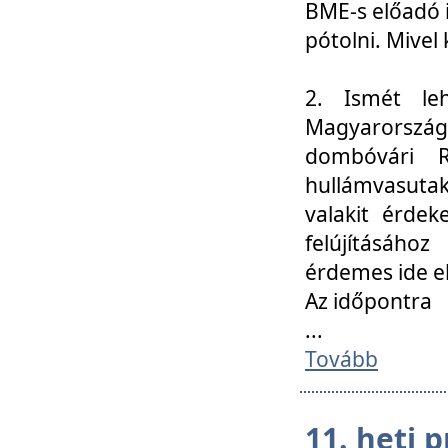
BME-s előadó i
pótolni. Mivel 
2. Ismét le
Magyarország
dombóvári R
hullámvasuta
valakit érdek
felújításáh
érdemes ide el
Az időpontra
...
Tovább
11. heti