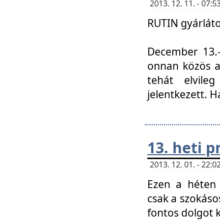
2013. 12. 11. - 07
RUTIN gyárláto
December 13.-á
onnan közös a
tehát elvile
jelentkezett. H
13. heti 
2013. 12. 01. - 22
Ezen a héten
csak a szokáso
fontos dolgot 