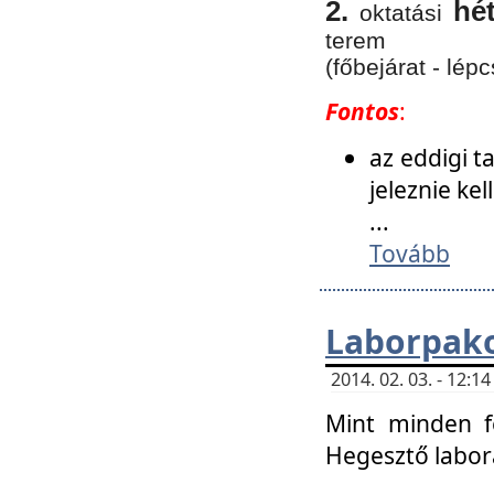
2.
hé
oktatási
terem
(főbejárat - lépc
Fontos
:
az eddigi 
jeleznie ke
...
Tovább
Laborpako
2014. 02. 03. - 12:
Mint minden f
Hegesztő labor