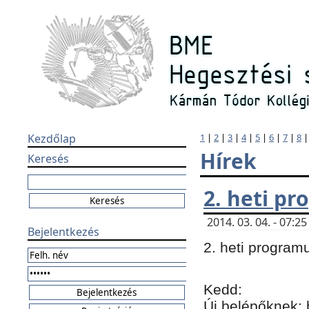
Kezdőlap
1
|
2
|
3
|
4
|
5
|
6
|
7
|
8
Hírek
Keresés
2. heti p
2014. 03. 04. - 07:
Bejelentkezés
2. heti program
Kedd:
Új belépőknek: 