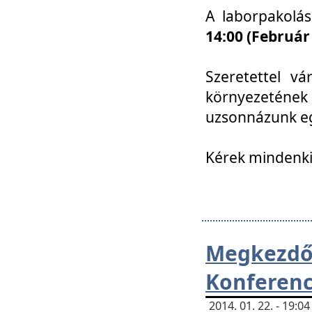
A laborpakolá
14:00 (Február
Szeretettel vá
környezetének
uzsonnázunk eg
Kérek mindenki
Megkezd
Konferenc
2014. 01. 22. - 19: