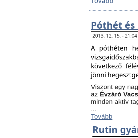
Tovább
Póthét és
2013. 12. 15. - 21:
A póthéten he
vizsgaidőszak
következő félé
jönni hegesztge
Viszont egy nag
az
Évzáró Vacs
minden aktív ta
...
Tovább
Rutin gyá