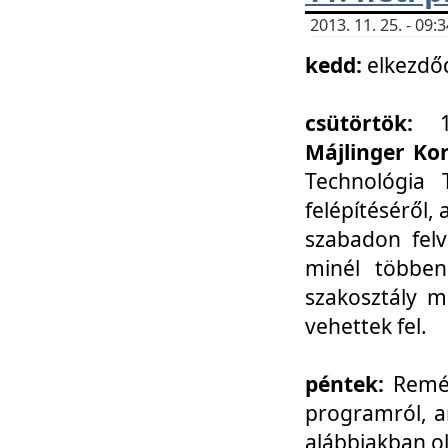
2013. 11. 25. - 09
kedd:
elkezdő
csütörtök:
Májlinger Ko
Technológia 
felépítéséről,
szabadon felv
minél többen
szakosztály m
vehettek fel.
péntek:
Remél
programról, a
alábbiakban ol