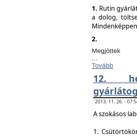
1.
Rutin gyárlá
a dolog, tölts
Mindenképpen 
2.
Megjöttek
...
Tovább
12. h
gyárlátog
2013. 11. 26. - 07
A szokásos lab
1. Csütörtökö