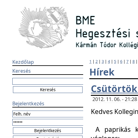
Kezdőlap
1
|
2
|
3
|
4
|
5
|
6
|
7
|
8
Hírek
Keresés
Csütörtök
2012. 11. 06. - 21:
Bejelentkezés
Kedves Kollegin
A paprikás k