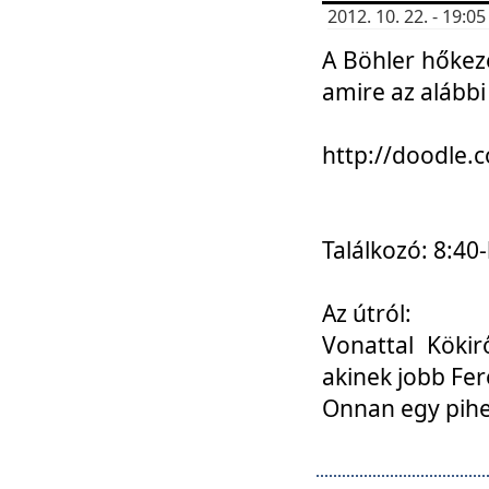
2012. 10. 22. - 19:
A Böhler hőkez
amire az alábbi
http://doodle
Találkozó: 8:40-
Az útról:
Vonattal Kökir
akinek jobb Fer
Onnan egy pihen