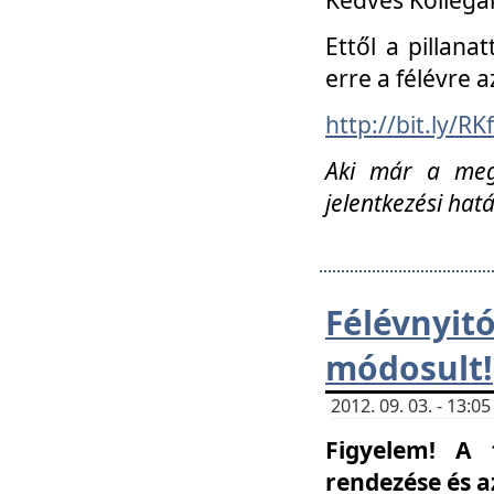
Ettől a pillana
erre a félévre a
http://bit.ly/RK
Aki már a megn
jelentkezési hat
Félévnyi
módosult!
2012. 09. 03. - 13:
Figyelem! A 
rendezése és 