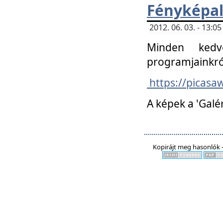
Fényképa
2012. 06. 03. - 13:
Minden kedv
programjainkró
https://picas
A képek a 'Galé
Kopirájt meg hasonlók -