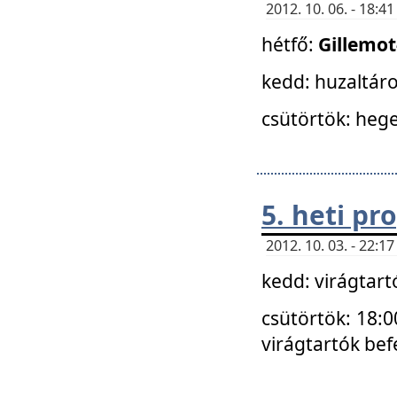
2012. 10. 06. - 18:
hétfő:
Gillemo
kedd: huzaltáro
csütörtök: hege
5. heti p
2012. 10. 03. - 22:
kedd: virágtar
csütörtök: 18:0
virágtartók bef