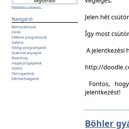
végleges:
Elfelejtettem a jelszavam...
Jelen hét csütör
Navigáció
Bemutatkozás
Hírek
Így most csütö
Féléves programunk
Galéria
Eddigi programjaink
A jelentkezési h
Szakmai anyagok
Webshop
Hegesztőgépeink
http://doodle
SzMSz
Támogatóink
Elérhetőségeink
Fontos, hogy 
jelentkezést!
Böhler gy