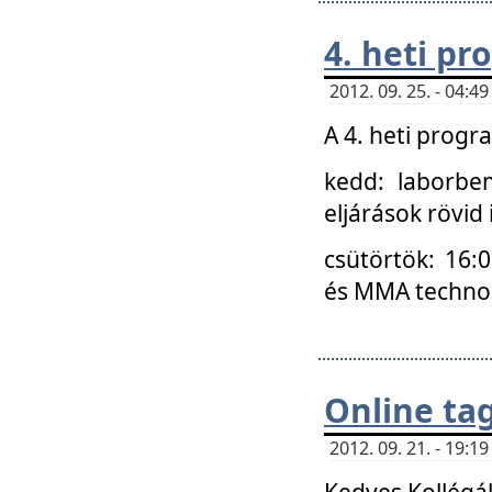
4. heti p
2012. 09. 25. - 04:
A 4. heti prog
kedd: laborbe
eljárások rövid
csütörtök: 16:
és MMA technoló
Online ta
2012. 09. 21. - 19:
Kedves Kollégá