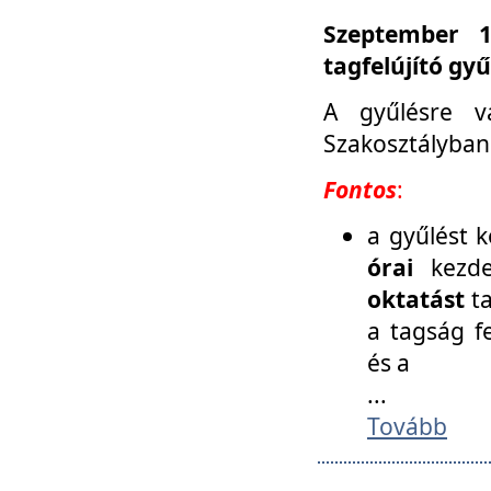
Szeptember 1
tagfelújító gy
A gyűlésre v
Szakosztályban
Fontos
:
a gyűlést 
órai
kezde
oktatást
t
a tagság f
és a
...
Tovább