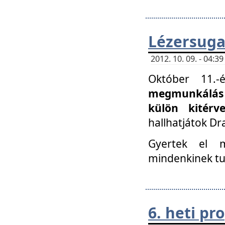
Lézersuga
2012. 10. 09. - 04:
Október 11.
megmunkálás 
külön kitér
hallhatjátok D
Gyertek el 
mindenkinek tu
6. heti p